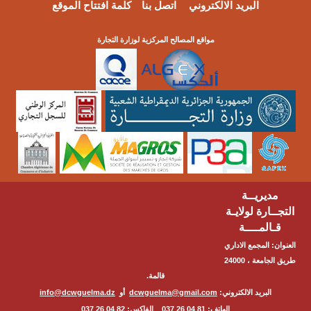
البريد الالكتروني
اتصل بنا
كلمة افتتاح الموقع
مواقع المصالح المركزية لوزارة التجارة
مديريــة
التجــارة لولايـة
قـالمــــة
العنوان: المجمع الاداري
طريق الجامعة ، 24000
قالمة.
البريد الالكتروني:
dcwguelma@gmail.com
أو
info@dcwguelma.dz
الهاتف: 81 04 26 037 الفاكس: 82 04 26 037