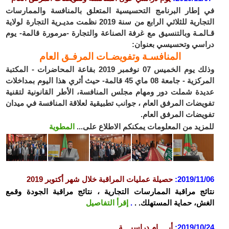
في إطار البرنامج التحسيسية المتعلق بالمنافسة والممارسات
التجارية للثلاثي الرابع من سنة 2019 نظمت مديـرية التجارة لولاية
قـالمـة وبالتنسيق مع غرفة الصناعة والتجارة -مرمورة قالمة- يوم
دراسي وتحسيسي بعنوان:
المنافسـة وتفويضـات المرفـق العام
وذلك يوم الخميس 07 نوفمبر 2019 بقاعة المحاضرات - المكتبة
المركزية - جامعة 08 ماي 45 قالمة- حيث أثري هذا اليوم بمداخلات
عديدة شملت دور ومهام مجلس المنافسة، الأطر القانونية لتقنية
تفويضات المرفق العام ، جوانب تطبيقية لعلاقة المنافسة في ميدان
تفويضات المرفق العام.
للمزيد من المعلومات يمكنكم الاطلاع على...
المطوية
2019/11/06
:
حصيلة عمليات المراقبة خلال شهر أكتوبر 2019
نتائج مراقبة الممارسات التجارية ، نتائج مراقبة الجودة وقمع
الغش، حماية المستهلك. .
.
إقرأ التفاصيل
2019/10/24
:
أيـــــام دراسيــــة