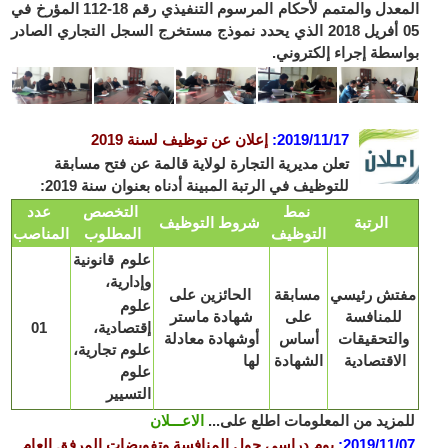
المعدل والمتمم لأحكام المرسوم التنفيذي رقم 18-112 المؤرخ في
05 أفريل 2018 الذي يحدد نموذج مستخرج السجل التجاري الصادر
بواسطة إجراء إلكتروني.
2019/11/17
:
إعلان عن توظيف لسنة 2019
تعلن مديرية التجارة لولاية قالمة عن فتح مسابقة
للتوظيف في الرتبة المبينة أدناه بعنوان سنة 2019:
نمط
التخصص
عدد
الرتبة
شروط التوظيف
التوظيف
المطلوب
المناصب
علوم قانونية
وإدارية،
مفتش رئيسي
مسابقة
الحائزين على
علوم
للمنافسة
على
شهادة ماستر
إقتصادية،
01
والتحقيقات
أساس
أوشهادة معادلة
علوم تجارية،
الاقتصادية
الشهادة
لها
علوم
التسيير
للمزيد من المعلومات اطلع على...
الاعـــلان
2019/11/07
:
يوم دراسي حول المنافسة وتفويضات المرفق العام