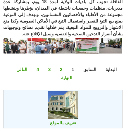
القافلة تجوب كل بلديات الولاية لمدة 18 يوم، بمشاركة عدة
مديريات، منظمات وجمعيات ناشطة في الميدان، يؤطرها وينشطها
مجموعة من الأطباء والأخصائيين النفسانيين، وتهدف إلى التوعية
بمنع بيع التبغ للقصر واستعمال التبغ في الأماكن العمومية وكذا منع
الاشهار والترويج للمواد التبغية، يتم خلالها تقديم نصائح وتوجيهات
بشأن أضرار التدخين الصحية والنفسية وسبل الإقلاع عنه.
البداية
السابق
1
2
3
4
التالي
النهاية
تعريف بالموقع