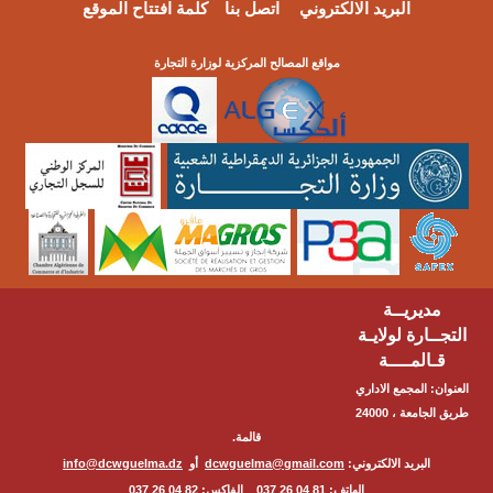
البريد الالكتروني
اتصل بنا
كلمة افتتاح الموقع
مواقع المصالح المركزية لوزارة التجارة
مديريــة
التجــارة لولايـة
قـالمــــة
العنوان: المجمع الاداري
طريق الجامعة ، 24000
قالمة.
البريد الالكتروني:
dcwguelma@gmail.com
أو
info@dcwguelma.dz
الهاتف: 81 04 26 037 الفاكس: 82 04 26 037