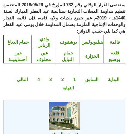
بمقتضى القرار الولائي رقم 732 المؤرخ في 2018/05/29 المتضمن
تنظيم مداومة المحلات التجارية بمناسبة عيد الفطر المبارك لسنة
1440هـ - 2019م عبر جميع بلديات ولاية قامة، فإن قائمة التجار
والوحدات الإنتاجية الملزمة بضمان المداومة خلال يومي عيد الفطر
هي كما يلي حسب الدوائر:
وادي
قالمة
هيليوبوليس
بوشقوف
حمام الدباغ
الزناتي
قلعة
حمام
عين
عين
الخزارة
بوصبع
النبايل
مخلوف
أحساينيــة
البداية
السابق
1
2
3
4
التالي
النهاية
تعريف بالموقع