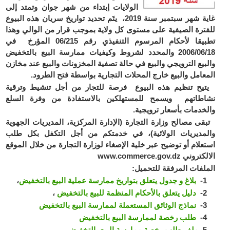
الولايات إبتداء من شهر جوان وتمتد إلى
غاية شهر سبتمبر سنة 2019، يتَم تحديد تواريخ سريان هذه البيوع
للفترة الصيفية على مستوى كل ولاية بموجب قرار من الوالي وهذا
تطبيقا لأحكام المرسوم التنفيذي رقم 06/215 المؤرخ في
2006/06/18 والمحدد لشروط وكيفيات ممارسة البيع بالتخفيض
والبيع الترويجي والبيع في حالة تصفية المخزونات والبيع عند مخازن
المعامل والبيع خارج المحلات التجارية بواسطة فتح الطرود.
يتيح تنظيم هذه البيوع فرصة للتجار من أجل تنشيط وترقية
نشاطاتهم ويسمح للمستهلكين بالاستفادة من وفرة السلع
والخدمات بأسعار ترويجية.
تبقى مصالح وزارة التجارة (الإدارة المركزية، المديريات الجهوية
والمديريات الولائية)، في خدمتكم من أجل التكفل بكل طلب
استعلام أو توضيح عبر خلية الإصغاء لوزارة التجارة من خلال الموقع
الالكتروني www.commerce.gov.dz
الملفات المرفقة للتحميل:
1-
بلاغ و جدول يتعلق بتواريخ ممارسة عملية البيع بالتخفيض
،
2-
دليل يتعلق بالأحكام المنظمة للبيع بالتخفيض
،
3-
نماذج الوثائق المستعملة لممارسة البيع بالتخفيض
4-
طلب رخصة لممارسة البيع بالتخفيض
5-
ملف طلب رخصة ممارسة البيع بالتخفيض