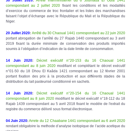
30 Juillet 2020
:
Arrêté interministériel du 6 Joumada El Oula 1441
correspondant au 2 juillet 2020
fixant les conditions et les modalités
d’exercice du commerce de troc frontalier et les listes des marchandises
faisant l’objet d’échange avec le République du Mali et la République du
Niger.
20 Juillet 2020
:
Arrêté du 30 Chaoual 1441 correspondant au 22 juin 2020
portant abrogation de l’arrêté du 27 Rajab 1440 correspondant au 3 avril
2019 fixant la durée minimale de conservation des produits importés
soumis à l’obligation d’indication de la date limite de consommation.
14 Juin 2020
:
Décret exécutif n°20-153 du 16 Chaoual 1441
correspondant au 8 juin 2020
modifiant et complétant le décret exécutif
n°01-50 du 18 Dhou El Kaâda 1421 correspondant au 12 février 2001
portant fixation des prix à la production et aux différents stades de la
distribution du lait pasteurisé conditionné en sachets.
14 Juin 2020
:
Décret exécutif n°20-154 du 16 Chaoual 1441
correspondant au 8 juin 2020
modifiant le décret exécutif n°18-112 du 18
Rajab 1439 correspondant au 5 avril 2018 fixant le modèle de l'extrait du
registre du commerce délivré sous format électronique.
04 Juin 2020
:
Arrete du 12 Chaabane 1441 correspondant au 6 avril 2020
rendant obligatoire la methode d’analyse isotopique de l’acide acetique du