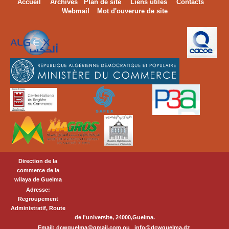
Accueil
Archives
Plan de site
Liens utiles
Contacts
Webmail
Mot d'ouverure de site
Direction de la
commerce de la
wilaya de Guelma
Adresse:
Regroupement
Administratif, Route
de l'universite, 24000,Guelma.
Email:
dcwguelma@gmail.com
ou
info@dcwguelma.dz