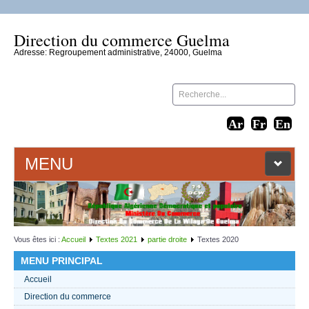
Direction du commerce Guelma
Adresse: Regroupement administrative, 24000, Guelma
MENU
ACCUEIL
LIENS WEB
Vous êtes ici :
Accueil
Textes 2021
partie droite
Textes 2020
MENU PRINCIPAL
CONTACT
Accueil
Direction du commerce
TEXTES 2021