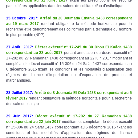
correspondant au 31 juillet 201
7
fixant les prescriptions de sécurité
particulières applicables dans les salons de coiffure et/ou d’esthétique
15 Octobre 2017
:
Arrêté du 20 Joumada Ethania 1438 correspondant
au 19 mars 2017
rendant obligatoire la méthode horizontale pour la
recherche et le dénombrement des coliformes par la technique du nombre
le plus probable (NPP).
27 Août 2017
:
Décret exécutif n° 17-245 du 30 Dhou El Kaâda 1438
correspondant au 22 août 2017
portant annulation du décret exécutif n°
17-202 du 27 Ramadhan 1438 correspondant au 22 juin 2017 modifiant et
complétant le décret exécutif n° 15-306 du 24 Safar 1437 correspondant au
6 décembre 2015 fixant les conditions et les modalités d’application des
régimes de licence d’importation ou d’exportation de produits et
marchandises.
23 Juillet 2017
:
Arrêté du 8 Joumada El Oula 1438 correspondant au 5
février 2017
rendant obligatoire la méthode horizontale pour la recherche
des salmonella spp.
29 Juin 2017
:
Décret exécutif n° 17-202 du 27 Ramadhan 1438
correspondant au 22 juin 2017
modifiant et complétant le décret exécutif
n° 15-306 du 24 Safar 1437 correspondant au 6 décembre 2015 fixant les
conditions et les modalités d’application des régimes de licence