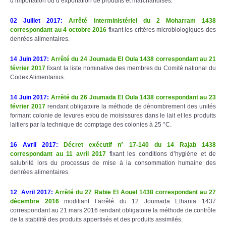
d’importation ou d’exportation de produits et marchandises.
02 Juillet 2017
:
Arrêté interministériel du 2 Moharram 1438
correspondant au 4 octobre 2016
fixant les critères microbiologiques des
denrées alimentaires.
14 Juin 2017
:
Arrêté du 24 Joumada El Oula 1438 correspondant au 21
février 2017
fixant la liste nominative des membres du Comité national du
Codex Alimentarius.
14 Juin 2017
:
Arrêté du 26 Joumada El Oula 1438 correspondant au 23
février 2017
rendant obligatoire la méthode de dénombrement des unités
formant colonie de levures et/ou de moisissures dans le lait et les produits
laitiers par la technique de comptage des colonies à 25 °C.
16 Avril 2017
:
Décret exécutif n° 17-140 du 14 Rajab 1438
correspondant au 11 avril 2017
fixant les conditions d’hygiène et de
salubrité lors du processus de mise à la consommation humaine des
denrées alimentaires.
12 Avril 2017
:
Arrêté du 27 Rabie El Aouel 1438 correspondant au 27
décembre 2016
modifiant l’arrêté du 12 Joumada Ethania 1437
correspondant au 21 mars 2016 rendant obligatoire la méthode de contrôle
de la stabilité des produits appertisés et des produits assimilés.