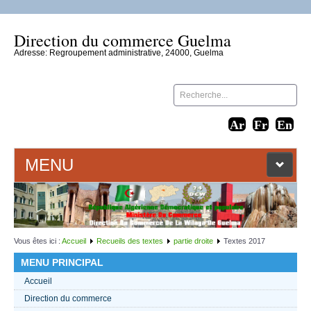
Direction du commerce Guelma
Adresse: Regroupement administrative, 24000, Guelma
MENU
ACCUEIL
LIENS WEB
Vous êtes ici :
Accueil
Recueils des textes
partie droite
Textes 2017
MENU PRINCIPAL
CONTACT
Accueil
Direction du commerce
TEXTES 2021