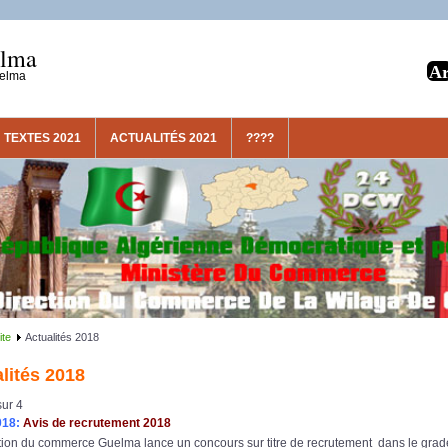
elma
uelma
TEXTES 2021
ACTUALITÉS 2021
????
ite
Actualités 2018
lités 2018
ur 4
018:
Avis de recrutement 2018
tion du commerce Guelma lance un concours sur titre de recrutement dans le grade