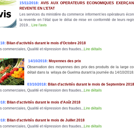
15/11/2018:
AVIS AUX OPERATEURS ECONOMIQUES EXERÇANT 
REVENTE EN L’ETAT
Les services du ministère du commerce informent les opérateurs écono
la revente en l’état que le délai de mise en conformité de leurs regi
2019...
Lire l'avis
018:
Bilan d'activités durant le mois d'Octobre 2018
s commerciales, Qualité et répression des fraudes
...
Lire détails
14/10/2018:
Moyennes des prix
Observation des moyennes des prix des produits de la large c
détail dans la wilaya de Guelma durant la journée du 14/10/2018. 
03/10/2018:
Bilan d'activités durant le mois de Septembre 201
s commerciales, Qualité et répression des fraudes
...
Lire détails
018:
Bilan d'activités durant le mois d'Août 2018
s commerciales, Qualité et répression des fraudes
...
Lire détails
018:
Bilan d'activités durant le mois de Juillet 2018
s commerciales, Qualité et répression des fraudes
...
Lire détails