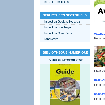
Recueils des textes
STRUCTURES SECTORIELS
Inspection Guelaat Bousbaa
Inspection Bouchegouf
Inspection Oued Zenati
08/11/2
Pratique
Laboratoire
BIBLIOTHÈQUE NUMÉRIQUE
Guide du Consommateur
Pratique
04/09/2
Pratique
06/08/2
Pratique