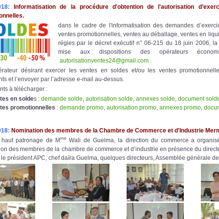
018:
Informatisation de la procédure d'obtention de l'autorisation d’e
onnelles.
dans le cadre de l'informatisation des demandes d’exerc
ventes promotionnelles, ventes au déballage, ventes en liqu
régies par le décret exécutif n° 06-215 du 18 juin 2006, 
mise aux dispositions des opérateurs écono
autorisationventes24@gmail.com
.
érateur désirant exercer les ventes en soldes et/ou les ventes promotionnelles
s et l’envoyer par l’adresse e-mail au-dessus.
s à télécharger :
tes en solde
s :
demande solde
,
autorisation solde
,
annexes solde
,
document soldes
tes promotionnelles
:
demande promo
,
autorisation promo
,
annexes promo
,
docum
018:
Nomination des membres de la Chambre de Commerce et d'Industrie Me
me
 haut patronage de M
Wali de Guelma, la direction du commerce a organisé l
ion des membres de la chambre de commerce et d’industrie en présence du direct
le président APC, chef daïra Guelma, quelques directeurs, Assemblée générale de