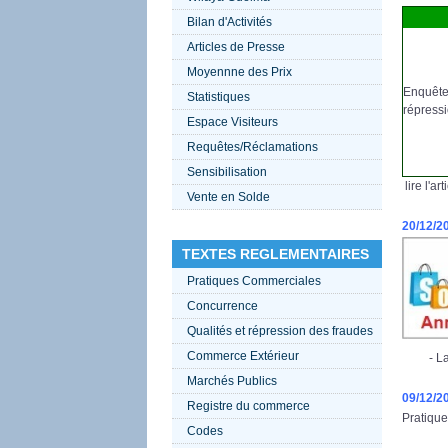
Bilan d'Activités
Articles de Presse
Moyennne des Prix
Enquê
Statistiques
répress
Espace Visiteurs
Requêtes/Réclamations
Sensibilisation
lire l'ar
Vente en Solde
20/12/2
TEXTES REGLEMENTAIRES
Pratiques Commerciales
Concurrence
Qualités et répression des fraudes
Commerce Extérieur
- La sa
Marchés Publics
09/12/2
Registre du commerce
Pratique
Codes