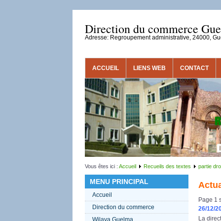
Direction du commerce Gu
Adresse: Regroupement administrative, 24000, G
ACCUEIL
LIENS WEB
CONTACT
Vous êtes ici :
Accueil
Recueils des textes
partie dro
MENU PRINCIPAL
Actua
Accueil
Page 1 s
Direction du commerce
26/12/2
La direc
Wilaya Guelma