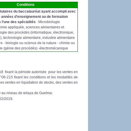
Conditions
itulaires du baccalauréat ayant accompli avec
) années d’enseignement ou de formation
 l’une des spécialités
: Microbiologie
imie appliquée, sciences alimentaires et
ologie des procédés (informatique, électronique,
), technologie alimentaire, industrie alimentaire
re - biologie ou science de la nature - chimie ou
lle (génie des procédés) -électromécanique
018 fixant la période autorisée pour les ventes en
06-215 fixant les conditions et les modalités de
es ventes en liquidation de stocks, des ventes en
9 au niveau de wilaya de Guelma:
02/2019.