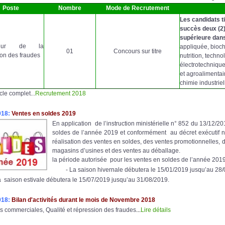
Poste
Nombre
Mode de Recrutement
Les candidats t
succès deux (2
supérieure dans
teur de la
appliquée, bioch
01
Concours sur titre
ion des fraudes
nutrition, techn
électrotechnique
et agroalimentai
chimie industrie
ticle complet...
Recrutement 2018
018:
Ventes en soldes 2019
En application de l’instruction ministérielle n° 852 du 13/12/2
soldes de l’année 2019 et conformément au décret exécutif n°
réalisation des ventes en soldes, des ventes promotionnelles, d
magasins d’usines et des ventes au déballage.
la période autorisée pour les ventes en soldes de l’année 201
- La saison hivernale débutera le 15/01/2019 jusqu’au 28/
ison estivale débutera le 15/07/2019 jusqu’au 31/08/2019.
018:
Bilan d'activités durant le mois de Novembre 2018
s commerciales, Qualité et répression des fraudes
...
Lire détails