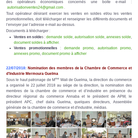
des opérateurs économiques concernés une boite e-mail :
autorisationventes24@gmail.com
.
Tout opérateur désirant exercer les ventes en soldes et/ou les ventes
promotionnelles, doit télécharger et renseigner les différents documents et
l’envoyer par l’adresse e-mail au-dessus.
Documents à télécharger :
Ventes en solde
s :
demande solde
,
autorisation solde
,
annexes solde
,
document soldes à afficher
.
Ventes promotionnelles
:
demande promo
,
autorisation promo
,
annexes promo
,
document promo à afficher
22/07/2018:
Nomination des membres de la Chambre de Commerce et
d'Industrie Mermoura Guelma
me
Sous le haut patronage de M
Wali de Guelma, la direction du commerce
a organisé le 22 juillet 2018 au siège de la direction, la nomination des
membres de la chambre de commerce et d’industrie en présence du
directeur régional du commerce Annaba et le président de APW, le
président APC, chef daïra Guelma, quelques directeurs, Assemblée
générale de la chambre de commerce et d'industrie, médias.