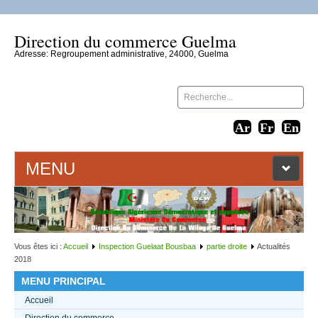
Direction du commerce Guelma
Adresse: Regroupement administrative, 24000, Guelma
MENU
ACCUEIL
LIENS WEB
Vous êtes ici :
Accueil
Inspection Guelaat Bousbaa
partie droite
Actualités
2018
CONTACT
MENU PRINCIPAL
Accueil
TEXTES 2021
Direction du commerce