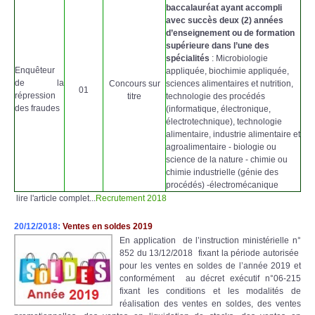
baccalauréat ayant accompli
avec succès deux (2) années
d’enseignement ou de formation
supérieure dans l’une des
spécialités
: Microbiologie
Enquêteur
appliquée, biochimie appliquée,
de la
Concours sur
sciences alimentaires et nutrition,
01
répression
titre
technologie des procédés
des fraudes
(informatique, électronique,
électrotechnique), technologie
alimentaire, industrie alimentaire et
agroalimentaire - biologie ou
science de la nature - chimie ou
chimie industrielle (génie des
procédés) -électromécanique
lire l'article complet...
Recrutement 2018
20/12/2018:
Ventes en soldes 2019
En application de l’instruction ministérielle n°
852 du 13/12/2018 fixant la période autorisée
pour les ventes en soldes de l’année 2019 et
conformément au décret exécutif n°06-215
fixant les conditions et les modalités de
réalisation des ventes en soldes, des ventes