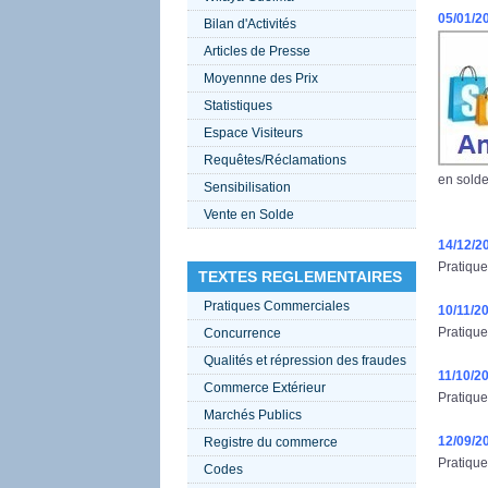
05/01/2
Bilan d'Activités
Articles de Presse
Moyennne des Prix
Statistiques
Espace Visiteurs
Requêtes/Réclamations
en solde
Sensibilisation
Vente en Solde
14/12/2
Pratique
TEXTES REGLEMENTAIRES
Pratiques Commerciales
10/11/2
Pratique
Concurrence
Qualités et répression des fraudes
11/10/2
Commerce Extérieur
Pratique
Marchés Publics
12/09/2
Registre du commerce
Pratique
Codes