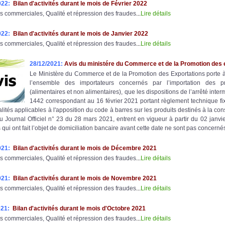
022:
Bilan d'activités durant le mois de Février 2022
s commerciales, Qualité et répression des fraudes
...
Lire détails
022:
Bilan d'activités durant le mois de Janvier 2022
s commerciales, Qualité et répression des fraudes
...
Lire détails
28/12/2021:
Avis du ministére du Commerce et de la Promotion des 
Le Ministère du Commerce et de la Promotion des Exportations porte 
l’ensemble des importateurs concernés par l’importation des pr
(alimentaires et non alimentaires), que les dispositions de l’arrêté inter
1442 correspondant au 16 février 2021 portant règlement technique fix
lités applicables à l'apposition du code à barres sur les produits destinés à la 
u Journal Officiel n° 23 du 28 mars 2021, entrent en vigueur à partir du 02 janvi
 qui ont fait l’objet de domiciliation bancaire avant cette date ne sont pas concerné
021:
Bilan d'activités durant le mois de Décembre 2021
s commerciales, Qualité et répression des fraudes
...
Lire détails
021:
Bilan d'activités durant le mois de Novembre 2021
s commerciales, Qualité et répression des fraudes
...
Lire détails
021:
Bilan d'activités durant le mois d'Octobre 2021
s commerciales, Qualité et répression des fraudes
...
Lire détails