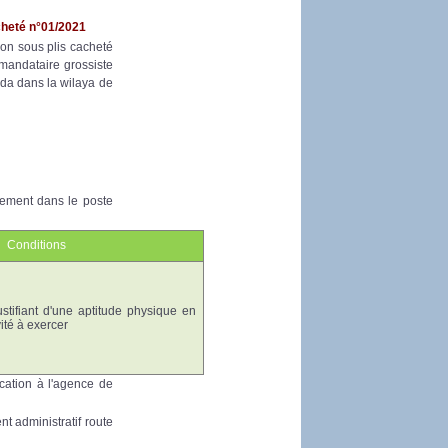
cheté n°01/2021
on sous plis cacheté
 mandataire grossiste
ida dans la wilaya de
tement dans le poste
Conditions
ustifiant d'une aptitude physique en
ité à exercer
ication à l'agence de
t administratif route