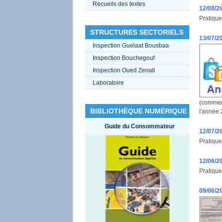
Recueils des textes
12/08/2
Pratique
STRUCTURES SECTORIELS
13/07/2
Inspection Guelaat Bousbaa
Inspection Bouchegouf
Inspection Oued Zenati
Laboratoire
(commer
BIBLIOTHÈQUE NUMÉRIQUE
l'année 
Guide du Consommateur
12/07/2
Pratique
12/06/2
Pratique
09/06/2