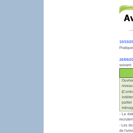
10/10/2
Pratique
26/09/2
suivant:
Ouvrie
niveau
(
Contra
indét
part
ménag
- La dat
recrute
- Les do
de l'uni