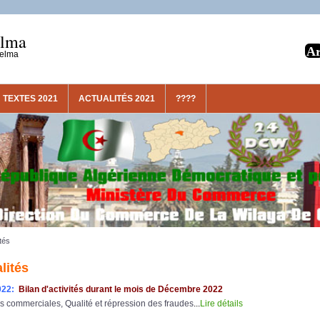
elma
uelma
TEXTES 2021
ACTUALITÉS 2021
????
tés
lités
022:
Bilan d'activités durant le mois de Décembre 2022
s commerciales, Qualité et répression des fraudes
...
Lire détails