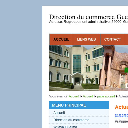
Direction du commerce Gu
Adresse: Regroupement administrative, 24000, G
ACCUEIL
LIENS WEB
CONTACT
Vous êtes ici :
Accueil
Accueil
page accueil
Actuali
MENU PRINCIPAL
Actua
Accueil
31/12/2
Direction du commerce
Pratique
Wilaya Guelma