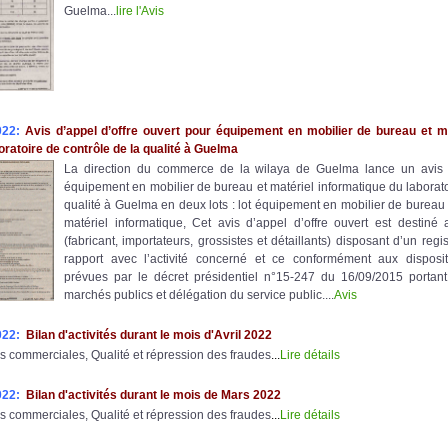
Guelma...
lire l'Avis
022:
Avis
d’appel d’offre ouvert pour équipement en mobilier de bureau et ma
oratoire de contrôle de la qualité à Guelma
La direction du commerce de la wilaya de Guelma lance un avis 
équipement en mobilier de bureau et matériel informatique du laborato
qualité à Guelma en deux lots : lot équipement en mobilier de bureau
matériel informatique, Cet avis d’appel d’offre ouvert est destiné
(fabricant, importateurs, grossistes et détaillants) disposant d’un re
rapport avec l’activité concerné et ce conformément aux disposit
prévues par le décret présidentiel n°15-247 du 16/09/2015 portan
marchés publics et délégation du service public....
Avis
022:
Bilan d'activités durant le mois d'Avril 2022
s commerciales, Qualité et répression des fraudes
...
Lire détails
022:
Bilan d'activités durant le mois de Mars 2022
s commerciales, Qualité et répression des fraudes
...
Lire détails