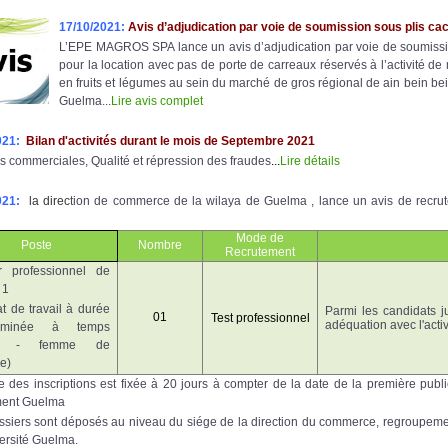
17/10/2021:
Avis d’adjudication par voie de soumission sous plis ca
L’EPE MAGROS SPA lance un avis d’adjudication par voie de soumissi
pour la location avec pas de porte de carreaux réservés à l’activité de
en fruits et légumes au sein du marché de gros régional de ain bein be
Guelma...
Lire avis complet
021:
Bilan d'activités durant le mois de Septembre 2021
s commerciales, Qualité et répression des fraudes
...
Lire détails
021:
la direc
tion de commerce de la wilaya de Guelma , lance un avis de recru
Mode de
Poste
Nombre
Recrutement
r professionnel de
 1
t de travail à durée
Parmi les candidats j
01
Test professionnel
adéquation avec l'activ
erminée à temps
iel - femme de
e)
e des inscriptions est fixée à 20 jours à compter de la date de la première publ
ment Guelma
ssiers sont déposés au niveau du siége de la direction du commerce, regroupemen
versité Guelma.