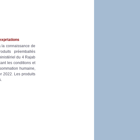
exprtations
à la connaissance de
oduits préemballés
ministériel du 4 Rajab
ant les conditions et
consommation humaine,
er 2022. Les produits
s.