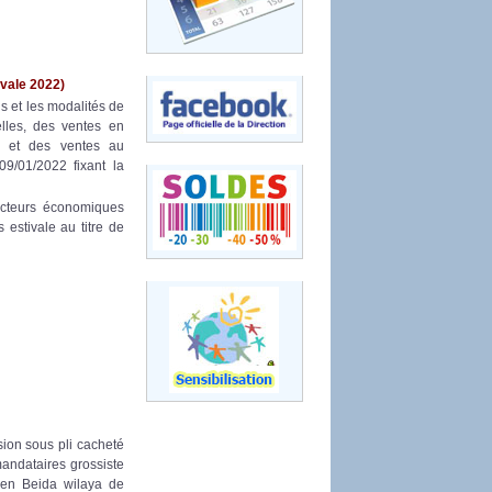
vale 2022)
ns et les modalités de
lles, des ventes en
s et des ventes au
9/01/2022 fixant la
acteurs économiques
estivale au titre de
ion sous pli cacheté
mandataires grossiste
ben Beida wilaya de