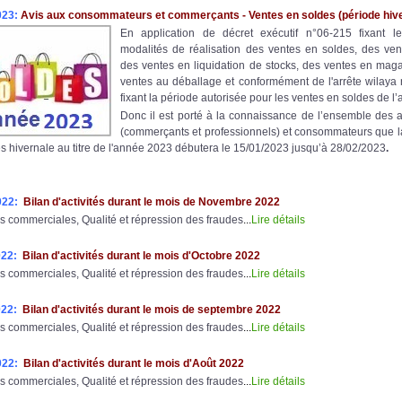
023:
Avis aux consommateurs et commerçants - Ventes en soldes (période
hiv
En application de décret exécutif n°06-215 fixant le
modalités de réalisation des ventes en soldes, des ven
des ventes en liquidation de stocks, des ventes en maga
ventes au déballage et conformément de l'arrête wilaya
fixant la période autorisée pour les ventes en soldes de l
Donc il est porté à la connaissance de l’ensemble des
(commerçants et professionnels) et consommateurs que l
s hivernale
au titre de l'année 2023 débutera le 15/01/2023 jusqu’à 28/02/2023
.
022:
Bilan d'activités durant le mois de Novembre 2022
s commerciales, Qualité et répression des fraudes
...
Lire détails
022:
Bilan d'activités durant le mois d'Octobre 2022
s commerciales, Qualité et répression des fraudes
...
Lire détails
022:
Bilan d'activités durant le mois de septembre 2022
s commerciales, Qualité et répression des fraudes
...
Lire détails
022:
Bilan d'activités durant le mois d'Août 2022
s commerciales, Qualité et répression des fraudes
...
Lire détails