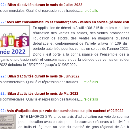
022:
Bilan d'activités durant le mois de Juillet 2022
s commerciales, Qualité et répression des fraudes
...
Lire détails
022:
Avis aux consommateurs et commerçants - Ventes en soldes (période esti
En application de décret exécutif n°06-215 fixant les conditio
réalisation des ventes en soldes, des ventes promotionne
liquidation de stocks, des ventes en magasins d’usine
déballage et conformément de l'arrête wilaya n° 139 du 0
période autorisée pour les ventes en soldes de l’année 2022.
Donc il est porté à la connaissance de l’ensemble des 
çants et professionnels) et consommateurs que la période des ventes en soldes 
2022 débutera le 15/07/2022 jusqu’à 31/08/2022
.
022:
Bilan d'activités durant le mois de Juin 2022
s commerciales, Qualité et répression des fraudes
...
Lire détails
022:
Bilan d'activités durant le mois de Mai 2022
s commerciales, Qualité et répression des fraudes
...
Lire détails
022:
Avis d’adjudication par voie de soumission sous plis cacheté n°02/2022
L’EPE MAGROS SPA lance un avis d’adjudication par voie de soumiss
pour la location avec pas de porte des carreaux réserves à l’activité 
en fruits et légumes au sein du marché de gros régional de Ain 