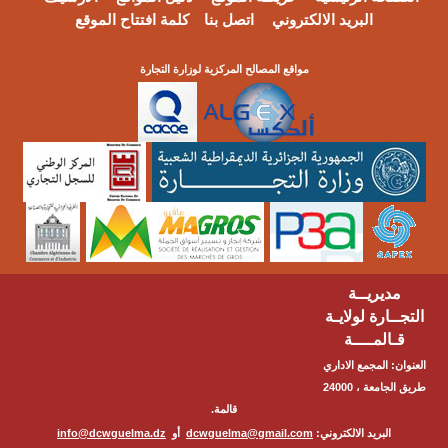
البريد الالكتروني
اتصل بنا
كلمة افتتاح الموقع
مواقع المصالح المركزية لوزارة التجارة
مديريــة
التجــارة لولايـة
قـالمــــة
العنوان: المجمع الاداري
طريق الجامعة ، 24000
قالمة.
البريد الالكتروني:
dcwguelma@gmail.com
أو
info@dcwguelma.dz