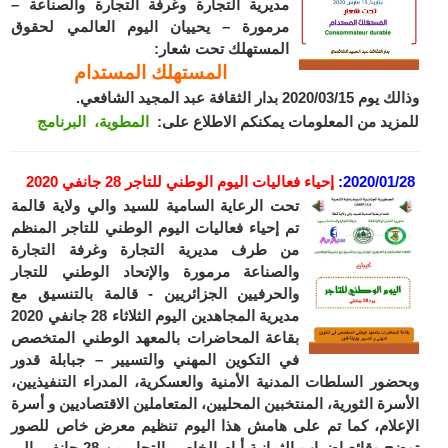
مديرية التجارة وغرفة التجارة والصناعة –
مرمورة – يحييان اليوم العالمي لحقوق
المستهلك تحت شعار:
المستهلك المستدام
وذالك يوم 2020/03/15 بدار الثقافة عبد المجيد الشافعي.
للمزيد من المعلومات يمكنكم الاطلاع على:
المطوية،
البرنامج
2020/01/28
:
إحياء فعاليات اليوم الوطني للتاجر 28 جانفي 2020
تحت الرعاية السامية للسيد والي ولاية قالمة
تم إحياء فعاليات اليوم الوطني للتاجر المنظم
من طرف مديرية التجارة وغرفة التجارة
والصناعة مرمورة والإتحاد الوطني للتجار
والحرفيين الجزائريين - قالمة بالتنسيق مع
مديرية المجاهدين اليوم الثلاثاء 28 جانفي 2020
بقاعة المحاضرات بالمعهد الوطني المتخصص
في التكوين المهني والتسيير – جبابلة قدور
وبحضور السلطات المدنية الأمنية والعسكرية، المدراء التنفيذيين،
الأسرة الثورية، المنتخبين المحليين، المتعاملين الاقتصاديين و أسرة
الإعلام، كما تم على هامش هذا اليوم تنظيم معرض خاص للصور
توضح وقائع إضراب الثمانية أيام الخاص بالتجار من 28 جانفي إلى