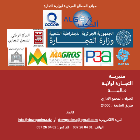
مواقع المصالح المركزية لوزارة التجارة
مديريــة
التجــارة لولايـة
قـالمــــة
العنوان: المجمع الاداري
طريق الجامعة ، 24000
قالمة.
البريد الالكتروني:
dcwguelma@gmail.com
أو
info@dcwguelma.dz
الهاتف: 81 04 26 037 الفاكس: 82 04 26 037