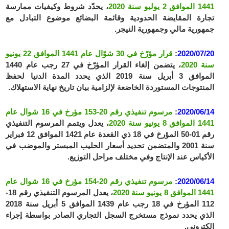
1441 الموافق 2 يوليو سنة 2020
، يحدّد شروط وكيفيات ممارسة
تجارة المقايضة الحدودية وقائمة البضائع موضوع التبادل مع
جمهورية مالي وجمهورية النيجر.
2020/07/20
:
قرار مؤرّخ في 30 شوّال عام 1441 الموافق 22 يونيو
سنة 2020
، يتضمن إلغاء القرار المؤرّخ في 27 رجب عام 1440
الموافق 3 أبريل سنة 2019 الذي يحدد المدة الدنيا لحفظ
المنتوجات المستوردة الخاضعة لإلزامية بيان تاريخ نهاية الاستهلاك.
2020/06/14
:
مرسوم تنفيذي رقم 20-153 مؤرخ في 16 شوال عام
1441 الموافق 8 يونيو سنة 2020
، يعدل ويتمم المرسوم التنفيذي
رقم 01-50 المؤرخ في 18 ذي القعدة عام 1421 الموافق 12 فبراير
سنة 2001 والمتضمن تحديد أسعار الحليب المبستر والموضب في
الأكياس عند الإنتاج وفي مختلف مراحل التوزيع.
2020/06/14
:
مرسوم تنفيذي رقم 20-154 مؤرخ في 16 شوال عام
1441 الموافق 8 يونيو سنة 2020
، يعدل المرسوم التنفيذي رقم 18-
112 المؤرخ في 18 رجب عام 1439 الموافق 5 أبريل سنة 2018
الذي يحدد نموذج مستخرج السجل التجاري الصادر بواسطة إجراء
إلكتروني.