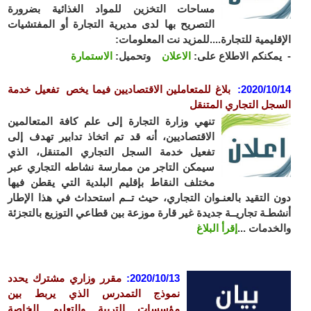
مساحات التخزين للمواد الغذائية بضرورة
التصريح بها لدى مديرية التجارة أو المفتشيات
الإقليمية للتجارة....للمزيد نت المعلومات:
- يمكنكم الاطلاع على:
الاعلان
وتحميل:
الاستمارة
2020/10/14
:
بلاغ للمتعاملين الاقتصاديين
فيما يخص تفعيل خدمة
السجل التجاري المتنقل
تنهي وزارة التجارة إلى علم كافة المتعالمين
الاقتصاديين، أنه قد تم اتخاذ تدابير تهدف إلى
تفعيل خدمة السجل التجاري المتنقل، الذي
سيمكن التاجر من ممارسة نشاطه التجاري عبر
مختلف النقاط بإقليم البلدية التي يقطن فيها
دون التقيد بالعنـوان التجاري، حيث تــم استحداث في هذا الإطار
أنشطـة تجاريــة جديدة غير قارة موزعة بين قطاعي التوزيع بالتجزئة
والخدمات ...
إقرأ البلاغ
2020/10/13
:
مقرر وزاري مشترك يحدد
نموذج التمدرس الذي يربط بين
مؤسسات التربية والتعليم الخاصة