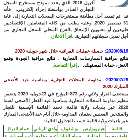
أفريل 2018 الذي يحدد نموذج مستخرج السجل
التجاري الصادر بواسطة إجراء إلكتروني، فأنه
قد تم تمديد أجل مطابقة مستخرجات السجلات التجارية إلى غاية
31 ديسمبر 2020. وعليه يطلب من كافة المتعاملين الإقتصاديين
طبيعيين أو معنويين الإلتحاق بالفرع المحلي للسجل التجاري من
أجل تعديل سجلاتهم التجارية...
اقرأ الاعلان
2020/08/18
:
حصيلة عمليات المراقبة خلال شهر جويلية 2020
نتائج مراقبة الممارسات التجارية ، نتائج مراقبة الجودة وقمع
الغش، حماية المستهلك. .
.
إقرأ التفاصيل
2020/07/28
:
مداومة المحلات التجارية بمناسبة عيد الأضحى
المبارك 2020
بمقتضى ال
قرار ولائي رقم 873 المؤرخ في 23جويلية 2020 يتضمن
تنظيم مداومة المحلات التجارية بمناسبة عيد الفطر الأضحى لسنة
2020 عبر بلديات ولاية قالمة، تحدد القائمة الإسمية للتجار
والمنتجين المعنيين بضمان المداومة خلال أيام عيد الأضحى المبارك
عبر بلديات ولاية قالمة حسب الجداول التالية:
قالمة
هيليوبوليس
بوشقوف
وادي الزناتي
حمام الدباغ
قلعة بوصبع
لخزارة
حمام النبايل
عين مخلوف
عين أحساينيــة