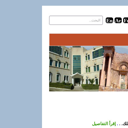
ك. .
.
إقرأ التفاصيل