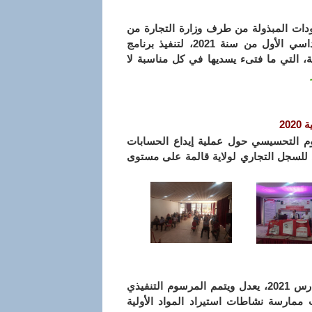
دات المبذولة من طرف وزارة التجارة من
خلال لأهم الإنجازات المحققة ميدانيا خلال السداسي الأول من سنة 2021، لتنفيذ برنامج
، التي ما فتىء يسديها في كل مناسبة لا
20
يوم التحسيسي حول عملية إيداع الحسابات
لمركز الوطني للسجل التجاري لولاية قالمة على مستوى
تطبيقا لأحكام المرسوم التنفيذي رقم 21-94 المؤرخ في 9 مارس 2021، يعدل ويتمم المرسوم التنفيذي
بر 2005 الذي يحدد كيفيات ممارسة نشاطات استيراد المواد الأولية