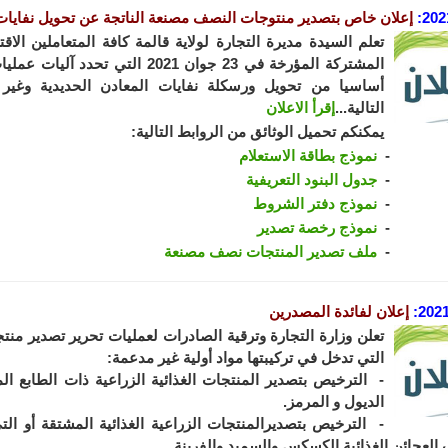
202
:
إعلان خاص بتصدير منتوجات النصف مصنعة الناتجة عن تحويل نفايات 
تعلم السيدة مديرة التجارة لولاية قالمة كافة المتعاملين الاقت
المشتركة المؤرخة في 23 جوان 2021 
أساسيا من تحويل ورسكلة نفايات المعادن الحديدية وغير 
التالية...
إقرأ الاعلان
يمكنكم تحميل الوثائق من الروابط التالية:
نموذج بطاقة الاستعلام
جدول البنود التعريفية
نموذج دفتر الشروط
نموذج رخصة تصدير
ملف تصدير المنتجات نصف مصنعة
2021
:
إعلان لفائدة المصدرين
تعلن وزارة التجارة وترقية الصادرات لعمليات تحرير تصدير منتج
التي تدخل في تركيبتها مواد أولية غير مدعمة:
- الترخيص بتصدير المنتجات الغذائية الزراعية ذات الطابع الم
الديول و المرمز.
- الترخيص بتصديرالمنتجات الزراعية الغذائية المشتقة أو الت
العجائن الغذائية الكسكس والسميد والفرينة.