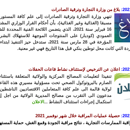
202
:
بلاغ من وزارة التجارة وترقية الصادرات
تنهي وزارة التجارة وترقية الصادرات إلى علم كافة المستورد
16 فبراير سنة 2021، الذي يتضمن اللائحة الفنية 
دة التي كانت محل توطين بنكي قبل هذا التاريخ فهي غير معنية.
202
:
ا
علان عن الترخيص لإستئناف نشاط قاعات الحفلات
تنفيذا لتعليمات المصالح المركزية والولائية المتعلقة باست
الصارم بالبروتوكول الصحي تحت مسؤولية مسيري هذه القاعات
لولاية قالمة الى علم كافة المتعاملين الاقتصاديين الناشط
مدعوون الى التقرب من مصالح المديرية الولائية من اجل إيد
استكمال إجراءات استئناف النشاط ...
الاعلان
202
:
حصيلة عمليات المراقبة خلال شهر نوفمبر 2021
اقبة الممارسات التجارية ، نتائج مراقبة الجودة وقمع الغش، حماية المستهل