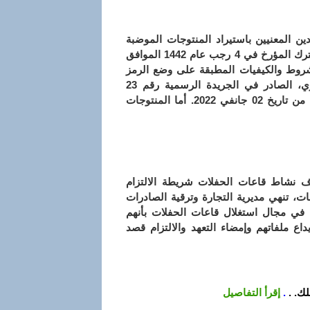
ين المعنيين باستيراد المنتوجات الموضبة
مسبقا (الغذائية وغير الغذائية)، بأن أحكام القرار الوزاري المشترك المؤرخ في 4 رجب عام 1442 الموافق
المحددة للشروط والكيفيات المطبقة على وضع الرمز
العمودي (كودبار) على المنتوجات الموجهة للاستهلاك البشري، الصادر في الجريدة الرسمية رقم 23
المؤرخة في 28 مارس سنة 2021، ستدخل حيز التنفيذ ابتداء من تاريخ 02 جانفي 2022. أما المنتوجات
ئناف نشاط قاعات الحفلات شريطة الالتزام
، تنهي مديرية التجارة وترقية الصادرات
ين في مجال استغلال قاعات الحفلات بأنهم
اع ملفاتهم وإمضاء التعهد والالتزام قصد
ك. .
.
إقرأ التفاصيل