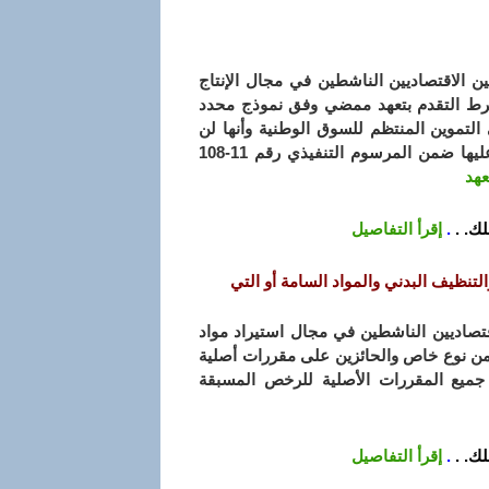
لين الاقتصاديين الناشطين في مجال الإنتاج
بشرط التقدم بتعهد ممضي وفق نموذج محدد
 التموين المنتظم للسوق الوطنية وأنها لن
تكون موضوع طلب تعويض مستقبلا وفقا للأحكام المنصوص عليها ضمن المرسوم التنفيذي رقم 11-108
عهد
ك. .
.
إقرأ التفاصيل
لتنظيف البدني والمواد السامة أو التي
لاقتصاديين الناشطين في مجال استيراد مواد
 من نوع خاص والحائزين على مقررات أصلية
جميع المقررات الأصلية للرخص المسبقة
ك. .
.
إقرأ التفاصيل