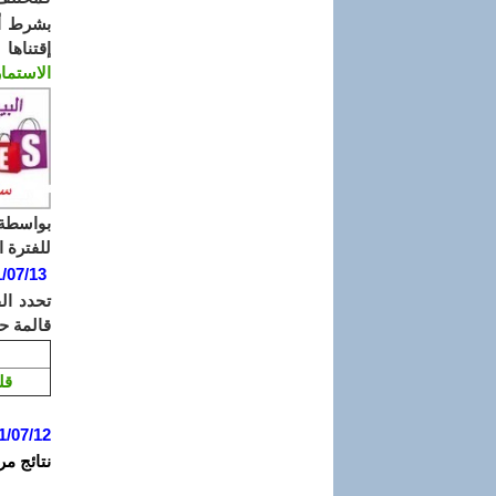
بشرط أن
إقتناها
الاستما
للفترة الصي
/07/13
تحدد ال
قالمة ح
قل
1/07/12
نتائج مر