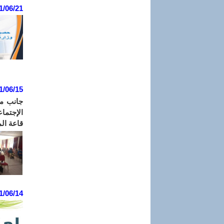
1/06/21
1/06/15
جانب من
قاعة المح
1/06/14