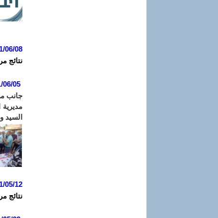
1/06/08
نتائج مر
/06/05
مديرية 
السيد وا
1/05/12
نتائج مر