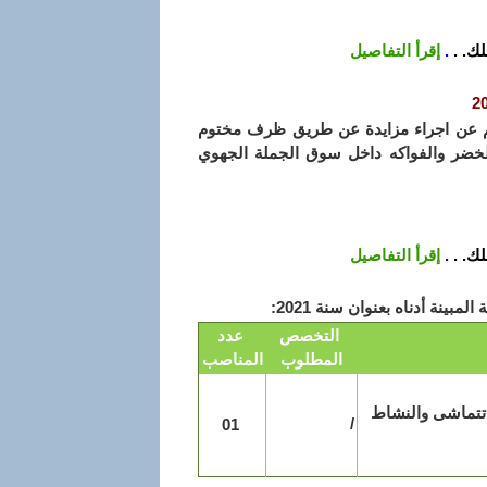
ك. .
.
إقرأ التفاصيل
م عن اجراء مزايدة عن طريق ظرف مختوم
للخضر والفواكه داخل سوق الجملة الجهوي
ك. .
.
إقرأ التفاصيل
ينة أدناه بعنوان سنة 2021:
التخصص
عدد
المطلوب
المناصب
 تتماشى والنشاط
/
01
ته