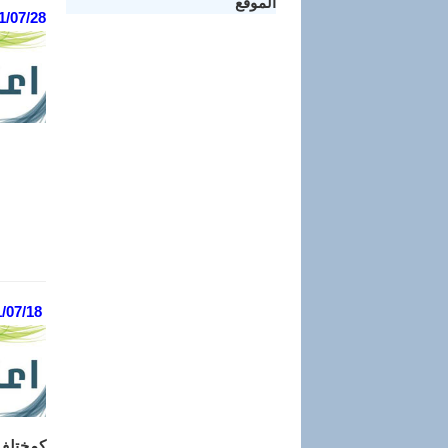
الموقع
1/07/28
-
-
-
-
-
/07/18
كمختلف 