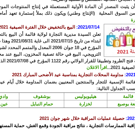
 يثبت المصدر أن المادة الأولية المستعملة في إنتاج المنتوجات المو
 من السوق المحلية (الإنتاج وطني) ويكون ذلك بملأ إستمارة تعهد أمام م
رة
2021/07/14
:
البيع بالتخفيض خلال الفترة الصيفية 2021
المؤرخ في 18 جوان 2006 المعدل والمت
الترويجي، البيع في حالة تصفية المخزون، البيع عند مخ
بواسطة فت
فية 2021...
اقرأ الاغلان
2021
:
مداومة المحلات التجارية بمناسبة عيد الأضحى المبارك 2021
قائمة الإسمية للتجار والمنتجين المعنيين بضمان المداومة خلال أيام عيد
سب الجداول التالية:
قالمة
هيليوبوليس
بوشقوف
وادي 
عة بوصبع
لخزارة
حمام النبايل
عين 
202
:
حصيلة عمليات المراقبة خلال شهر جوان 2021
اقبة الممارسات التجارية ، نتائج مراقبة الجودة وقمع الغش، حماية المستهل