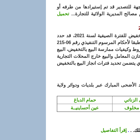
جهة للتصدير قد تم إستيرادها من طرفه أو
صالح المديرية الولائية للتجارة...
تحميل
تعلن السيدة مديرية التجارة لولاية قالمة أن البيع بالتخفيض للفترة الصيفية لسنة 2021، قد حدد
ابتداء من تاريخ 2021/07/15 الى غاية 2021/08/31 وهذا طبقا لأحكام المرسوم التنفيذي رقم 06-215
مم المحدد لشروط وكيفيات ممارسة البيع بالتخفيض، البيع
ازن المعامل والبيع خارج المحلات التجارية
ح الطرود وتطبيقا للقرار الولائي رقم 1122 المؤرخ في 2021/07/08 الذي يتضمن تحديد فترات انجاز البيع بالتخفيض
 الأضحى المبارك عبر بلديات ودوائر ولاية
الزناتي
حمام الدباغ
مخلوف
عين أحساينيــة
ك. .
.
إقرأ التفاصيل