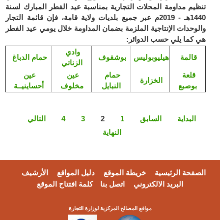
تنظيم مداومة المحلات التجارية بمناسبة عيد الفطر المبارك لسنة
1440هـ - 2019م عبر جميع بلديات ولاية قامة، فإن قائمة التجار
والوحدات الإنتاجية الملزمة بضمان المداومة خلال يومي عيد الفطر
هي كما يلي حسب الدوائر:
وادي
قالمة
هيليوبوليس
بوشقوف
حمام الدباغ
الزناتي
قلعة
حمام
عين
عين
الخزارة
بوصبع
النبايل
مخلوف
أحساينيــة
البداية
السابق
1
2
3
4
التالي
النهاية
الصفحة الرئيسية
خريطة الموقع
دليل المواقع
الأرشيف
البريد الالكتروني
اتصل بنا
كلمة افتتاح الموقع
مواقع المصالح المركزية لوزارة التجارة