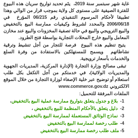
غاية شهر سبتمبر سنة 2019، يتَم تحديد تواريخ سريان هذه البيوع
للفترة الصيفية على مستوى كل ولاية بموجب قرار من الوالي وهذا
تطبيقا لأحكام المرسوم التنفيذي رقم 06/215 المؤرخ في
2006/06/18 والمحدد لشروط وكيفيات ممارسة البيع بالتخفيض
والبيع الترويجي والبيع في حالة تصفية المخزونات والبيع عند مخازن
المعامل والبيع خارج المحلات التجارية بواسطة فتح الطرود.
يتيح تنظيم هذه البيوع فرصة للتجار من أجل تنشيط وترقية
نشاطاتهم ويسمح للمستهلكين بالاستفادة من وفرة السلع
والخدمات بأسعار ترويجية.
تبقى مصالح وزارة التجارة (الإدارة المركزية، المديريات الجهوية
والمديريات الولائية)، في خدمتكم من أجل التكفل بكل طلب
استعلام أو توضيح عبر خلية الإصغاء لوزارة التجارة من خلال الموقع
الالكتروني www.commerce.gov.dz
الملفات المرفقة للتحميل:
1-
بلاغ و جدول يتعلق بتواريخ ممارسة عملية البيع بالتخفيض
،
2-
دليل يتعلق بالأحكام المنظمة للبيع بالتخفيض
،
3-
نماذج الوثائق المستعملة لممارسة البيع بالتخفيض
4-
طلب رخصة لممارسة البيع بالتخفيض
5-
ملف طلب رخصة ممارسة البيع بالتخفيض