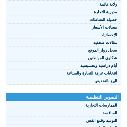
ولاية قالمة
مديرية التجارة
النصوص 2021
حصيلة النشاطات
معدلات الأسعار
FRANÇAIS
الإحصائيات
مقالات صحفية
سجل زوار الموقع
شكاوي المواطنين
أيام دراسية وتحسيسية
انتخابات غرفة التجارة والصناعة
البيع بالتخفيض
النصوص التنظيمية
الممارسات التجارية
المنافسة
النوعية وقمع الغش