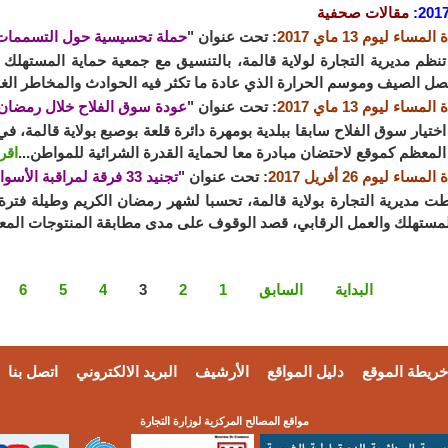
2017
مقالات صحفية
: تحت عنوان "
حملة تحسيسية حول التسممات ا
يرية التجارة لولاية قالمة، بالتنسيق مع جمعية حماية المستهلك ص
فصل الصيف وموسم الحرارة الذي عادة ما تكثر فيه الحوادث والمخاطر الغذا
مساء ليوم 13 ماي 2017
: تحت عنوان "
عودة سوق الفلاح خلال رمضان
ار سوق الفلاح سابقا ببلدية بومهرة دائرة قلعة بوصبع بولاية قالمة، ف
لمعظم كموقع لاحتضان مبادرة معا لحماية القدرة الشرائية للمواطن...
اقر
: تحت عنوان "
تجنيد 33 فرقة لمراقبة الأسواق في رمضان
يرية التجارة بولاية قالمة، تحسبا لشهر رمضان الكريم وطيلة فتر
لمستهلك والعمل الرقابي، قصد الوقوف على مدى مطابقة المنتوجات المعر
البداية
السابق
1
2
3
4
5
6
خريطة الموقع
دليل المواقع
الأرشيف
البريد الالكتروني
اتصل بنا
مواقع المصالح المركزية لوزارة التجارة