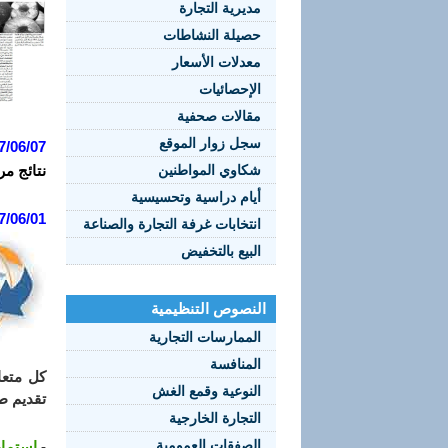
مديرية التجارة
حصيلة النشاطات
معدلات الأسعار
الإحصائيات
مقالات صحفية
سجل زوار الموقع
7/06/07:
شكاوي المواطنين
نتائج مر
أيام دراسية وتحسيسية
7/06/01:
انتخابات غرفة التجارة والصناعة
البيع بالتخفيض
النصوص التنظيمية
الممارسات التجارية
المنافسة
كل متعا
النوعية وقمع الغش
تقديم طل
التجارة الخارجية
الصفقات العمومية
-
استمار