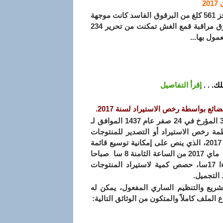
2017
كشفت السيدة مباركي كريمة مديرة التجارة بولاية قالمة عن حجز 561 كلغ من البرقوق الفاسد كانت موجهة
للتوزيع ضمن قفة رمضان، مشيرة في معرض حديثها الى أن فرق مراقبة قمع الغش تمكنت من تحرير 234
ول بها...
ك. .
.
إقرأ التفاصيل
.
طبقاً لأحكام المادة 9 من المرسوم التنفيذي رقم 15-306 المؤرخ في 24 صفر عام 1437 الموافق لـ
بيق أنظمة رخص الاستيراد أو التصدير للمنتوجات
والبضائع، وطبقاً للإعلان رقم 01/2017 للفاتح من أفريل 2017، الذي ينص على إمكانية توسيع قائمة
السلع المعنية بنظام رخص الاستيراد، يُــفتح ابتداء من 31 ماي 2017 من الساعة الثامنة 8 سا صباحا
وإلى غاية 14 جوان 2017 حتى الساعة الخامسة مساءا 17سا، حصص كمية لاستيراد المنتوجات
 التجميل.
يع والتنظيم الساري المفعول، يمكن له
لملف كاملاً والمتكون من الوثائق التالية: