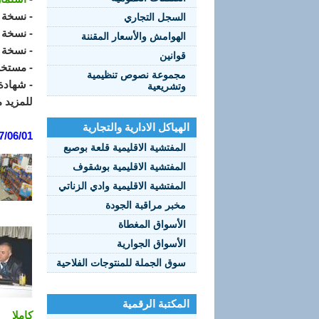
- نسخة 
السجل التجاري
- نسخة 
الهوامش والأسعار المقننة
- نسخة ع
قوانين
- مستخر
مجموعة نصوص تنظيمية
- شهادة 
وتشريعية
للمزيد م
الهياكل الادارية والتجارية
7/06/01:
المفتشية الاقليمية قلعة بوصبع
المفتشية الاقليمية بوشقوف
المفتشية الاقليمية وادي الزناتي
مخبر مراقبة الجودة
الأسواق المغطاة
الأسواق الجوارية
سوق الجملة للمنتوجات الفلاحية
المكتبة الرقمية
كاملا