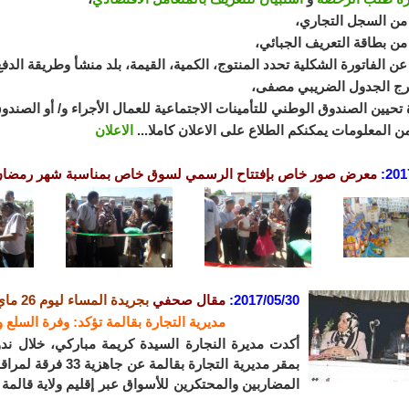
من السجل التجاري،
من بطاقة التعريف الجبائي،
ن الفاتورة الشكلية تحدد المنتوج، الكمية، القيمة، بلد منشأ وطريقة الدفع
ج الجدول الضريبي مصفى،
تحيين الصندوق الوطني للتأمينات الاجتماعية للعمال الأجراء و/ أو الصندو
ن المعلومات يمكنكم الطلاع على الاعلان كاملا...
الاعلان
201
معرض صور خاص بإفتتاح الرسمي لسوق خاص بمناسبة شهر رمضان ب
2017/05/30:
مقال صحفي
ب
جريدة المساء ليوم 26 ماي 2017
مديرية التجارة بقالمة تؤكد: وفرة السلع
بمقر مديرية التجارة 
المضاربين والمحتكرين للأسواق عبر إقليم ولاية قالم