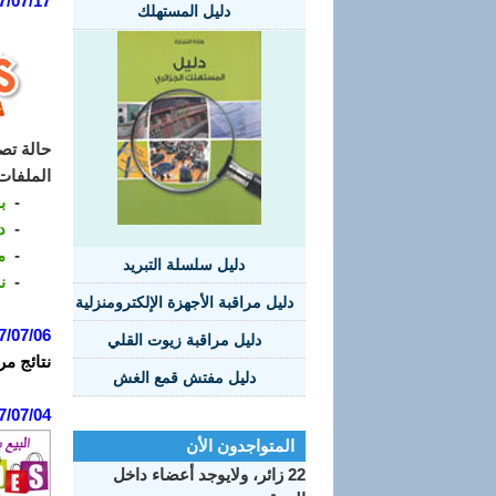
7/07/17:
دليل المستهلك
حالة تصف
الملفات
-
ب
-
د
-
م
دليل سلسلة التبريد
-
ن
دليل مراقبة الأجهزة الإلكترومنزلية
7/07/06:
دليل مراقبة زيوت القلي
نتائج مر
دليل مفتش قمع الغش
7/07/04:
المتواجدون الأن
22 زائر، ولايوجد أعضاء داخل