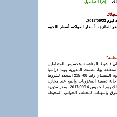
ك. .
.
إقرأ التفاصيل
تهلاك
2017/0:
خضر الطازجة، أسعار الفواكه، أسعار اللحوم
ـظمة"
 إلى تنشيط المنافسة وتحسيس المتعاملين
لمتعلقة بها، نظمت المديرية يوما دراسيا
" بموجب أحكام المرسوم التنفيـذي رقم 06- 215 المحدد لشروط
 حالة تصفية المخزونات والبيع عند مخازن
المعامل والبيع خارج المحلات التجارية بواسطة فتح الطرود وذلك يوم الخميس 2017/09/14 بمقر مديرية
لتطرق بإسهـاب لمختلف الجوانب المحيطة