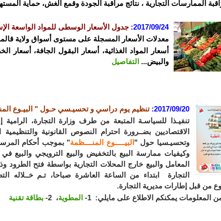
اقبة الممارسات التجارية ، نتائج مراقبة الجودة وقمع الغش، حماية المستهل
2017/09/24:
جدول الأسعار الوسطى للمواد الواسعة الإس
معدلات الأسعار المسجلة على مستوى أسواق ولاية قالمة ليوم 9/23
أسعار المواد الغذائية، أسعار البقول الجافة، أسعار ال
والبيض...
التفاصيل
2017/09/20:
تنظيم يوم دراسي و تحسيـسي حـول " البيـوع المن
تنفيـذا للسياسـة المتبعة من طرف وزارة التجارة، الرامية
الاقتصاديين بضــرورة احترام النصوص القانونية والتنظيمية ا
وتحسيـسيا حول "
البيـــــوع المنــــظمة
وكيفيات ممارسة البيع بالتخفيض والبيع الترويجي والبيع في
التجارة ابتداء من الساعة العاشرة صباحا، تـم خــلاله ا
ع من قبل إطارات مديرية التجارة.
ن المعلومات يمكنكم الاطلاع على مايلي: 1-
المطوية
، 2-
بطاقة تقنية