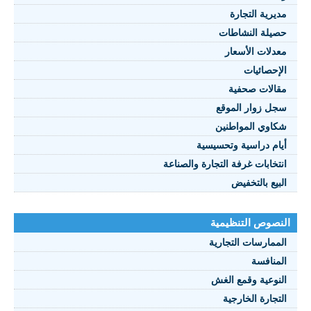
يرية التجارة
يلة النشاطات
نصوص 2021
دلات الأسعار
FRANÇAI
إحصائيات
الات صحفية
ل زوار الموقع
اوي المواطنين
ام دراسية وتحسيسية
تخابات غرفة التجارة والصناعة
بيع بالتخفيض
صوص التنظيمية
ممارسات التجارية
منافسة
نوعية وقمع الغش
تجارة الخارجية