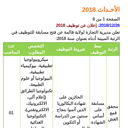
حـداث 2018
ة 1 من 6
2018/12
:
إعلان عن توظيف 2018
ن مديرية التجارة لولاية قالمة عن فتح مسابقة للتوظيف في
بة المبينة أدناه بعنوان سنة 2018:
نمط
التخصص
عدد
رتبة
شروط التوظيف
التوظيف
المطلوب
المناصب
ميكروبيولوجيا
تطبيقية، بيوكيمياء
تطبيقية،
البيولوجيا أو علوم
الطبيعة،
تكنولوجيا الطرائق
الحائزين على
(إعلام آلي،
مسابقة
شهادة البكالوريا
الالكترونيك،
قق
على
الذين أتموا بنجاح
الالكتروتقني)،
مع
01
أساس
سنتين من الدراسة
التكنولوجيا
غش
الشهادة
أو التكوين
الغذائية