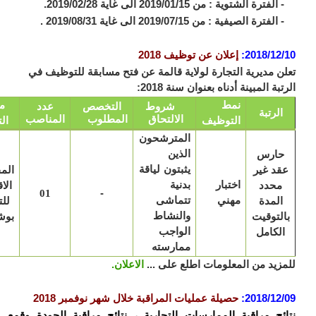
رة الشتوية : من 2019/01/15 الى غاية 2019/02/28.
رة الصيفية : من 2019/07/15 الى غاية 2019/08/31 .
2018/12
:
إعلان عن توظيف 2018
ن مديرية التجارة لولاية قالمة عن فتح مسابقة للتوظيف في
بة المبينة أدناه بعنوان سنة 2018:
نمط
مكان
شروط
التخصص
عدد
الرتبة
الالتحاق
المطلوب
المناصب
التوظيف
التعيين
المترشحون
ارس
الذين
قد غير
يثبتون لياقة
المفتشية
اختبار
محدد
بدنية
الاقليمية
-
01
مهني
المدة
تتماشى
للتجارة
لتوقيت
والنشاط
بوشقوف
لكامل
الواجب
ممارسته
زيد من المعلومات اطلع على ...
الاعلان.
2018/12
:
حصيلة عمليات المراقبة خلال شهر نوفمبر 2018
ئج مراقبة الممارسات التجارية ، نتائج مراقبة الجودة وقمع