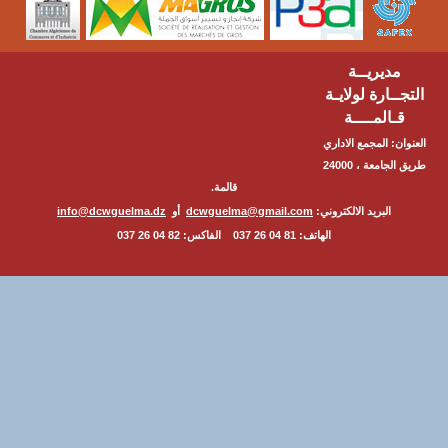
مديريــة
ــارة لولايـة
ـالمــــة
ن: المجمع الاداري
طريق الجامعة ، 24000
قالمة.
البريد الالكتروني:
dcwguelma@gmail.com
أو
info@dcwguelma.dz
الهاتف: 81 04 26 037 الفاكس: 82 04 26 037