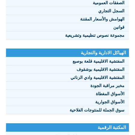
صفقات العمومية
سجل التجاري
هوامش والأسعار المقننة
انين
موعة نصوص تنظيمية وتشريعية
ياكل الادارية والتجارية
مفتشية الاقليمية قلعة بوصبع
مفتشية الاقليمية بوشقوف
مفتشية الاقليمية وادي الزناتي
بر مراقبة الجودة
أسواق المغطاة
أسواق الجوارية
ق الجملة للمنتوجات الفلاحية
كتبة الرقمية