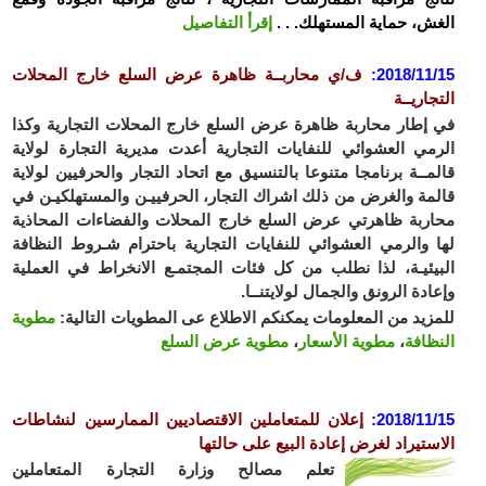
ش، حماية المستهلك. .
.
إقرأ التفاصيل
2018/11
:
ف/ي محاربــة ظاهرة عرض السلع خارج المحلات
جاريــة
إطار محاربة ظاهرة عرض السلع خارج المحلات التجارية وكذا
مي العشوائي للنفايات التجارية أعدت مديرية التجارة لولاية
مــة برنامجا متنوعا بالتنسيق مع اتحاد التجار والحرفيين لولاية
مة والغرض من ذلك اشراك التجار، الحرفييـن والمستهلكيـن في
ربة ظاهرتي عرض السلع خارج المحلات والفضاءات المحاذية
 والرمي العشوائي للنفايات التجارية باحترام شـروط النظافة
يئيـة، لذا نطلب من كل فئات المجتمـع الانخراط في العملية
ادة الرونق والجمال لولايتنــا.
زيد من المعلومات يمكنكم الاطلاع عى المطويات التالية:
مطوية
ظافة
،
مطوية الأسعار
،
مطوية عرض السلع
2018/11
:
إعلان للمتعاملين الاقتصاديين الممارسين لنشاطات
ستيراد لغرض إعادة البيع على حالتها
تعلم مصالح وزارة التجارة المتعاملين