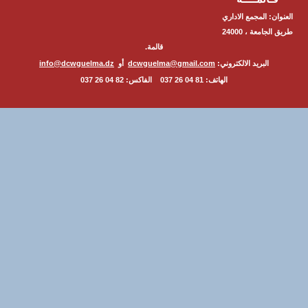
ن: المجمع الاداري
طريق الجامعة ، 24000
قالمة.
البريد الالكتروني:
dcwguelma@gmail.com
أو
info@dcwguelma.dz
الهاتف: 81 04 26 037 الفاكس: 82 04 26 037