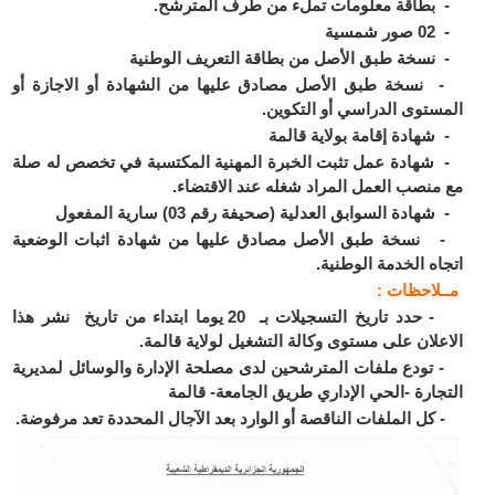
طاقة معلومات تملء من طرف المترشح.
مسية
سخة طبق الأصل من بطاقة التعريف الوطنية
سخة طبق الأصل مصادق عليها من الشهادة أو الاجازة أو
ستوى الدراسي أو التكوين.
هادة إقامة بولاية قالمة
هادة عمل تثبت الخبرة المهنية المكتسبة في تخصص له صلة
منصب العمل المراد شغله عند الاقتضاء.
ادة السوابق العدلية (صحيفة رقم 03) سارية المفعول
سخة طبق الأصل مصادق عليها من شهادة اثبات الوضعية
اه الخدمة الوطنية.
ـلاحظات :
- حدد تاريخ التسجيلات بـ 20 يوما ابتداء من تاريخ نشر هذا
علان على مستوى وكالة التشغيل لولاية قالمة.
ودع ملفات المترشحين لدى مصلحة الإدارة والوسائل لمديرية
جارة -الحي الإداري طريق الجامعة- قالمة
ل الملفات الناقصة أو الوارد بعد الآجال المحددة تعد مرفوضة.