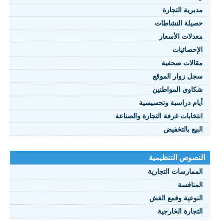
يرية التجارة
يلة النشاطات
نصوص 2021
دلات الأسعار
FRANÇAI
إحصائيات
الات صحفية
ل زوار الموقع
اوي المواطنين
ام دراسية وتحسيسية
تخابات غرفة التجارة والصناعة
بيع بالتخفيض
صوص التنظيمية
ممارسات التجارية
منافسة
نوعية وقمع الغش
تجارة الخارجية