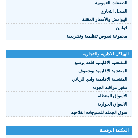
صفقات العمومية
سجل التجاري
هوامش والأسعار المقننة
انين
موعة نصوص تنظيمية وتشريعية
ياكل الادارية والتجارية
مفتشية الاقليمية قلعة بوصبع
مفتشية الاقليمية بوشقوف
مفتشية الاقليمية وادي الزناتي
بر مراقبة الجودة
أسواق المغطاة
أسواق الجوارية
ق الجملة للمنتوجات الفلاحية
كتبة الرقمية