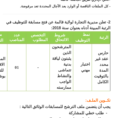
ل الملفات الناقصة أو الوارد بعد الآجال المحددة تعد مرفوضة.
 تعلن مديرية التجارة لولاية قالمة عن فتح مسابقة للتوظيف في
بة المبينة أدناه بعنوان سنة 2018:
نمط
مكان
شروط
التخصص
عدد
رتبة
الالتحاق
المطلوب
المناصب
التوظيف
التعيين
المترشحون
ارس
الذين
د غير
يثبتون لياقة
المفتشية
اختبار
حدد
بدنية
الاقليمية
-
01
مهني
مدة
تتماشى
للتجارة
لتوقيت
والنشاط
بوشقوف
كامل
الواجب
ممارسته
ـوين الملـف:
 أن يتضمن ملف الترشح للمسابقات الوثائق التالية :
طلب خطي للمشاركة