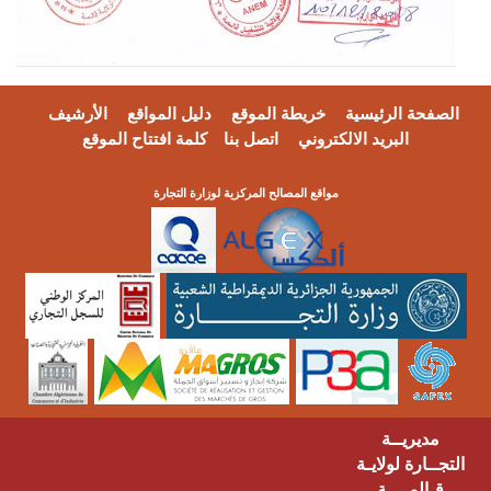
فحة الرئيسية
خريطة الموقع
دليل المواقع
الأرشيف
البريد الالكتروني
اتصل بنا
كلمة افتتاح الموقع
مواقع المصالح المركزية لوزارة التجارة
مديريــة
ــارة لولايـة
ـالمــــة