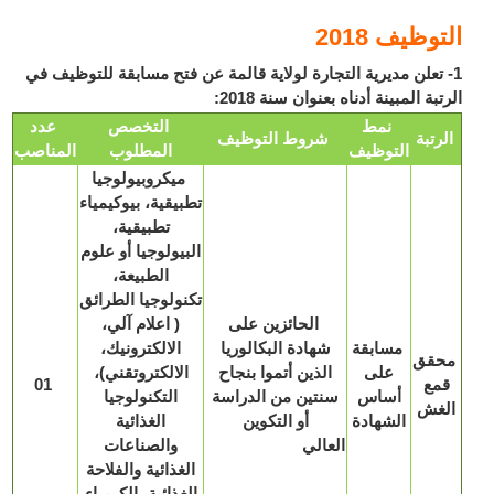
وظيف 2018
 تعلن مديرية التجارة لولاية قالمة عن فتح مسابقة للتوظيف في
بة المبينة أدناه بعنوان سنة 2018:
نمط
التخصص
عدد
رتبة
شروط التوظيف
التوظيف
المطلوب
المناصب
ميكروبيولوجيا
تطبيقية، بيوكيمياء
تطبيقية،
البيولوجيا أو علوم
الطبيعة،
تكنولوجيا الطرائق
الحائزين على
( اعلام آلي،
مسابقة
شهادة البكالوريا
الالكترونيك،
قق
على
الذين أتموا بنجاح
الالكتروتقني)،
مع
01
أساس
سنتين من الدراسة
التكنولوجيا
غش
الشهادة
أو التكوين
الغذائية
العالي
والصناعات
الغذائية والفلاحة
الغذائية، الكيمياء