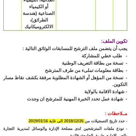
أو الكيمياء
الصناعية (هندسة
الطرائق)،
الالكتروميكانيك
ين الملف:
 أن يتضمن ملف الترشح للمسابقات الوثائق التالية :
طلب خطي للمشاركة
سخة من بطاقة التعريف الوطنية
طاقة معلومات تملىء من طرف المترشح
سخة من المؤهل أو الشهادة المطلوبة مرفقة بكشف نقاط مسار
كوين.
هادة الاقامة بالولاية
هادة عمل تحدد الخبرة المهنية للمترشح ان وجدت
لاحظات :
دد تاريخ التسجيلات من
2018/12/26 الى غاية 2019/01/16
ودع ملفات المترشحين لدى مصلحة الإدارة والوسائل لمديرية التجارة
حي الإداري طريق الجامعة- قالمة