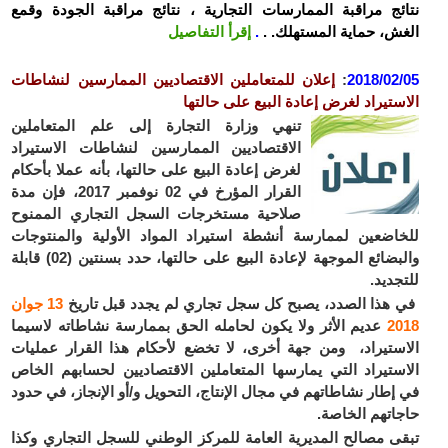
نتائج مراقبة الممارسات التجارية ، نتائج مراقبة الجودة وقمع
الغش، حماية المستهلك. .
.
إقرأ التفاصيل
2018/02/05
:
إعلان للمتعاملين الاقتصاديين الممارسين لنشاطات
الاستيراد لغرض إعادة البيع على حالتها
تنهي وزارة التجارة إلى علم المتعاملين
الاقتصاديين الممارسين لنشاطات الاستيراد
لغرض إعادة البيع على حالتها، بأنه عملا بأحكام
القرار المؤرخ في 02 نوفمبر 2017، فإن مدة
صلاحية مستخرجات السجل التجاري الممنوح
للخاضعين لممارسة أنشطة استيراد المواد الأولية والمنتوجات
والبضائع الموجهة لإعادة البيع على حالتها، حدد بسنتين (02) قابلة
للتجديد.
في هذا الصدد، يصبح كل سجل تجاري لم يجدد قبل تاريخ
13 جوان
2018
عديم الأثر ولا يكون لحامله الحق بممارسة نشاطاته لاسيما
الاستيراد، ومن جهة أخرى، لا تخضع لأحكام هذا القرار عمليات
الاستيراد التي يمارسها المتعاملين الاقتصاديين لحسابهم الخاص
في إطار نشاطاتهم في مجال الإنتاج، التحويل و/أو الإنجاز، في حدود
حاجاتهم الخاصة.
تبقى مصالح المديرية العامة للمركز الوطني للسجل التجاري وكذا