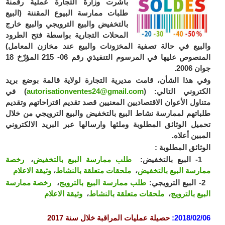
باشرت وزارة التجارة عملية رقمنة
طلبات ممارسة البيوع المقننة (البيع
بالتخفيض والبيع الترويجي والبيع خارج
المحلات التجارية بواسطة فتح الطرود
والبيع في حالة تصفية اﻟﻤﺨزونات والبيع عند مخازن المعامل)
المنصوص عليها في المرسوم التنفيذي رقم 06- 215 المؤرّخ 18
جوان 2006.
وفي هذا الشأن، قامت مديرية التجارة لولاية قالمة بوضع بريد
الكتروني التالي: (
autorisationventes24@gmail.com
) في
متناول الأعوان الاقتصاديين المعنيين قصد تقديم اقتراحاتهم وتقديم
طلباتهم لممارسة نشاط البيع بالتخفيض والبيع الترويجي من خلال
تحميل الوثائق المطلوبة وملئها وارسالها عبر البريد الالكتروني
المبين أعلاه.
الوثائق المطلوبة :
1- البيع بالتخفيض:
طلب ممارسة البيع بالتخفيض
،
رخصة
ممارسة البيع بالتخفيض
،
ملحقات متعلقة بالنشاط
،
وثيقة الاعلام
2- البيع الترويجي:
طلب ممارسة البيع بالترويج
،
رخصة ممارسة
البيع بالترويج
،
ملحقات متعلقة بالنشاط
،
وثيقة الاعلام
2018/02/06
:
حصيلة عمليات المراقبة خلال سنة 2017