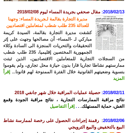
2018/02/13
:
مقال صحفي بجريدة المساء ليوم 2018/02/08
مديرة التجارة بقالمة لـجريدة المساء: وجهنا
للعدالة 235 طلب شطب لمتعاملين اقتصاديين
كشفت مديرة التجارة بقالمة، السيدة كريمة
مباركي لـ -المساء- أن مصالحها وجهت على إثر
التحقيقات والتحريات المنجزة الى السادة وكلاء
الجمهورية المختصين إقليميا، 235 طلب شطب
من السجلات التجارية للمتعاملين الاقتصاديين، الذين ثبتت
ممارستهم نشاطا تجاريا قارا بدون حيازة محل تجاري، ولم يقوموا
بنسوية وضعيتهم القانونية خلال الفترة الممنوحة لهم قانونا...
إقرأ
المزيد
2018/02/11
:
حصيلة عمليات المراقبة خلال شهر جانفي 2018
نتائج مراقبة الممارسات التجارية ، نتائج مراقبة الجودة وقمع
الغش، حماية المستهلك. .
.
إقرأ التفاصيل
2018/02/06
:
رقمنة إجراءات الحصول على رخصة لممارسة نشاط
البيع بالتخفيض والبيع الترويجي