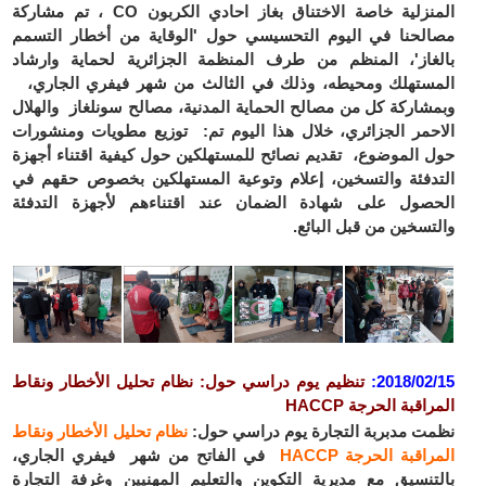
المنزلية خاصة الاختناق بغاز احادي الكربون CO ، تم مشاركة
مصالحنا في اليوم التحسيسي حول 'الوقاية من أخطار التسمم
بالغاز'، المنظم من طرف المنظمة الجزائرية لحماية وارشاد
المستهلك ومحيطه، وذلك في الثالث من شهر فيفري الجاري،
وبمشاركة كل من مصالح الحماية المدنية، مصالح سونلغاز والهلال
الاحمر الجزائري، خلال هذا اليوم تم: توزيع مطويات ومنشورات
حول الموضوع، تقديم نصائح للمستهلكين حول كيفية اقتناء أجهزة
التدفئة والتسخين، إعلام وتوعية المستهلكين بخصوص حقهم في
الحصول على شهادة الضمان عند اقتناءهم لأجهزة التدفئة
والتسخين من قبل البائع.
2018/02/15
:
تنظيم يوم دراسي حول: نظام تحليل الأخطار ونقاط
المراقبة الحرجة HACCP
نظمت مدبربة التجارة يوم دراسي حول:
نظام تحليل الأخطار ونقاط
المراقبة الحرجة HACCP
في الفاتح من شهر فيفري الجاري،
بالتنسيق مع مديرية التكوين والتعليم المهنيين وغرفة التجارة