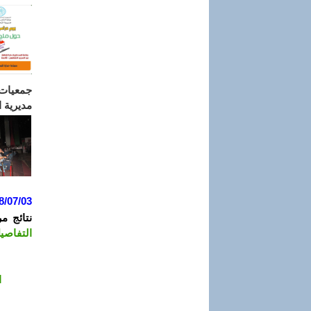
جمعيات 
مديرية 
8/07/03
نتائج م
التفاصي
ا