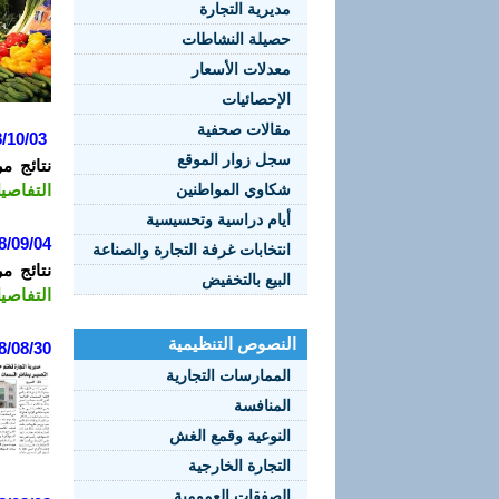
مديرية التجارة
حصيلة النشاطات
معدلات الأسعار
الإحصائيات
مقالات صحفية
/10/03
سجل زوار الموقع
نتائج م
شكاوي المواطنين
التفاصي
أيام دراسية وتحسيسية
8/09/04
انتخابات غرفة التجارة والصناعة
نتائج م
البيع بالتخفيض
التفاصي
النصوص التنظيمية
8/08/30
الممارسات التجارية
المنافسة
النوعية وقمع الغش
التجارة الخارجية
الصفقات العمومية