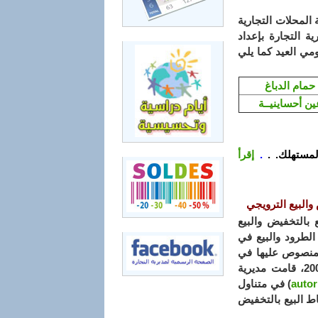
2 المتضمن تنظيم مداومة المحلات التجارية
، قامت مديرية التجارة بإعداد
ومي العيد كما يلي
حمام الدباغ
ين أحساينيــة
لمستهلك. .
.
إقرأ
البيع الترويجي
 بالتخفيض والبيع
الطرود والبيع في
المنصوص عليها في
المرسوم التنفيذي رقم 06- 215 المؤرّخ 18 جوان 2006، قامت مديرية
auto
) في متناول
اط البيع بالتخفيض