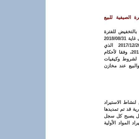
ة الصيفية للبيع
 بالتخفيض للفترة
الصيفية لسنة 2018 قد حدد من تاريخ 2018/07/15 الى غاية 2018/08/31
وهذا طبقا للقرار الولائي رقم 3313 المؤرخ في 2017/12/20 الذي
يتضمن تحديد تواريخ فترات البيع بالتخفيض لسنة 2018، وفقا لأحكام
ي رقم 215 المؤرخ في 2006/06/18 والمحدد لشروط وكيفيات
البيع عند مخازن
 لنشاط الاستيراد
ية قد تم تمديدها
 بعد انقضاء هذا الاجل يصبح كل سجل
 المواد الأولية