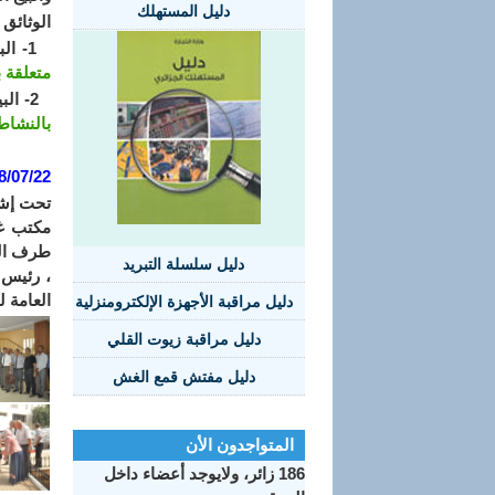
دليل المستهلك
الوثائق 
1- البيع بالتخفيض:
متعلقة 
2- البيع الترويجي:
بالنشاط
8/07/22
مكتب غر
طرف الم
دليل سلسلة التبريد
، رئيس 
العامة ل
دليل مراقبة الأجهزة الإلكترومنزلية
دليل مراقبة زيوت القلي
دليل مفتش قمع الغش
المتواجدون الأن
186 زائر، ولايوجد أعضاء داخل