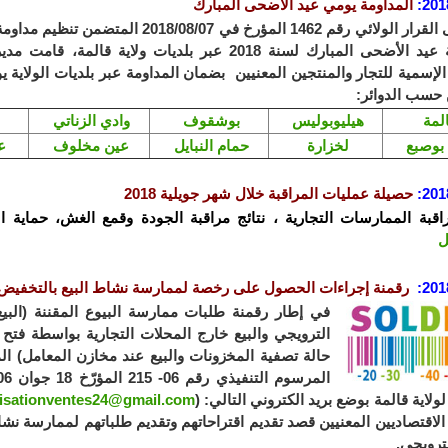
201
:
المداومة يومي عيد الأضحى المبارك
بمقتضى القرار الولائي رقم 1462 المؤرخ في 018/08/07
بمناسبة عيد الأضحى المبارك لسنة 2018 عبر بلديات ولاية قالمة
الإسمية للتجار والمنتجين المعنيين بضمان المداومة عبر بلديات الولاية ي
حسب الدوائر:
لمة
هيليوبوليس
بوشقوف
وادي الزناتي
 بوصبع
لخزارة
حمام النبايل
عين مخلوف
ع
201
:
حصيلة عمليات المراقبة خلال شهر جويلية 2018
راقبة الممارسات التجارية ، نتائج مراقبة الجودة وقمع الغش، حماية ا
ل
201
:
رقمنة إجراءات الحصول على رخصة لممارسة نشاط البيع بالتخفيض و
في إطار رقمنة طلبات ممارسة البيوع المقننة (البيع
الترويجي والبيع خارج المحلات التجارية بواسطة فتح 
حالة تصفية اﻟﻤﺨزونات والبيع عند مخازن المعامل) 
لولاية قالمة بوضع بريد الكتروني التالي: (
risationventes24@gmail.com
 الاقتصاديين المعنيين قصد تقديم اقتراحاتهم وتقديم طلباتهم لممارسة نش
لترويجي.