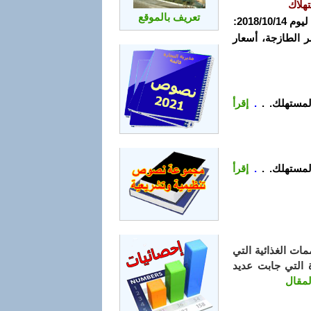
هلاك
تعريف بالموقع
2018/:
ضر الطازجة، أسعار
لمستهلك. .
.
إقرأ
لمستهلك. .
.
إقرأ
ات الغذائية التي
ة التي جابت عديد
لمقال