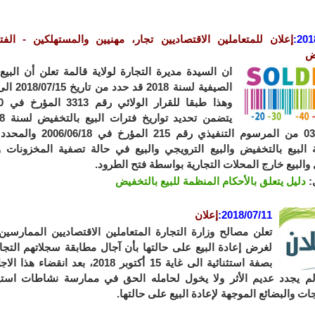
201
:
إعلان
للمتعاملين الاقتصاديين
تجار، مهنيين والمستهلكين
- الفتر
ض
ان السيدة مديرة التجارة لولاية قالمة تعلن أن البيع
المادة 03 من المرسوم التنفيذ
البيع بالتخفيض والبيع الترويجي والبيع في حالة تصفية المخزونات و
والبيع خارج المحلات التجارية بواسطة فتح الطرود.
:
دليل يتعلق بالأحكام المنظمة للبيع بالتخفيض
2018/07/11
:
إعلان
تعلن مصالح وزارة التجارة المتعاملين الاقتصاديين الممارسين
لغرض إعادة البيع على حالتها بأن آجال مطابقة سجلاتهم التجار
بصفة استثنائية الى غاية 15 أكتوبر 2018،
م يجدد عديم الأثر ولا يخول لحامله الحق في ممارسة نشاطات استيراد
ات والبضائع الموجهة لإعادة البيع على حالتها.