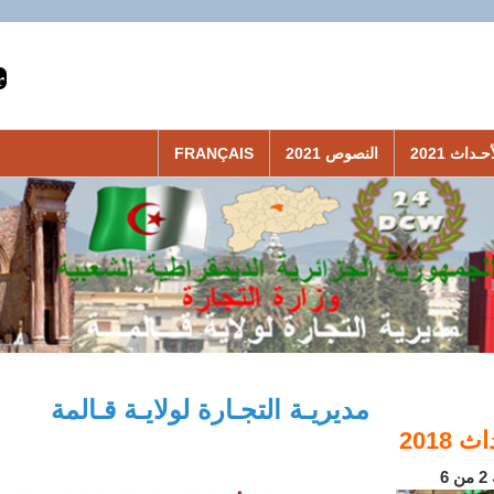
حـداث 2021
النصوص 2021
FRANÇAIS
مديريـة التجـارة لولايـة قـالمة
 2018
6