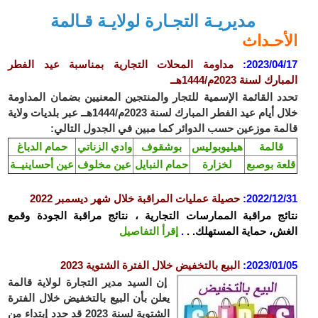
مديريـة التجـارة لولايـة قـالمة
الأحـداث
2023/04/17
:
مداومة المحلات التجارية بمناسبة عيد الفطر
المبارك لسنة 2023م/1444هــ
تحدد القائمة الإسمية للتجار والمنتجين المعنيين بضمان المداومة
خلال أيام عيد الفطر المبارك لسنة 2023م/1444هــ عبر بلديات ولاية
قالمة موزعين حسب الدوائر كما مبين في الجدول التالي:
قالمة
هيليوبوليس
بوشقوف
وادي الزناتي
حمام الدباغ
قلعة بوصبع
لخزارة
حمام النبايل
عين مخلوف
عين أحساينيــة
2022/12/31
:
حصيلة عمليات المراقبة خلال شهر ديسمبر 2022
نتائج مراقبة الممارسات التجارية ، نتائج مراقبة الجودة وقمع
الغش، حماية المستهلك. .
.
إقرأ التفاصيل
2023/01/05
:
البيع بالتخفيض خلال الفترة الشتوية 2023
إن السيد مدير التجارة لولاية قالمة
يعلن بأن البيع بالتخفيض خلال الفترة
الشتوية لسنة 2023 قد حدد إبتداء من