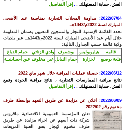
الغش، حماية المستهلك. .
.
إقرأ التفاصيل
2022/07/04
:
مداومة المحلات التجارية بمناسبة عيد الأضحى
المبارك لسنة 2022م/1443هــ
تحدد القائمة الإسمية للتجار والمنتجين المعنيين بضمان المداومة
خلال أيام عيد الأضحى المبارك لسنة 2022م/1443هــ عبر بلديات
ولاية قالمة حسب الجداول التالية:
قالمة
هيليوبوليس
بوشقوف
وادي الزناتي
حمام الدباغ
قلعة بوصبع
لخزارة
حمام النبايل
عين مخلوف
عين أحساينيــة
2022/06/12
:
حصيلة عمليات المراقبة خلال شهر ماي 2022
نتائج مراقبة الممارسات التجارية ، نتائج مراقبة الجودة وقمع
الغش، حماية المستهلك. .
.
إقرأ التفاصيل
2022/06/09
:
اعلان عن مزايدة عن طريق التعهد بواسطة ظرف
مختوم رقم 2022/02
تعلن المؤسسة العمومية الاقتصادية ماقروس
شركة ذات أسهم عن اجراء مزايدة عن طريق
ظرف مختوم لإيجار بحق العتبة المربعات