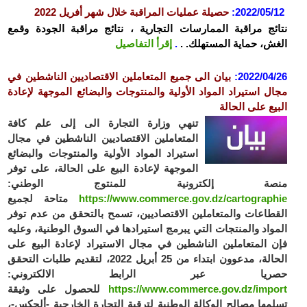
2022/05/12
:
حصيلة عمليات المراقبة خلال شهر أفريل 2022
نتائج مراقبة الممارسات التجارية ، نتائج مراقبة الجودة وقمع
الغش، حماية المستهلك. .
.
إقرأ التفاصيل
2022/04/26
:
بيان الى جميع المتعاملين الاقتصاديين الناشطين في
مجال استيراد المواد الأولية والمنتوجات والبضائع الموجهة لإعادة
البيع على الحالة
تنهي وزارة التجارة الى
إلى علم كافة
المتعاملين الاقتصاديين الناشطين في مجال
استيراد المواد الأولية والمنتوجات والبضائع
الموجهة لإعادة البيع على الحالة، على توفر
منصة إلكترونية للمنتوج الوطني:
https://www.commerce.gov.dz/cartographie
متاحة لجميع
القطاعات والمتعاملين الاقتصاديين، تسمح بالتحقق من عدم توفر
المواد والمنتجات التي يبرمج استيرادها في السوق الوطنية، وعليه
فإن المتعاملين الناشطين في مجال الاستيراد لإعادة البيع على
الحالة، مدعوون ابتداء من 25 أبريل 2022، لتقديم طلبات التحقق
حصريا عبر الرابط الالكتروني:
https://www.commerce.gov.dz/import
للحصول على وثيقة
تسلمها مصالح الوكالة الوطنية لترقية التجارة الخارجية -ألجكس-،