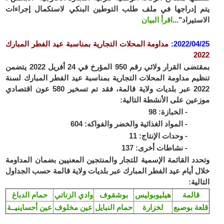
يتم إدراجها في ملف طلب التوطين البنكي لاستكمال إجراءات
الاستيراد"...
اقرأ البيان
2022/04/25
:
مداومة المحلات التجارية بمناسبة عيد الفطر المبارك
2022
بمقتضى القرار ولائي رقم 950 المؤرخ في 24 أفريل 2022 يتضمن
تنظيم مداومة المحلات التجارية بمناسبة عيد الفطر المبارك لسنة
2022 عبر بلديات ولاية قالمة، فقد تم تسخير 580 عون اقتصادي
موزعين على الأنشطة التالية:
- الخبازة: 98
- المواد الغذائية والخضر والفواكه: 604
- وحدات الإنتاج: 11
- نشاطات أخرى: 137
وتحدد القائمة الإسمية للتجار والمنتجين المعنيين بضمان المداومة
خلال أيام عيد الفطر المبارك عبر بلديات ولاية قالمة حسب الجداول
التالية:
قالمة
هيليوبوليس
بوشقوف
وادي الزناتي
حمام الدباغ
قلعة بوصبع
لخزارة
حمام النبايل
عين مخلوف
عين أحساينيــة