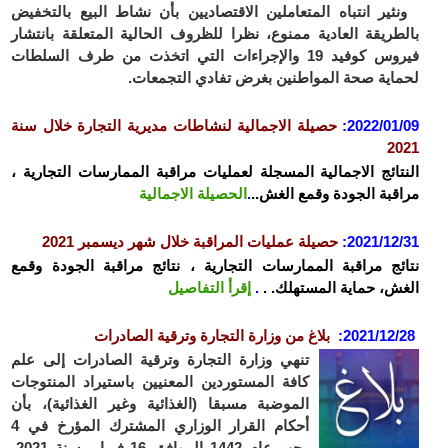
ونثير انتباه المتعاملين الاقتصاديين بأن نشاط البيع بالتخفيض
بالطريقة العادية ممنوع، نظرا للظروف الحالية المتعلقة بانتشار
فيروس كوفيد 19 والإجراءات التي اتخذت من طرف السلطات
لحماية صحة المواطنين بغرض تفادي التجمعات.
2022/01/09
:
حصيلة الاجمالية لنشاطات مديرية التجارة خلال سنة
2021
ا
لنتائج الاجمالية المسجلة لعمليات مراقبة الممارسات التجارية ،
مراقبة الجودة وقمع الغش
..
.
الحصيلة الاجمالية
2021/12/31
:
حصيلة عمليات المراقبة خلال شهر ديسمبر 2021
نتائج مراقبة الممارسات التجارية ، نتائج مراقبة الجودة وقمع
الغش، حماية المستهلك. .
.
إقرأ التفاصيل
2021/12/28
:
بلاغ من وزارة التجارة وترقية الصادرات
تنهي وزارة التجارة وترقية الصادرات إلى علم
كافة المستوردين المعنيين باستيراد المنتوجات
الموضبة مسبقا (الغذائية وغير الغذائية)، بأن
أحكام القرار الوزاري المشترك المؤرخ في 4
رجب عام 1442 الموافق 16 فبراير سنة 2021،