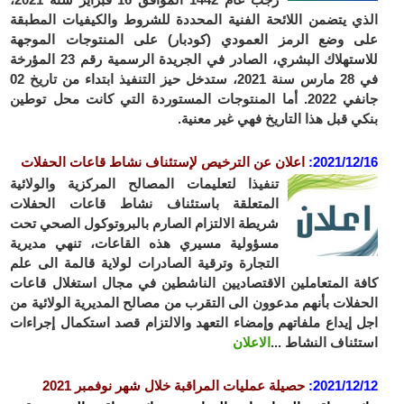
الذي يتضمن اللائحة الفنية المحددة للشروط والكيفيات المطبقة
على وضع الرمز العمودي (كودبار) على المنتوجات الموجهة
للاستهلاك البشري، الصادر في الجريدة الرسمية رقم 23 المؤرخة
في 28 مارس سنة 2021، ستدخل حيز التنفيذ ابتداء من تاريخ 02
جانفي 2022. أما المنتوجات المستوردة التي كانت محل توطين
بنكي قبل هذا التاريخ فهي غير معنية.
2021/12/16
:
ا
علان عن الترخيص لإستئناف نشاط قاعات الحفلات
تنفيذا لتعليمات المصالح المركزية والولائية
المتعلقة باستئناف نشاط قاعات الحفلات
شريطة الالتزام الصارم بالبروتوكول الصحي تحت
مسؤولية مسيري هذه القاعات، تنهي مديرية
التجارة وترقية الصادرات لولاية قالمة الى علم
كافة المتعاملين الاقتصاديين الناشطين في مجال استغلال قاعات
الحفلات بأنهم مدعوون الى التقرب من مصالح المديرية الولائية من
اجل إيداع ملفاتهم وإمضاء التعهد والالتزام قصد استكمال إجراءات
استئناف النشاط ...
الاعلان
2021/12/12
:
حصيلة عمليات المراقبة خلال شهر نوفمبر 2021