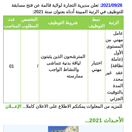
2021/09/26
:
تعلن مديرية التجارة لولاية قالمة عن فتح مسابقة
للتوظيف في الرتبة المبينة أدناه بعنوان سنة 2021:
نمط
التخصص
عدد
الرتبة
شروط التوظيف
التوظيف
المطلوب
المناصب
عامل
مهني من
المستوى
الأول
المترشحون الذين يثبتون
(عاملة
اختبار
لياقة بدنية تتماشى
نظافة)
/
01
مهني
والنشاط الواجب
عقد غير
ممارسته
محدد
المدة
بالتوقيت
الجزئي
للمزيد من المعلوات يمكنكم الاطلاع على الاعلان كاملا...
الإعـــلان
الأحـداث 2021...