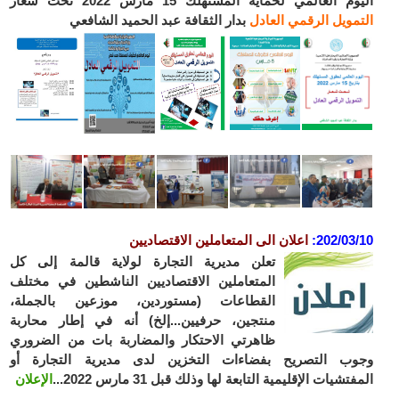
اليوم العالمي لحماية المستهلك 15 مارس 2022 تحت شعار
ا
لتمويل
ال
رقمي
العادل
بدار الثقافة عبد الحميد الشافعي
202/03/10
:
ا
علان الى المتعاملين الاقتصاديين
تعلن مديرية التجارة لولاية قالمة إلى كل
المتعاملين الاقتصاديين الناشطين في مختلف
القطاعات (مستوردين، موزعين بالجملة،
منتجين، حرفيين...إلخ) أنه في إطار محاربة
ظاهرتي الاحتكار والمضاربة بات من الضروري
وجوب التصريح بفضاءات التخزين لدى مديرية التجارة أو
المفتشيات الإقليمية التابعة لها وذلك قبل 31 مارس 2022...
الإعلان