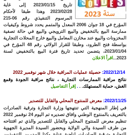
تاريخ 2023/01/15 إلى غاية
2023/02/28 وهذا طبقا لأحكام
المرسوم التنفيذي رقم 06-215
المؤرخ في 18 جوان 2006 المعدل والمتمم يحدد شروط وكيفيات
ممارسة البيع بالتخفيض والبيع الترويجي والبيع في حالة تصفية
المخزونات والبيع عند مخازن المعامل والبيع خارج المحلات التجارية
بواسطة فتح الطرود، وطبقا للقرار الولائي رقم 48 المؤرخ في
2023/01/04، يتضمن تحديد تاريخ فترة البيع بالتخفيض لسنة
2023...
اقرأ الاعلان
2022/12/14
:
حصيلة عمليات المراقبة خلال شهر نوفمبر 2022
نتائج مراقبة الممارسات التجارية ، نتائج مراقبة الجودة وقمع
الغش، حماية المستهلك. .
.
إقرأ التفاصيل
2022/11/25
:
معرض للمنتوج المحلي والقابل للتصدير
في إطار المنهجية التي تنتهجها وزارة التجارة وترقية الصادرات
بالتعريف بالمنتوج الوطني وافاق تصديره تم اليوم 24 نوفمبر 2022
تنظيم معرض للمنتوج المحلي والقابل للتصدير والذي تم افتتاحه
من طرف السيدة والي الولاية وبحضور السيدة المديرة الجهوية
للتجارة وترقية الصادرات لناحية عنابة وكذا المديرين التنفيذيين