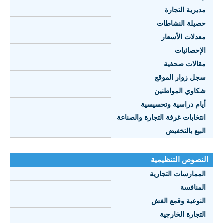
يرية التجارة
يلة النشاطات
نصوص 2021
دلات الأسعار
FRANÇAI
إحصائيات
الات صحفية
ل زوار الموقع
اوي المواطنين
ام دراسية وتحسيسية
تخابات غرفة التجارة والصناعة
بيع بالتخفيض
صوص التنظيمية
ممارسات التجارية
منافسة
نوعية وقمع الغش
تجارة الخارجية