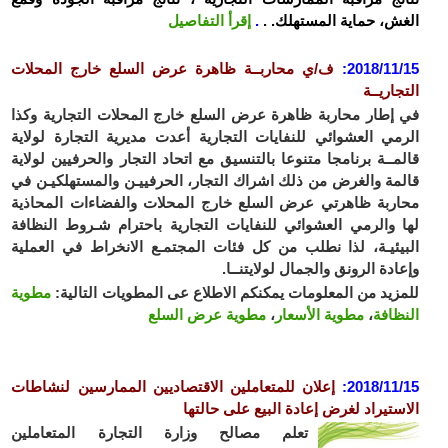
ش، حماية المستهلك. .
.
إقرأ التفاصيل
2018/11
:
ف/ي محاربــة ظاهرة عرض السلع خارج المحلات
جاريــة
إطار محاربة ظاهرة عرض السلع خارج المحلات التجارية وكذا
مي العشوائي للنفايات التجارية أعدت مديرية التجارة لولاية
مــة برنامجا متنوعا بالتنسيق مع اتحاد التجار والحرفيين لولاية
مة والغرض من ذلك اشراك التجار، الحرفييـن والمستهلكيـن في
ربة ظاهرتي عرض السلع خارج المحلات والفضاءات المحاذية
 والرمي العشوائي للنفايات التجارية باحترام شـروط النظافة
يئيـة، لذا نطلب من كل فئات المجتمـع الانخراط في العملية
ادة الرونق والجمال لولايتنــا.
زيد من المعلومات يمكنكم الاطلاع عى المطويات التالية:
مطوية
ظافة
،
مطوية الأسعار
،
مطوية عرض السلع
2018/11
:
إعلان للمتعاملين الاقتصاديين الممارسين لنشاطات
ستيراد لغرض إعادة البيع على حالتها
تعلم مصالح وزارة التجارة المتعاملين