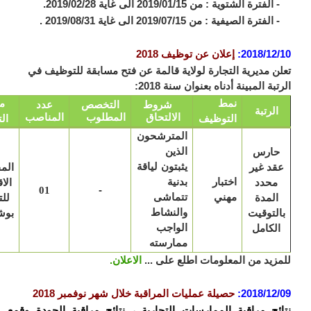
رة الشتوية : من 2019/01/15 الى غاية 2019/02/28.
رة الصيفية : من 2019/07/15 الى غاية 2019/08/31 .
2018/12
:
إعلان عن توظيف 2018
ن مديرية التجارة لولاية قالمة عن فتح مسابقة للتوظيف في
بة المبينة أدناه بعنوان سنة 2018:
نمط
مكان
شروط
التخصص
عدد
الرتبة
الالتحاق
المطلوب
المناصب
التوظيف
التعيين
المترشحون
ارس
الذين
قد غير
يثبتون لياقة
المفتشية
اختبار
محدد
بدنية
الاقليمية
-
01
مهني
المدة
تتماشى
للتجارة
لتوقيت
والنشاط
بوشقوف
لكامل
الواجب
ممارسته
زيد من المعلومات اطلع على ...
الاعلان.
2018/12
:
حصيلة عمليات المراقبة خلال شهر نوفمبر 2018
ئج مراقبة الممارسات التجارية ، نتائج مراقبة الجودة وقمع