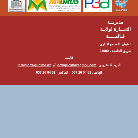
مديريــة
ــارة لولايـة
ـالمــــة
ن: المجمع الاداري
طريق الجامعة ، 24000
قالمة.
البريد الالكتروني:
dcwguelma@gmail.com
أو
info@dcwguelma.dz
الهاتف: 81 04 26 037 الفاكس: 82 04 26 037