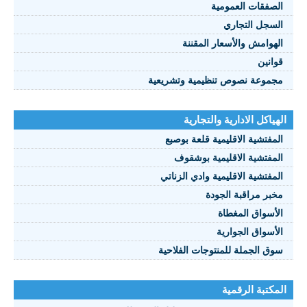
صفقات العمومية
سجل التجاري
هوامش والأسعار المقننة
انين
موعة نصوص تنظيمية وتشريعية
ياكل الادارية والتجارية
مفتشية الاقليمية قلعة بوصبع
مفتشية الاقليمية بوشقوف
مفتشية الاقليمية وادي الزناتي
بر مراقبة الجودة
أسواق المغطاة
أسواق الجوارية
ق الجملة للمنتوجات الفلاحية
كتبة الرقمية