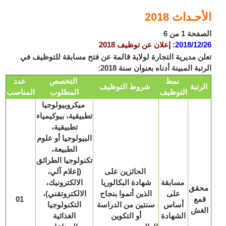
حـداث 2018
ة 1 من 6
2018/12
:
إعلان عن توظيف 2018
ن مديرية التجارة لولاية قالمة عن فتح مسابقة للتوظيف في
بة المبينة أدناه بعنوان سنة 2018:
نمط
التخصص
عدد
رتبة
شروط التوظيف
التوظيف
المطلوب
المناصب
ميكروبيولوجيا
تطبيقية، بيوكيمياء
تطبيقية،
البيولوجيا أو علوم
الطبيعة،
تكنولوجيا الطرائق
الحائزين على
(إعلام آلي،
مسابقة
شهادة البكالوريا
الالكترونيك،
قق
على
الذين أتموا بنجاح
الالكتروتقني)،
مع
01
أساس
سنتين من الدراسة
التكنولوجيا
غش
الشهادة
أو التكوين
الغذائية