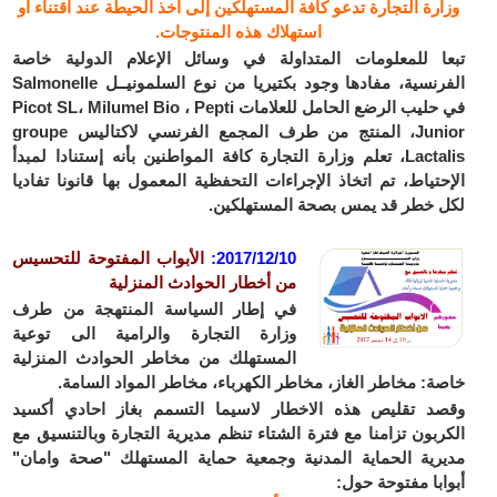
وزارة التجارة تدعو كافة المستهلكين إلى أخذ الحيطة عند اقتناء أو
استهلاك هذه المنتوجات.
تبعا للمعلومات المتداولة في وسائل الإعلام الدولية خاصة
الفرنسية، مفادها وجود بكتيريا من نوع السلمونيــل Salmonelle
في حليب الرضع الحامل للعلامات Picot SL، Milumel Bio ، Pepti
Junior، المنتج من طرف المجمع الفرنسي لاكتاليس groupe
Lactalis، تعلم وزارة التجارة كافة المواطنين بأنه إستنادا لمبدأ
الإحتياط، تم اتخاذ الإجراءات التحفظية المعمول بها قانونا تفاديا
لكل خطر قد يمس بصحة المستهلكين.
2017/12/10:
الأبواب المفتوحة للتحسيس
من أخطار الحوادث المنزلية
في إطار السياسة المنتهجة من طرف
وزارة التجارة والرامية الى توعية
المستهلك من مخاطر الحوادث المنزلية
خاصة: مخاطر الغاز، مخاطر الكهرباء، مخاطر المواد السامة.
وقصد تقليص هذه الاخطار لاسيما التسمم بغاز احادي أكسيد
الكربون تزامنا مع فترة الشتاء تنظم مديرية التجارة وبالتنسيق مع
مديرية الحماية المدنية وجمعية حماية المستهلك "صحة وامان"
أبوابا مفتوحة حول: