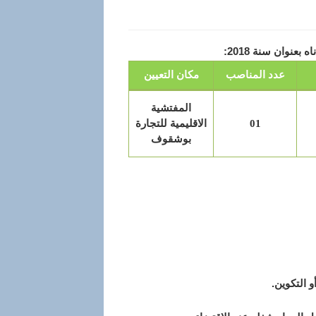
عدد المناصب
مكان التعيين
المفتشية
01
الاقليمية للتجارة
بوشقوف
 التكوين.