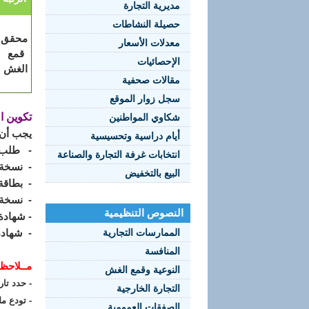
مديرية التجارة
حصيلة النشاطات
محقق
معدلات الأسعار
قمع
الإحصائيات
الغش
مقالات صحفية
سجل زوار الموقع
تكوين ا
شكاوي المواطنين
يجب أن 
أيام دراسية وتحسيسية
-
طلب 
انتخابات غرفة التجارة والصناعة
-
نسخة 
البيع بالتخفيض
-
بطاقة
-
نسخة 
النصوص التنظيمية
- شهادة 
الممارسات التجارية
- شهادة
المنافسة
مــلاحظ
النوعية وقمع الغش
- حدد تا
التجارة الخارجية
- تودع م
الصفقات العمومية