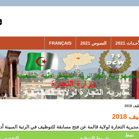
حـداث 2021
النصوص 2021
FRANÇAIS
ف 2018
 2018
نمط
شروط التوظيف
التخصص ا