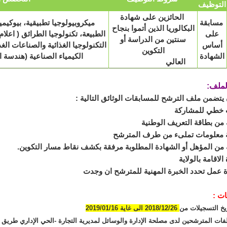
التوظيف
الحائزين على شهادة
مسابقة
ميكروبيولوجيا تطبيقية، بيوكيميا
البكالوريا الذين أتموا بنجاح
على
الطبيعة، تكنولوجيا الطرائق ( اعلام 
سنتين من الدراسة أو
أساس
التكنولوجيا الغذائية والصناعات الغذا
التكوين
الشهادة
الكيمياء الصناعية (هندسة ا
العالي
لملف:
يتضمن ملف الترشح للمسابقات الوثائق التالية :
خطي للمشاركة
من بطاقة التعريف الوطنية
 معلومات تملىء من طرف المترشح
من المؤهل أو الشهادة المطلوبة مرفقة بكشف نقاط مسار التكوين.
الاقامة بالولاية
 عمل تحدد الخبرة المهنية للمترشح ان وجدت
ات :
ريخ التسجيلات من
2018/12/26 الى غاية 2019/01/16
لفات المترشحين لدى مصلحة الإدارة والوسائل لمديرية التجارة -الحي الإداري طريق ا