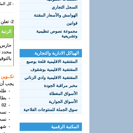
- كل المل
السجل التجاري
الهوامش والأسعار المقننة
2- تعلن مديرية التجارة لولاية قالمة عن فتح مسابقة للتوظيف في الرتبة المبينة أدناه بعنوان سنة 2018:
قوانين
مجموعة نصوص تنظيمية
الرتبة
وتشريعية
حارس 
محدد ا
الهياكل الادارية والتجارية
بالتوق
المفتشية الاقليمية قلعة بوصبع
المفتشية الاقليمية بوشقوف
تكــوين 
المفتشية الاقليمية وادي الزناتي
يجب أن 
مخبر مراقبة الجودة
- طلب 
الأسواق المغطاة
- بطاق
الأسواق الجوارية
- 02 صور شمسية
سوق الجملة للمنتوجات الفلاحية
- نسخة 
- نسخة 
- شهادة
المكتبة الرقمية