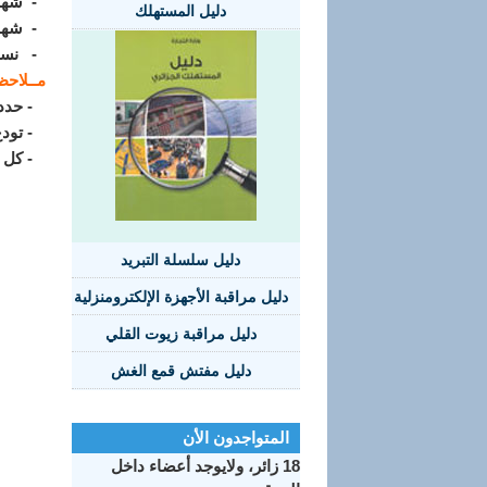
- شهادة
دليل المستهلك
- شهادة ال
- نسخة 
مــلاحظ
- حدد تاريخ التسجيلات بـ 20 
- تودع 
- كل ال
دليل سلسلة التبريد
دليل مراقبة الأجهزة الإلكترومنزلية
دليل مراقبة زيوت القلي
دليل مفتش قمع الغش
المتواجدون الأن
18 زائر، ولايوجد أعضاء داخل