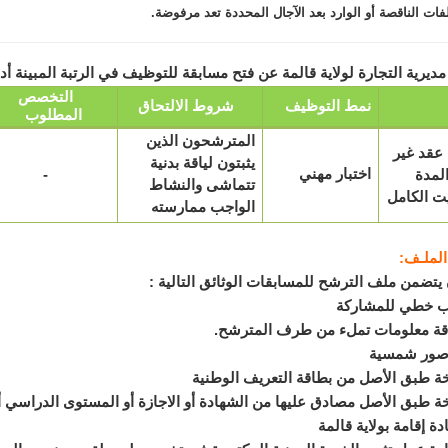
فات الناقصة أو الوارد بعد الآجال المحددة تعد مرفوضة.
التخصص
نمط التوظيف
شروط الالتحاق
المطلوب
المترشحون الذين
عقد غير
يثبتون لياقة بدنية
اختبار مهني
لمدة
-
تتماشى والنشاط
يت الكامل
الواجب ممارسته
الملـف:
يتضمن ملف الترشح للمسابقات الوثائق التالية :
خطي للمشاركة
ة معلومات تملء من طرف المترشح.
طبق الأصل من بطاقة التعريف الوطنية
طبق الأصل مصادق عليها من الشهادة أو الاجازة أو المستوى الدراسي أو
 إقامة بولاية قالمة