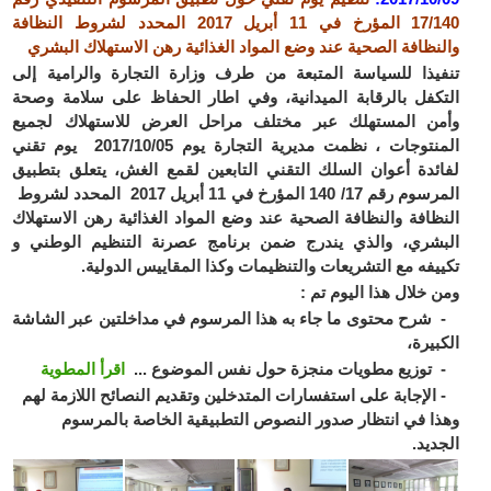
17/140 المؤرخ في 11 أبريل 2017 المحدد لشروط النظافة
والنظافة الصحية عند وضع المواد الغذائية رهن الاستهلاك البشري
تنفيذا للسياسة المتبعة من طرف وزارة التجارة والرامية إلى
التكفل بالرقابة الميدانية، وفي اطار الحفاظ على سلامة وصحة
وأمن المستهلك عبر مختلف مراحل العرض للاستهلاك لجميع
المنتوجات ، نظمت مديرية التجارة يوم 2017/10/05 يوم تقني
لفائدة أعوان السلك التقني التابعين لقمع الغش، يتعلق بتطبيق
المرسوم رقم 17/ 140 المؤرخ في 11 أبريل 2017 المحدد لشروط
النظافة والنظافة الصحية عند وضع المواد الغذائية رهن الاستهلاك
البشري، والذي يندرج ضمن برنامج عصرنة التنظيم الوطني و
تكييفه مع التشريعات والتنظيمات وكذا المقاييس الدولية.
ومن خلال هذا اليوم تم :
- شرح محتوى ما جاء به هذا المرسوم في مداخلتين عبر الشاشة
الكبيرة،
- توزيع مطويات منجزة حول نفس الموضوع ...
اقرأ المطوية
- الإجابة على استفسارات المتدخلين وتقديم النصائح اللازمة لهم
وهذا في انتظار صدور النصوص التطبيقية الخاصة بالمرسوم
الجديد.