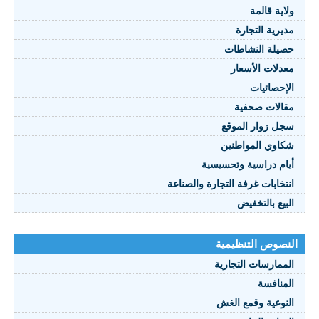
ولاية قالمة
مديرية التجارة
النصوص 2021
حصيلة النشاطات
معدلات الأسعار
FRANÇAIS
الإحصائيات
مقالات صحفية
سجل زوار الموقع
شكاوي المواطنين
أيام دراسية وتحسيسية
انتخابات غرفة التجارة والصناعة
البيع بالتخفيض
النصوص التنظيمية
الممارسات التجارية
المنافسة
النوعية وقمع الغش