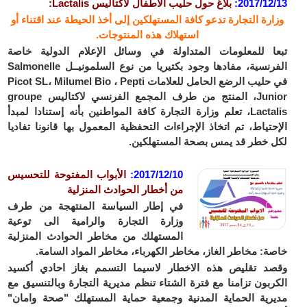
2017/12/13
:
بلاغ حول
حليب الأطفال لاكتاليس Lactalis:
وزارة التجارة تدعو كافة المستهلكين إلى أخذ الحيطة عند اقتناء أو
استهلاك هذه المنتوجات.
تبعا للمعلومات المتداولة في وسائل الإعلام الدولية خاصة
الفرنسية، مفادها وجود بكتيريا من نوع السلمونيــل Salmonelle
في حليب الرضع الحامل للعلامات Picot SL، Milumel Bio ، Pepti
Junior، المنتج من طرف المجمع الفرنسي لاكتاليس groupe
Lactalis، تعلم وزارة التجارة كافة المواطنين بأنه إستنادا لمبدأ
الإحتياط، تم اتخاذ الإجراءات التحفظية المعمول بها قانونا تفاديا
لكل خطر قد يمس بصحة المستهلكين.
2017/12/10:
الأبواب المفتوحة للتحسيس
من أخطار الحوادث المنزلية
في إطار السياسة المنتهجة من طرف
وزارة التجارة والرامية الى توعية
المستهلك من مخاطر الحوادث المنزلية
خاصة: مخاطر الغاز، مخاطر الكهرباء، مخاطر المواد السامة.
وقصد تقليص هذه الاخطار لاسيما التسمم بغاز احادي أكسيد
الكربون تزامنا مع فترة الشتاء تنظم مديرية التجارة وبالتنسيق مع
مديرية الحماية المدنية وجمعية حماية المستهلك "صحة وامان"