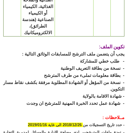
الغذائية، الكيمياء
أو الكيمياء
الصناعية (هندسة
الطرائق)،
الالكتروميكانيك
ين الملف:
 أن يتضمن ملف الترشح للمسابقات الوثائق التالية :
طلب خطي للمشاركة
سخة من بطاقة التعريف الوطنية
طاقة معلومات تملىء من طرف المترشح
سخة من المؤهل أو الشهادة المطلوبة مرفقة بكشف نقاط مسار
كوين.
هادة الاقامة بالولاية
هادة عمل تحدد الخبرة المهنية للمترشح ان وجدت
لاحظات :
دد تاريخ التسجيلات من
2018/12/26 الى غاية 2019/01/16
ودع ملفات المترشحين لدى مصلحة الإدارة والوسائل لمديرية التجارة