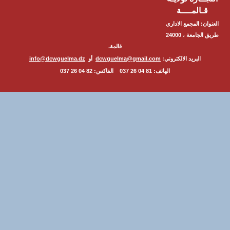
ـالمــــة
ن: المجمع الاداري
طريق الجامعة ، 24000
قالمة.
البريد الالكتروني:
dcwguelma@gmail.com
أو
info@dcwguelma.dz
الهاتف: 81 04 26 037 الفاكس: 82 04 26 037