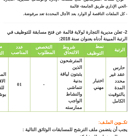
حي الإداري طريق الجامعة- قالمة
ل الملفات الناقصة أو الوارد بعد الآجال المحددة تعد مرفوضة.
 تعلن مديرية التجارة لولاية قالمة عن فتح مسابقة للتوظيف في
بة المبينة أدناه بعنوان سنة 2018:
نمط
مكان
شروط
التخصص
عدد
رتبة
الالتحاق
المطلوب
المناصب
التوظيف
التعيين
المترشحون
ارس
الذين
د غير
يثبتون لياقة
المفتشية
اختبار
حدد
بدنية
الاقليمية
-
01
مهني
مدة
تتماشى
للتجارة
لتوقيت
والنشاط
بوشقوف
كامل
الواجب
ممارسته
ـوين الملـف:
 أن يتضمن ملف الترشح للمسابقات الوثائق التالية :