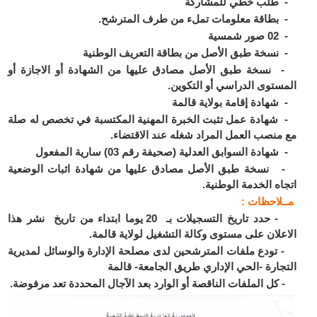
طلب خطي للمشاركة
طاقة معلومات تملء من طرف المترشح.
مسية
سخة طبق الأصل من بطاقة التعريف الوطنية
سخة طبق الأصل مصادق عليها من الشهادة أو الاجازة أو
ستوى الدراسي أو التكوين.
هادة إقامة بولاية قالمة
هادة عمل تثبت الخبرة المهنية المكتسبة في تخصص له صلة
منصب العمل المراد شغله عند الاقتضاء.
ادة السوابق العدلية (صحيفة رقم 03) سارية المفعول
سخة طبق الأصل مصادق عليها من شهادة اثبات الوضعية
اه الخدمة الوطنية.
ـلاحظات :
- حدد تاريخ التسجيلات بـ 20 يوما ابتداء من تاريخ نشر هذا
علان على مستوى وكالة التشغيل لولاية قالمة.
ودع ملفات المترشحين لدى مصلحة الإدارة والوسائل لمديرية
جارة -الحي الإداري طريق الجامعة- قالمة
ل الملفات الناقصة أو الوارد بعد الآجال المحددة تعد مرفوضة.