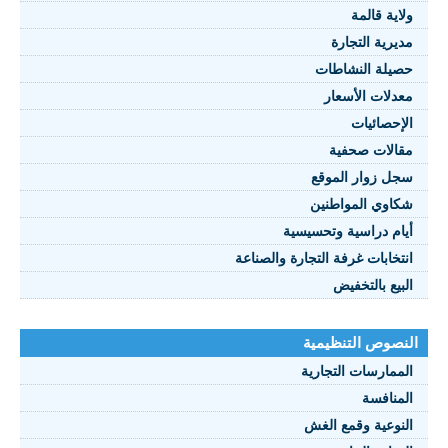
اية قالمة
يرية التجارة
نصوص 2021
يلة النشاطات
دلات الأسعار
FRANÇAI
إحصائيات
الات صحفية
ل زوار الموقع
اوي المواطنين
ام دراسية وتحسيسية
تخابات غرفة التجارة والصناعة
بيع بالتخفيض
صوص التنظيمية
ممارسات التجارية
منافسة
نوعية وقمع الغش