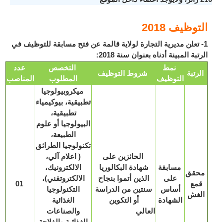
وظيف 2018
 تعلن مديرية التجارة لولاية قالمة عن فتح مسابقة للتوظيف في
بة المبينة أدناه بعنوان سنة 2018:
نمط
التخصص
عدد
رتبة
شروط التوظيف
التوظيف
المطلوب
المناصب
ميكروبيولوجيا
تطبيقية، بيوكيمياء
تطبيقية،
البيولوجيا أو علوم
الطبيعة،
تكنولوجيا الطرائق
الحائزين على
( اعلام آلي،
مسابقة
شهادة البكالوريا
الالكترونيك،
قق
على
الذين أتموا بنجاح
الالكتروتقني)،
مع
01
أساس
سنتين من الدراسة
التكنولوجيا
غش
الشهادة
أو التكوين
الغذائية
العالي
والصناعات
الغذائية والفلاحة