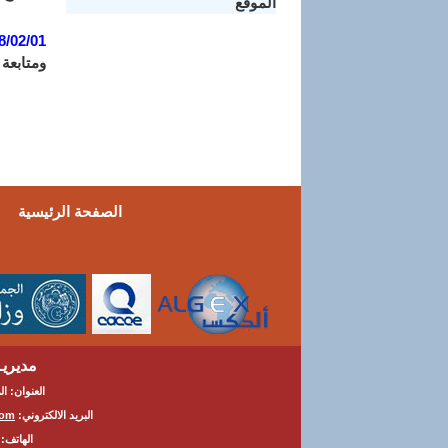
الموقع
8/02/01:
ومتابعة ا
الصفحة الرئيسية
مديريــ
العنوان: المج
البريد الالكتروني:
com
الهاتف: 81 04 26 037 الفاكس: 82 04 26 7