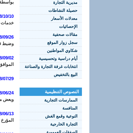
بواسطة 
مديرية التجارة
حصيلة النشاطات
8/10/10
معدلات الأسعار
خدمات ا
الإحصائيات
مقالات صحفية
8/09/26
سجل زوار الموقع
وضبط قا
شكاوي المواطنين
8/09/02
أيام دراسية وتحسيسية
الموافق 2 نوفمبر سنة 2017 الذي يحدد مدة صلاحية مستخرج السجل التجاري الممنوح لممارس
انتخابات غرفة التجارة والصناعة
البيع بالتخفيض
8/07/29
النصوص التنظيمية
8/06/24
وبعض من
الممارسات التجارية
المنافسة
8/06/13
النوعية وقمع الغش
المؤرخ في 29 صفر عام 1430 الموافق 25 فبراير سنة 2009 والمت
التجارة الخارجية
الصفقات العمومية