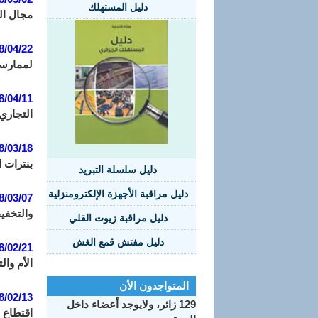
دليل المستهلك
مجال الو
8/04/22:
لممارسة
8/04/11:
التجاري
8/03/18:
بنترات 
دليل سلسلة التبريد
دليل مراقبة الأجهزة الإلكترومنزلية
8/03/07:
والتخفيف
دليل مراقبة زيوت القلي
دليل مفتش قمع الغش
8/02/21:
الأم وا
المتواجدون الأن
8/02/13:
129 زائر، ولايوجد أعضاء داخل
اقتطاع 