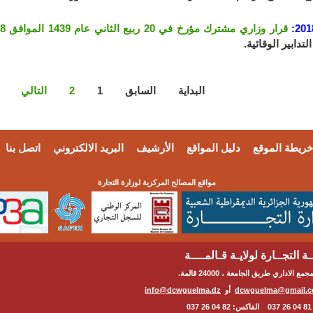
201
قرار وزاري مشترك مؤرخ في 20 ربيع الثاني عام 1439 الموافق 8 يناير سنة 2018
لتدابير الوقائية.
البداية
السابق
1
2
التالي
خريطة الموقع
دليل المواقع
الأرشيف
البريد الالكتروني
اتصل بنا
مواقع المصالح المركزية لوزارة التجارة
ة التجــارة لولايـة قـالمــــة
مع الاداري طريق الجامعة ، 24000 قالمة.
dcwguelma@gmail.
أو
info@dcwguelma.dz
03