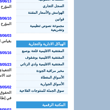
8/06/13
السجل التجاري
المؤرخ في 27 جمادى الثانية عام 1425 الموافق 14 غشت سنة 2004 والمت
الهوامش والأسعار المقننة
8/06/10:
قوانين
المؤرخ في 18 صفر عام 1386 الموافق 8 يونيو سنة 1966 والمت
مجموعة نصوص تنظيمية
وتشريعية
8/06/03:
بقياس ال
الهياكل الادارية والتجارية
المفتشية الاقليمية قلعة بوصبع
8/05/16:
المفتشية الاقليمية بوشقوف
المفتشية الاقليمية وادي الزناتي
8/05/23:
مخبر مراقبة الجودة
عند الاس
الأسواق المغطاة
الأسواق الجوارية
8/05/02:
سوق الجملة للمنتوجات الفلاحية
الحقوق 
في إطار 
المكتبة الرقمية
8/05/02: