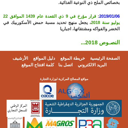
بخصائص الملح ذي النوعية الغذائية.
2019/01/06
:
قرار مؤرخ في 9 ذي القعدة عام 1439 الموافق 22
يوليو سنة 2018
، يجعل منهج تحديد مسبة حمض الأسكوربيك في
الخضر والفواكه ومشتقاتها، اجباريا
النصـوص 2018...
الصفحة الرئيسية
خريطة الموقع
دليل المواقع
الأرشيف
البريد الالكتروني
اتصل بنا
كلمة افتتاح الموقع
مواقع المصالح المركزية لوزارة التجارة