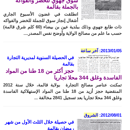
سوق جهوي للخضر والفواكه
بالجملة بقالمة
انطلقت في غضون الأسبوع الجاري
أشغال إنجاز سوق للجملة للخضر والفواكه
ذات طابع جهوي وذلك ببلدية عين بن بيضاء (60 كلم شرق قالمة)
حسب ما علم من مصالح الولاية وأوضح نفس المصدر....
2013/01/05:
آخر ساعة
ف
ي الحصيلة السنوية لمديرية التجارة
بقالمة
حجز أكثر من 18 طنا من المواد
الفاسدة وغلق 344 محلا تجاريا
تمكنت عناصر مصالح التجارة بولاية قالمة، خلال سنة 2012
المنقضية حجز أزيد من 18 طنا من المواد الإستهلاكية الفاسدة
وغلق 344 محلا تجاريا بعد تسجيل 2841 مخالفة ...
2012/08/01:
الشروق
في حصيلة خلال الثلث الأول من شهر
رمضان بقالمة