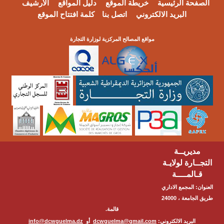
الصفحة الرئيسية
خريطة الموقع
دليل المواقع
الأرشيف
البريد الالكتروني
اتصل بنا
كلمة افتتاح الموقع
مواقع المصالح المركزية لوزارة التجارة
مديريــة
التجــارة لولايـة
قـالمــــة
العنوان: المجمع الاداري
طريق الجامعة ، 24000
قالمة.
البريد الالكتروني:
dcwguelma@gmail.com
أو
info@dcwguelma.dz