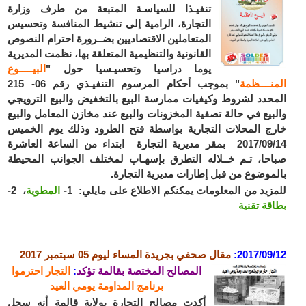
تنفيـذا للسياسـة المتبعة من طرف وزارة
التجارة، الرامية إلى تنشيط المنافسة وتحسيس
المتعاملين الاقتصاديين بضــرورة احترام النصوص
القانونية والتنظيمية المتعلقة بها، نظمت المديرية
يوما دراسيا وتحسيـسيا حول "
البيـــــوع
المنــــظمة
" بموجب أحكام المرسوم التنفيـذي رقم 06- 215
المحدد لشروط وكيفيات ممارسة البيع بالتخفيض والبيع الترويجي
والبيع في حالة تصفية المخزونات والبيع عند مخازن المعامل والبيع
خارج المحلات التجارية بواسطة فتح الطرود وذلك يوم الخميس
2017/09/14 بمقر مديرية التجارة ابتداء من الساعة العاشرة
صباحا، تـم خــلاله التطرق بإسهـاب لمختلف الجوانب المحيطة
بالموضوع من قبل إطارات مديرية التجارة.
للمزيد من المعلومات يمكنكم الاطلاع على مايلي: 1-
المطوية
، 2-
بطاقة تقنية
2017/09/12:
مقال صحفي ب
جريدة المساء ليوم 05 سبتمبر
2017
المصالح المختصة بقالمة تؤكد
:
التجار احترموا
برنامج المداومة يومي العيد
أكدت مصالح التجارة بولاية قالمة أنه سجل