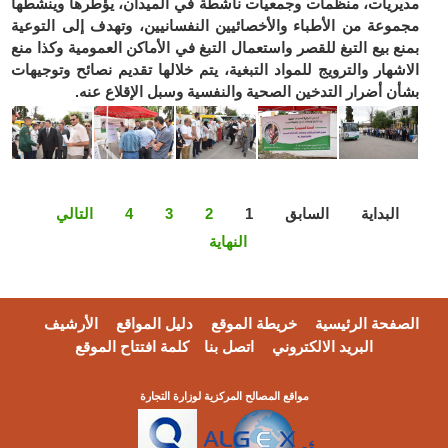
مديريات، منظمات وجمعيات ناشطة في الميدان، يؤطرها وينشطها
مجموعة من الأطباء والأخصائيين النفسانيين، وتهدف إلى التوعية
بمنع بيع التبغ للقصر واستعمال التبغ في الأماكن العمومية وكذا منع
الاشهار والترويج للمواد التبغية، يتم خلالها تقديم نصائح وتوجيهات
بشأن أضرار التدخين الصحية والنفسية وسبل الإقلاع عنه.
البداية
السابق
1
2
3
4
التالي
النهاية
الصفحة الرئيسية
خريطة الموقع
دليل المواقع
الأرشيف
البريد الالكتروني
اتصل بنا
كلمة افتتاح الموقع
مواقع المصالح المركزية لوزارة التجارة