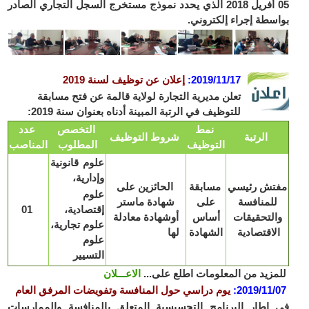
05 أفريل 2018 الذي يحدد نموذج مستخرج السجل التجاري الصادر
بواسطة إجراء إلكتروني.
2019/11/17
:
إعلان عن توظيف لسنة 2019
تعلن مديرية التجارة لولاية قالمة عن فتح مسابقة
للتوظيف في الرتبة المبينة أدناه بعنوان سنة 2019:
نمط
التخصص
عدد
الرتبة
شروط التوظيف
التوظيف
المطلوب
المناصب
علوم قانونية
وإدارية،
مفتش رئيسي
مسابقة
الحائزين على
علوم
للمنافسة
على
شهادة ماستر
إقتصادية،
01
والتحقيقات
أساس
أوشهادة معادلة
علوم تجارية،
الاقتصادية
الشهادة
لها
علوم
التسيير
للمزيد من المعلومات اطلع على...
الاعـــلان
2019/11/07
:
يوم دراسي حول المنافسة وتفويضات المرفق العام
في إطار البرنامج التحسيسية المتعلق بالمنافسة والممارسات