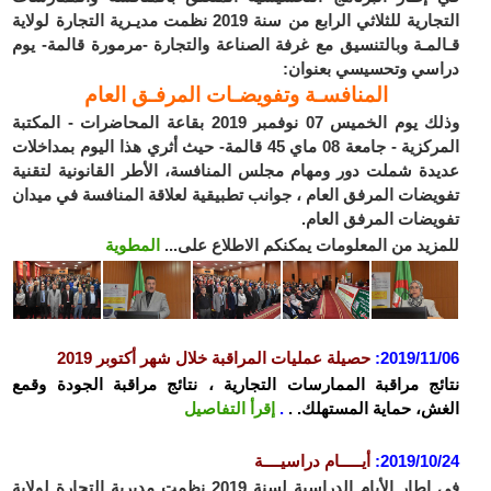
التجارية للثلاثي الرابع من سنة 2019 نظمت مديـرية التجارة لولاية
قـالمـة وبالتنسيق مع غرفة الصناعة والتجارة -مرمورة قالمة- يوم
دراسي وتحسيسي بعنوان:
المنافسـة وتفويضـات المرفـق العام
وذلك يوم الخميس 07 نوفمبر 2019 بقاعة المحاضرات - المكتبة
المركزية - جامعة 08 ماي 45 قالمة- حيث أثري هذا اليوم بمداخلات
عديدة شملت دور ومهام مجلس المنافسة، الأطر القانونية لتقنية
تفويضات المرفق العام ، جوانب تطبيقية لعلاقة المنافسة في ميدان
تفويضات المرفق العام.
للمزيد من المعلومات يمكنكم الاطلاع على...
المطوية
2019/11/06
:
حصيلة عمليات المراقبة خلال شهر أكتوبر 2019
نتائج مراقبة الممارسات التجارية ، نتائج مراقبة الجودة وقمع
الغش، حماية المستهلك. .
.
إقرأ التفاصيل
2019/10/24
:
أيـــــام دراسيــــة
في اطار الأيام الدراسية لسنة 2019 نظمت مديرية التجارة لولاية