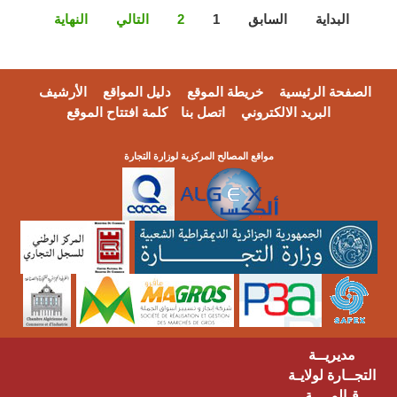
البداية
السابق
1
2
التالي
النهاية
الصفحة الرئيسية
خريطة الموقع
دليل المواقع
الأرشيف
البريد الالكتروني
اتصل بنا
كلمة افتتاح الموقع
مواقع المصالح المركزية لوزارة التجارة
مديريــة
التجــارة لولايـة
قـالمــــة