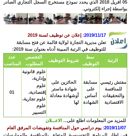
05 أفريل 2018 الذي يحدد نموذج مستخرج السجل التجاري الصادر
بواسطة إجراء إلكتروني.
2019/11/17
:
إعلان عن توظيف لسنة 2019
تعلن مديرية التجارة لولاية قالمة عن فتح مسابقة
للتوظيف في الرتبة المبينة أدناه بعنوان سنة 2019:
نمط
التخصص
عدد
الرتبة
شروط التوظيف
التوظيف
المطلوب
المناصب
علوم قانونية
وإدارية،
مفتش رئيسي
مسابقة
الحائزين على
علوم
للمنافسة
على
شهادة ماستر
إقتصادية،
01
والتحقيقات
أساس
أوشهادة معادلة
علوم تجارية،
الاقتصادية
الشهادة
لها
علوم
التسيير
للمزيد من المعلومات اطلع على...
الاعـــلان
2019/11/07
:
يوم دراسي حول المنافسة وتفويضات المرفق العام
في إطار البرنامج التحسيسية المتعلق بالمنافسة والممارسات