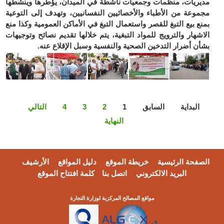
مديريات، منظمات وجمعيات ناشطة في الميدان، يؤطرها وينشطها
مجموعة من الأطباء والأخصائيين النفسانيين، وتهدف إلى التوعية
بمنع بيع التبغ للقصر واستعمال التبغ في الأماكن العمومية وكذا منع
الاشهار والترويج للمواد التبغية، يتم خلالها تقديم نصائح وتوجيهات
بشأن أضرار التدخين الصحية والنفسية وسبل الإقلاع عنه.
البداية
السابق
1
2
3
4
التالي
النهاية
الصفحة الرئيسية
خريطة الموقع
دليل المواقع
الأرشيف
البريد الالكتروني
اتصل بنا
كلمة افتتاح الموقع
مواقع المصالح المركزية لوزارة التجارة