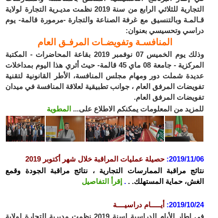
التجارية للثلاثي الرابع من سنة 2019 نظمت مديـرية التجارة لولاية
قـالمـة وبالتنسيق مع غرفة الصناعة والتجارة -مرمورة قالمة- يوم
دراسي وتحسيسي بعنوان:
المنافسـة وتفويضـات المرفـق العام
وذلك يوم الخميس 07 نوفمبر 2019 بقاعة المحاضرات - المكتبة
المركزية - جامعة 08 ماي 45 قالمة- حيث أثري هذا اليوم بمداخلات
عديدة شملت دور ومهام مجلس المنافسة، الأطر القانونية لتقنية
تفويضات المرفق العام ، جوانب تطبيقية لعلاقة المنافسة في ميدان
تفويضات المرفق العام.
للمزيد من المعلومات يمكنكم الاطلاع على...
المطوية
2019/11/06
:
حصيلة عمليات المراقبة خلال شهر أكتوبر 2019
نتائج مراقبة الممارسات التجارية ، نتائج مراقبة الجودة وقمع
الغش، حماية المستهلك. .
.
إقرأ التفاصيل
2019/10/24
:
أيـــــام دراسيــــة
في اطار الأيام الدراسية لسنة 2019 نظمت مديرية التجارة لولاية