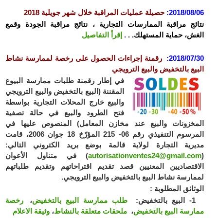
2018/08/06
:
حصيلة عمليات المراقبة خلال شهر جويلية 2018
نتائج مراقبة الممارسات التجارية ، نتائج مراقبة الجودة وقمع
الغش، حماية المستهلك. .
.
إقرأ التفاصيل
2018/07/30
:
رقمنة إجراءات الحصول على رخصة لممارسة نشاط
البيع بالتخفيض والبيع الترويجي
في إطار رقمنة طلبات ممارسة البيوع
المقننة (البيع بالتخفيض والبيع الترويجي
والبيع خارج المحلات التجارية بواسطة
فتح الطرود والبيع في حالة تصفية
اﻟﻤﺨزونات والبيع عند مخازن المعامل) المنصوص عليها في
المرسوم التنفيذي رقم 06- 215 المؤرّخ 18 جوان 2006، قامت
مديرية التجارة لولاية قالمة بوضع بريد الكتروني التالي:
(
autorisationventes24@gmail.com
) في متناول الأعوان
الاقتصاديين المعنيين قصد تقديم اقتراحاتهم وتقديم طلباتهم
لممارسة نشاط البيع بالتخفيض والبيع الترويجي.
الوثائق المطلوبة :
1- البيع بالتخفيض:
طلب ممارسة البيع بالتخفيض
،
رخصة
ممارسة البيع بالتخفيض
،
ملحقات متعلقة بالنشاط
،
وثيقة الاعلام