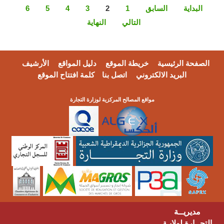
البداية
السابق
1
2
3
4
5
6
التالي
النهاية
الصفحة الرئيسية
خريطة الموقع
دليل المواقع
الأرشيف
البريد الالكتروني
اتصل بنا
كلمة افتتاح الموقع
مواقع المصالح المركزية لوزارة التجارة
مديريــة
التجــارة لولايـة