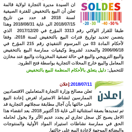
ان السيدة مديرة التجارة لولاية قالمة
تعلن أن البيع بالتخفيض للفترة الصيفية
لسنة 2018 قد حدد من تاريخ
2018/07/15 الى غاية 2018/08/31 وهذا
طبقا للقرار الولائي رقم 3313 المؤرخ في 2017/12/20 الذي
يتضمن تحديد تواريخ فترات البيع بالتخفيض لسنة 2018، وفقا
لأحكام المادة 03 من المرسوم التنفيذي رقم 215 المؤرخ في
2006/06/18 والمحدد لشروط وكيفيات ممارسة البيع بالتخفيض
والبيع الترويجي والبيع في حالة تصفية المخزونات والبيع عند مخازن
المعامل والبيع خارج المحلات التجارية بواسطة فتح الطرود.
للتحميل:
دليل يتعلق بالأحكام المنظمة للبيع بالتخفيض
2018/07/11
:
إعلان
تعلن مصالح وزارة التجارة المتعاملين الاقتصاديين
الممارسين لنشاط الاستيراد لغرض إعادة البيع
على حالتها بأن آجال مطابقة سجلاتهم التجارية قد
تم تمديدها بصفة استثنائية الى غاية 15 أكتوبر 2018، بعد انقضاء هذا
الاجل يصبح كل سجل تجاري لم يجدد عديم الأثر ولا يخول لحامله
الحق في ممارسة نشاطات استيراد المواد الأولية والمنتوجات
والبضائع الموجهة لإعادة البيع على حالتها.