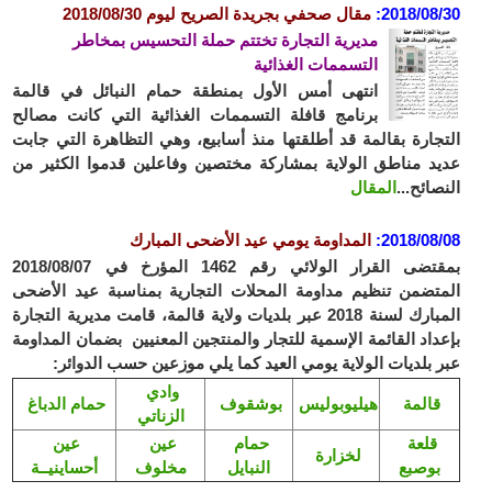
2018/08/30
:
مقال صحفي بجريدة الصريح ليوم 2018/08/30
مديرية التجارة تختتم حملة التحسيس بمخاطر
التسممات الغذائية
انتهى أمس الأول بمنطقة حمام النبائل في قالمة
برنامج قافلة التسممات الغذائية التي كانت مصالح
التجارة بقالمة قد أطلقتها منذ أسابيع، وهي التظاهرة التي جابت
عديد مناطق الولاية بمشاركة مختصين وفاعلين قدموا الكثير من
النصائح...
المقال
2018/08/08
:
المداومة يومي عيد الأضحى المبارك
بمقتضى القرار الولائي رقم 1462 المؤرخ في 2018/08/07
المتضمن تنظيم مداومة المحلات التجارية بمناسبة عيد الأضحى
المبارك لسنة 2018 عبر بلديات ولاية قالمة، قامت مديرية التجارة
بإعداد القائمة الإسمية للتجار والمنتجين المعنيين بضمان المداومة
عبر بلديات الولاية يومي العيد كما يلي موزعين حسب الدوائر:
وادي
قالمة
هيليوبوليس
بوشقوف
حمام الدباغ
الزناتي
قلعة
حمام
عين
عين
لخزارة
بوصبع
النبايل
مخلوف
أحساينيــة