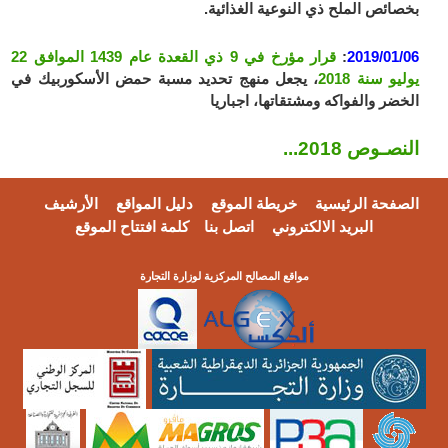
بخصائص الملح ذي النوعية الغذائية.
2019/01/06
:
قرار مؤرخ في 9 ذي القعدة عام 1439 الموافق 22
يوليو سنة 2018
، يجعل منهج تحديد مسبة حمض الأسكوربيك في
الخضر والفواكه ومشتقاتها، اجباريا
النصـوص 2018...
الصفحة الرئيسية
خريطة الموقع
دليل المواقع
الأرشيف
البريد الالكتروني
اتصل بنا
كلمة افتتاح الموقع
مواقع المصالح المركزية لوزارة التجارة