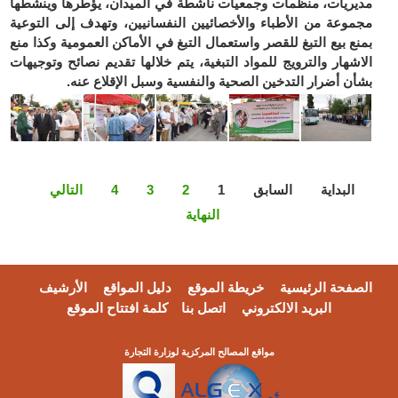
مديريات، منظمات وجمعيات ناشطة في الميدان، يؤطرها وينشطها
مجموعة من الأطباء والأخصائيين النفسانيين، وتهدف إلى التوعية
بمنع بيع التبغ للقصر واستعمال التبغ في الأماكن العمومية وكذا منع
الاشهار والترويج للمواد التبغية، يتم خلالها تقديم نصائح وتوجيهات
بشأن أضرار التدخين الصحية والنفسية وسبل الإقلاع عنه.
البداية
السابق
1
2
3
4
التالي
النهاية
الصفحة الرئيسية
خريطة الموقع
دليل المواقع
الأرشيف
البريد الالكتروني
اتصل بنا
كلمة افتتاح الموقع
مواقع المصالح المركزية لوزارة التجارة