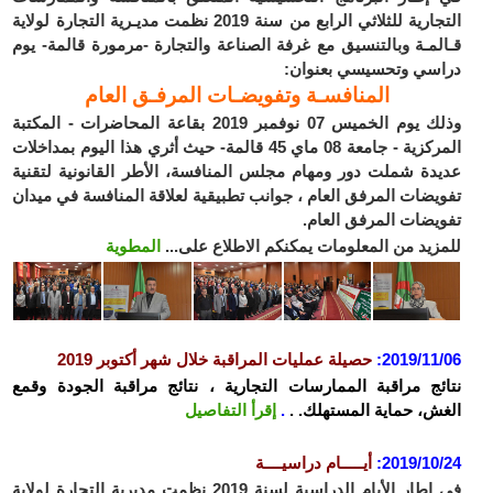
التجارية للثلاثي الرابع من سنة 2019 نظمت مديـرية التجارة لولاية
قـالمـة وبالتنسيق مع غرفة الصناعة والتجارة -مرمورة قالمة- يوم
دراسي وتحسيسي بعنوان:
المنافسـة وتفويضـات المرفـق العام
وذلك يوم الخميس 07 نوفمبر 2019 بقاعة المحاضرات - المكتبة
المركزية - جامعة 08 ماي 45 قالمة- حيث أثري هذا اليوم بمداخلات
عديدة شملت دور ومهام مجلس المنافسة، الأطر القانونية لتقنية
تفويضات المرفق العام ، جوانب تطبيقية لعلاقة المنافسة في ميدان
تفويضات المرفق العام.
للمزيد من المعلومات يمكنكم الاطلاع على...
المطوية
2019/11/06
:
حصيلة عمليات المراقبة خلال شهر أكتوبر 2019
نتائج مراقبة الممارسات التجارية ، نتائج مراقبة الجودة وقمع
الغش، حماية المستهلك. .
.
إقرأ التفاصيل
2019/10/24
:
أيـــــام دراسيــــة
في اطار الأيام الدراسية لسنة 2019 نظمت مديرية التجارة لولاية