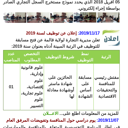
05 أفريل 2018 الذي يحدد نموذج مستخرج السجل التجاري الصادر
بواسطة إجراء إلكتروني.
2019/11/17
:
إعلان عن توظيف لسنة 2019
تعلن مديرية التجارة لولاية قالمة عن فتح مسابقة
للتوظيف في الرتبة المبينة أدناه بعنوان سنة 2019:
نمط
التخصص
عدد
الرتبة
شروط التوظيف
التوظيف
المطلوب
المناصب
علوم قانونية
وإدارية،
مفتش رئيسي
مسابقة
الحائزين على
علوم
للمنافسة
على
شهادة ماستر
إقتصادية،
01
والتحقيقات
أساس
أوشهادة معادلة
علوم تجارية،
الاقتصادية
الشهادة
لها
علوم
التسيير
للمزيد من المعلومات اطلع على...
الاعـــلان
2019/11/07
:
يوم دراسي حول المنافسة وتفويضات المرفق العام
في إطار البرنامج التحسيسية المتعلق بالمنافسة والممارسات