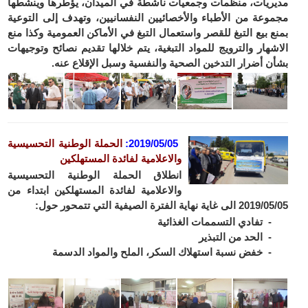
مديريات، منظمات وجمعيات ناشطة في الميدان، يؤطرها وينشطها
مجموعة من الأطباء والأخصائيين النفسانيين، وتهدف إلى التوعية
بمنع بيع التبغ للقصر واستعمال التبغ في الأماكن العمومية وكذا منع
الاشهار والترويج للمواد التبغية، يتم خلالها تقديم نصائح وتوجيهات
بشأن أضرار التدخين الصحية والنفسية وسبل الإقلاع عنه.
2019/05/05
:
الحملة الوطنية التحسيسية
والاعلامية لفائدة المستهلكين
انطلاق الحملة الوطنية التحسيسية
والاعلامية لفائدة المستهلكين ابتداء من
2019/05/05 الى غاية نهاية الفترة الصيفية التي تتمحور حول:
- تفادي التسممات الغذائية
- الحد من التبذير
- خفض نسبة استهلاك السكر، الملح والمواد الدسمة