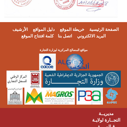
فحة الرئيسية
خريطة الموقع
دليل المواقع
الأرشيف
البريد الالكتروني
اتصل بنا
كلمة افتتاح الموقع
مواقع المصالح المركزية لوزارة التجارة
مديريــة
ــارة لولايـة
ـالمــــة