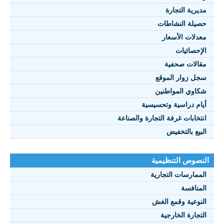
يرية التجارة
يلة النشاطات
نصوص 2021
دلات الأسعار
FRANÇAI
إحصائيات
الات صحفية
ل زوار الموقع
اوي المواطنين
ام دراسية وتحسيسية
تخابات غرفة التجارة والصناعة
بيع بالتخفيض
صوص التنظيمية
ممارسات التجارية
منافسة
نوعية وقمع الغش
تجارة الخارجية