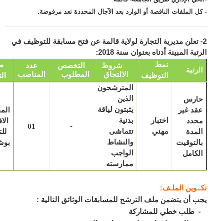
ل الملفات الناقصة أو الوارد بعد الآجال المحددة تعد مرفوضة.
 تعلن مديرية التجارة لولاية قالمة عن فتح مسابقة للتوظيف في
بة المبينة أدناه بعنوان سنة 2018:
نمط
مكان
شروط
التخصص
عدد
رتبة
الالتحاق
المطلوب
المناصب
التوظيف
التعيين
المترشحون
ارس
الذين
د غير
يثبتون لياقة
المفتشية
اختبار
حدد
بدنية
الاقليمية
-
01
مهني
مدة
تتماشى
للتجارة
لتوقيت
والنشاط
بوشقوف
كامل
الواجب
ممارسته
ـوين الملـف:
 أن يتضمن ملف الترشح للمسابقات الوثائق التالية :
طلب خطي للمشاركة