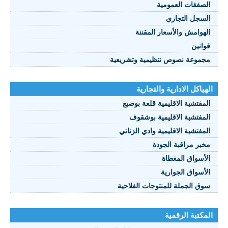
صفقات العمومية
سجل التجاري
هوامش والأسعار المقننة
انين
موعة نصوص تنظيمية وتشريعية
ياكل الادارية والتجارية
مفتشية الاقليمية قلعة بوصبع
مفتشية الاقليمية بوشقوف
مفتشية الاقليمية وادي الزناتي
بر مراقبة الجودة
أسواق المغطاة
أسواق الجوارية
ق الجملة للمنتوجات الفلاحية
كتبة الرقمية