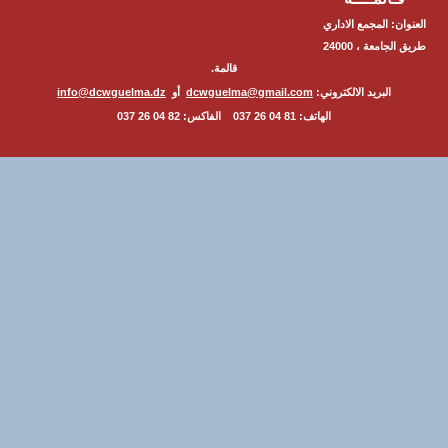
ن: المجمع الاداري
طريق الجامعة ، 24000
قالمة.
البريد الالكتروني:
dcwguelma@gmail.com
أو
info@dcwguelma.dz
الهاتف: 81 04 26 037 الفاكس: 82 04 26 037