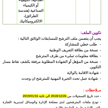
أو الكيمياء
الصناعية (هندسة
الطرائق)،
الالكتروميكانيك
ين الملف:
 أن يتضمن ملف الترشح للمسابقات الوثائق التالية :
طلب خطي للمشاركة
سخة من بطاقة التعريف الوطنية
طاقة معلومات تملىء من طرف المترشح
سخة من المؤهل أو الشهادة المطلوبة مرفقة بكشف نقاط مسار
كوين.
هادة الاقامة بالولاية
هادة عمل تحدد الخبرة المهنية للمترشح ان وجدت
لاحظات :
دد تاريخ التسجيلات من
2018/12/26 الى غاية 2019/01/16
ودع ملفات المترشحين لدى مصلحة الإدارة والوسائل لمديرية التجارة
حي الإداري طريق الجامعة- قالمة