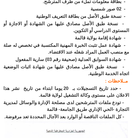
طاقة معلومات تملء من طرف المترشح.
مسية
سخة طبق الأصل من بطاقة التعريف الوطنية
سخة طبق الأصل مصادق عليها من الشهادة أو الاجازة أو
ستوى الدراسي أو التكوين.
هادة إقامة بولاية قالمة
هادة عمل تثبت الخبرة المهنية المكتسبة في تخصص له صلة
منصب العمل المراد شغله عند الاقتضاء.
ادة السوابق العدلية (صحيفة رقم 03) سارية المفعول
سخة طبق الأصل مصادق عليها من شهادة اثبات الوضعية
اه الخدمة الوطنية.
ـلاحظات :
- حدد تاريخ التسجيلات بـ 20 يوما ابتداء من تاريخ نشر هذا
علان على مستوى وكالة التشغيل لولاية قالمة.
ودع ملفات المترشحين لدى مصلحة الإدارة والوسائل لمديرية
جارة -الحي الإداري طريق الجامعة- قالمة
ل الملفات الناقصة أو الوارد بعد الآجال المحددة تعد مرفوضة.