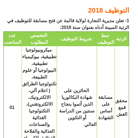
وظيف 2018
 تعلن مديرية التجارة لولاية قالمة عن فتح مسابقة للتوظيف في
بة المبينة أدناه بعنوان سنة 2018:
نمط
التخصص
عدد
رتبة
شروط التوظيف
التوظيف
المطلوب
المناصب
ميكروبيولوجيا
تطبيقية، بيوكيمياء
تطبيقية،
البيولوجيا أو علوم
الطبيعة،
تكنولوجيا الطرائق
الحائزين على
( اعلام آلي،
مسابقة
شهادة البكالوريا
الالكترونيك،
قق
على
الذين أتموا بنجاح
الالكتروتقني)،
مع
01
أساس
سنتين من الدراسة
التكنولوجيا
غش
الشهادة
أو التكوين
الغذائية
العالي
والصناعات
الغذائية والفلاحة
الغذائية، الكيمياء