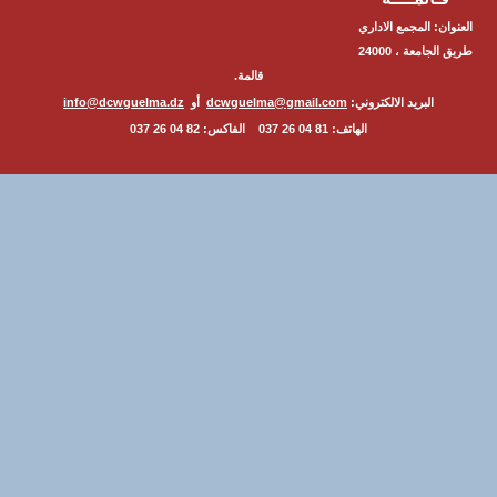
ن: المجمع الاداري
طريق الجامعة ، 24000
قالمة.
البريد الالكتروني:
dcwguelma@gmail.com
أو
info@dcwguelma.dz
الهاتف: 81 04 26 037 الفاكس: 82 04 26 037