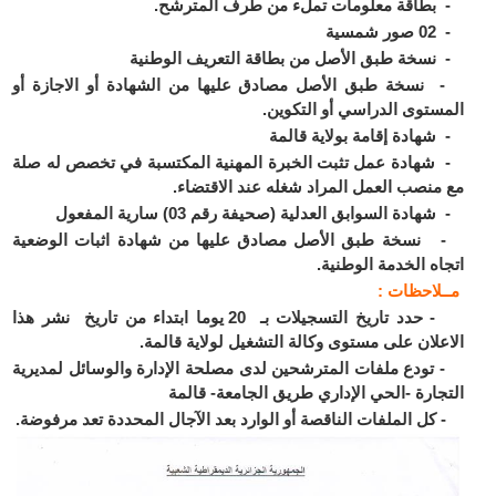
طاقة معلومات تملء من طرف المترشح.
مسية
سخة طبق الأصل من بطاقة التعريف الوطنية
سخة طبق الأصل مصادق عليها من الشهادة أو الاجازة أو
ستوى الدراسي أو التكوين.
هادة إقامة بولاية قالمة
هادة عمل تثبت الخبرة المهنية المكتسبة في تخصص له صلة
منصب العمل المراد شغله عند الاقتضاء.
ادة السوابق العدلية (صحيفة رقم 03) سارية المفعول
سخة طبق الأصل مصادق عليها من شهادة اثبات الوضعية
اه الخدمة الوطنية.
ـلاحظات :
- حدد تاريخ التسجيلات بـ 20 يوما ابتداء من تاريخ نشر هذا
علان على مستوى وكالة التشغيل لولاية قالمة.
ودع ملفات المترشحين لدى مصلحة الإدارة والوسائل لمديرية
جارة -الحي الإداري طريق الجامعة- قالمة
ل الملفات الناقصة أو الوارد بعد الآجال المحددة تعد مرفوضة.