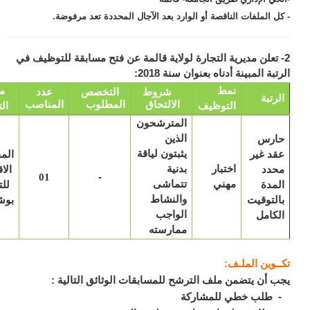
ل الملفات الناقصة أو الوارد بعد الآجال المحددة تعد مرفوضة.
 تعلن مديرية التجارة لولاية قالمة عن فتح مسابقة للتوظيف في
بة المبينة أدناه بعنوان سنة 2018:
نمط
مكان
شروط
التخصص
عدد
رتبة
الالتحاق
المطلوب
المناصب
التوظيف
التعيين
المترشحون
ارس
الذين
د غير
يثبتون لياقة
المفتشية
اختبار
حدد
بدنية
الاقليمية
-
01
مهني
مدة
تتماشى
للتجارة
لتوقيت
والنشاط
بوشقوف
كامل
الواجب
ممارسته
ـوين الملـف:
 أن يتضمن ملف الترشح للمسابقات الوثائق التالية :
طلب خطي للمشاركة