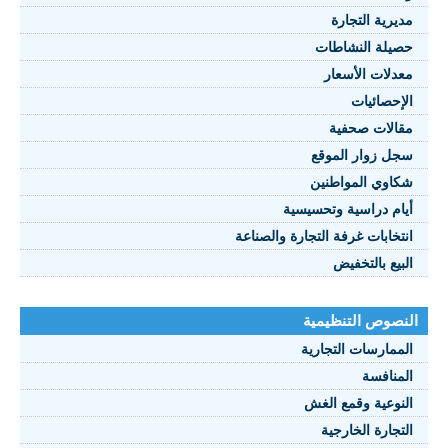
يرية التجارة
يلة النشاطات
نصوص 2021
دلات الأسعار
FRANÇAI
إحصائيات
الات صحفية
ل زوار الموقع
اوي المواطنين
ام دراسية وتحسيسية
تخابات غرفة التجارة والصناعة
بيع بالتخفيض
صوص التنظيمية
ممارسات التجارية
منافسة
نوعية وقمع الغش
تجارة الخارجية