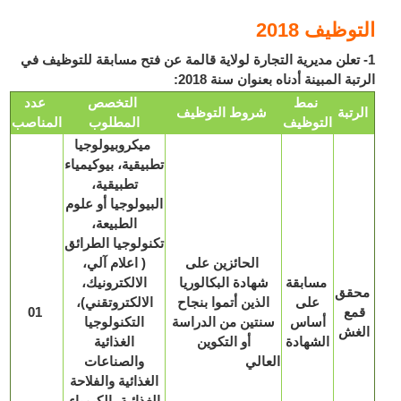
وظيف 2018
 تعلن مديرية التجارة لولاية قالمة عن فتح مسابقة للتوظيف في
بة المبينة أدناه بعنوان سنة 2018:
نمط
التخصص
عدد
رتبة
شروط التوظيف
التوظيف
المطلوب
المناصب
ميكروبيولوجيا
تطبيقية، بيوكيمياء
تطبيقية،
البيولوجيا أو علوم
الطبيعة،
تكنولوجيا الطرائق
الحائزين على
( اعلام آلي،
مسابقة
شهادة البكالوريا
الالكترونيك،
قق
على
الذين أتموا بنجاح
الالكتروتقني)،
مع
01
أساس
سنتين من الدراسة
التكنولوجيا
غش
الشهادة
أو التكوين
الغذائية
العالي
والصناعات
الغذائية والفلاحة
الغذائية، الكيمياء