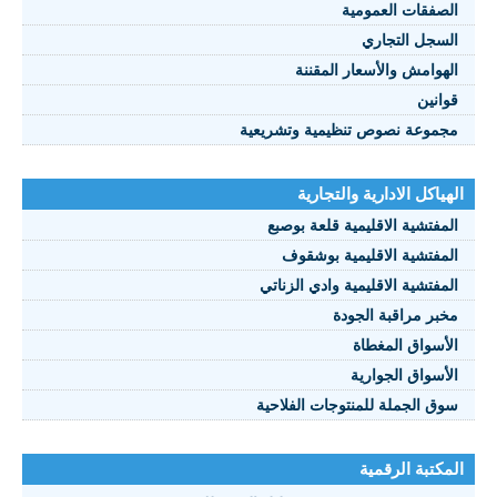
صفقات العمومية
سجل التجاري
هوامش والأسعار المقننة
انين
موعة نصوص تنظيمية وتشريعية
ياكل الادارية والتجارية
مفتشية الاقليمية قلعة بوصبع
مفتشية الاقليمية بوشقوف
مفتشية الاقليمية وادي الزناتي
بر مراقبة الجودة
أسواق المغطاة
أسواق الجوارية
ق الجملة للمنتوجات الفلاحية
كتبة الرقمية