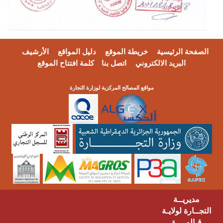
فحة الرئيسية
خريطة الموقع
دليل المواقع
الأرشيف
البريد الالكتروني
اتصل بنا
كلمة افتتاح الموقع
مواقع المصالح المركزية لوزارة التجارة
مديريــة
ــارة لولايـة
ـالمــــة