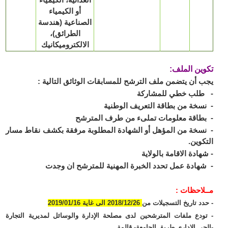
أو الكيمياء
الصناعية (هندسة
الطرائق)،
الالكتروميكانيك
ين الملف:
 أن يتضمن ملف الترشح للمسابقات الوثائق التالية :
طلب خطي للمشاركة
سخة من بطاقة التعريف الوطنية
طاقة معلومات تملىء من طرف المترشح
سخة من المؤهل أو الشهادة المطلوبة مرفقة بكشف نقاط مسار
كوين.
هادة الاقامة بالولاية
هادة عمل تحدد الخبرة المهنية للمترشح ان وجدت
لاحظات :
دد تاريخ التسجيلات من
2018/12/26 الى غاية 2019/01/16
ودع ملفات المترشحين لدى مصلحة الإدارة والوسائل لمديرية التجارة
حي الإداري طريق الجامعة- قالمة