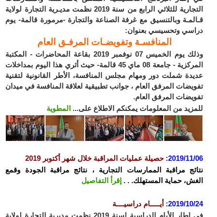
التجارية للثلاثي الرابع من سنة 2019 نظمت مديـرية التجارة لولاية
قـالمـة وبالتنسيق مع غرفة الصناعة والتجارة -مرمورة قالمة- يوم
دراسي وتحسيسي بعنوان:
المنافسـة وتفويضـات المرفـق العام
وذلك يوم الخميس 07 نوفمبر 2019 بقاعة المحاضرات - المكتبة
المركزية - جامعة 08 ماي 45 قالمة- حيث أثري هذا اليوم بمداخلات
عديدة شملت دور ومهام مجلس المنافسة، الأطر القانونية لتقنية
تفويضات المرفق العام ، جوانب تطبيقية لعلاقة المنافسة في ميدان
تفويضات المرفق العام.
للمزيد من المعلومات يمكنكم الاطلاع على...
المطوية
2019/11/06
:
حصيلة عمليات المراقبة خلال شهر أكتوبر 2019
نتائج مراقبة الممارسات التجارية ، نتائج مراقبة الجودة وقمع
الغش، حماية المستهلك. .
.
إقرأ التفاصيل
2019/10/24
:
أيـــــام دراسيــــة
في اطار الأيام الدراسية لسنة 2019 نظمت مديرية التجارة لولاية