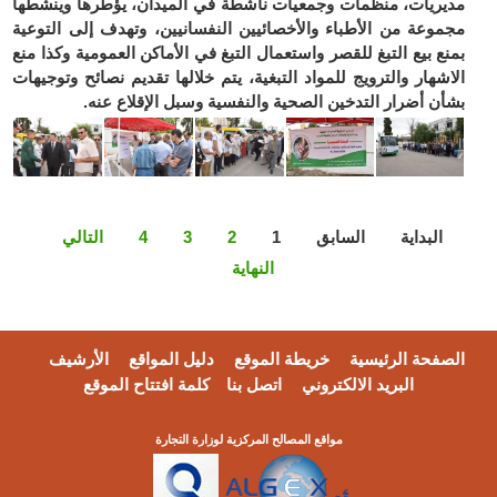
مديريات، منظمات وجمعيات ناشطة في الميدان، يؤطرها وينشطها
مجموعة من الأطباء والأخصائيين النفسانيين، وتهدف إلى التوعية
بمنع بيع التبغ للقصر واستعمال التبغ في الأماكن العمومية وكذا منع
الاشهار والترويج للمواد التبغية، يتم خلالها تقديم نصائح وتوجيهات
بشأن أضرار التدخين الصحية والنفسية وسبل الإقلاع عنه.
البداية
السابق
1
2
3
4
التالي
النهاية
الصفحة الرئيسية
خريطة الموقع
دليل المواقع
الأرشيف
البريد الالكتروني
اتصل بنا
كلمة افتتاح الموقع
مواقع المصالح المركزية لوزارة التجارة