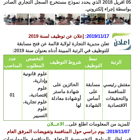
05 أفريل 2018 الذي يحدد نموذج مستخرج السجل التجاري الصادر
بواسطة إجراء إلكتروني.
2019/11/17
:
إعلان عن توظيف لسنة 2019
تعلن مديرية التجارة لولاية قالمة عن فتح مسابقة
للتوظيف في الرتبة المبينة أدناه بعنوان سنة 2019:
نمط
التخصص
عدد
الرتبة
شروط التوظيف
التوظيف
المطلوب
المناصب
علوم قانونية
وإدارية،
مفتش رئيسي
مسابقة
الحائزين على
علوم
للمنافسة
على
شهادة ماستر
إقتصادية،
01
والتحقيقات
أساس
أوشهادة معادلة
علوم تجارية،
الاقتصادية
الشهادة
لها
علوم
التسيير
للمزيد من المعلومات اطلع على...
الاعـــلان
2019/11/07
:
يوم دراسي حول المنافسة وتفويضات المرفق العام
في إطار البرنامج التحسيسية المتعلق بالمنافسة والممارسات