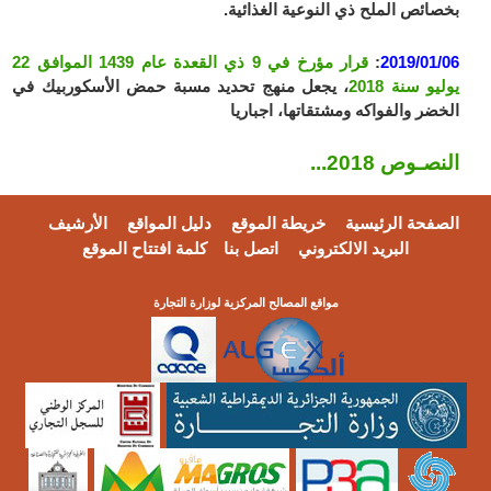
بخصائص الملح ذي النوعية الغذائية.
2019/01/06
:
قرار مؤرخ في 9 ذي القعدة عام 1439 الموافق 22
يوليو سنة 2018
، يجعل منهج تحديد مسبة حمض الأسكوربيك في
الخضر والفواكه ومشتقاتها، اجباريا
النصـوص 2018...
الصفحة الرئيسية
خريطة الموقع
دليل المواقع
الأرشيف
البريد الالكتروني
اتصل بنا
كلمة افتتاح الموقع
مواقع المصالح المركزية لوزارة التجارة