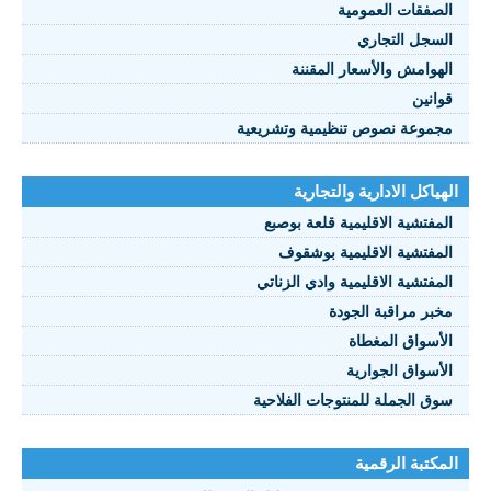
صفقات العمومية
سجل التجاري
هوامش والأسعار المقننة
انين
موعة نصوص تنظيمية وتشريعية
ياكل الادارية والتجارية
مفتشية الاقليمية قلعة بوصبع
مفتشية الاقليمية بوشقوف
مفتشية الاقليمية وادي الزناتي
بر مراقبة الجودة
أسواق المغطاة
أسواق الجوارية
ق الجملة للمنتوجات الفلاحية
كتبة الرقمية