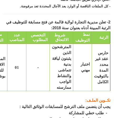
ل الملفات الناقصة أو الوارد بعد الآجال المحددة تعد مرفوضة.
 تعلن مديرية التجارة لولاية قالمة عن فتح مسابقة للتوظيف في
بة المبينة أدناه بعنوان سنة 2018:
نمط
مكان
شروط
التخصص
عدد
رتبة
الالتحاق
المطلوب
المناصب
التوظيف
التعيين
المترشحون
ارس
الذين
د غير
يثبتون لياقة
المفتشية
اختبار
حدد
بدنية
الاقليمية
-
01
مهني
مدة
تتماشى
للتجارة
لتوقيت
والنشاط
بوشقوف
كامل
الواجب
ممارسته
ـوين الملـف:
 أن يتضمن ملف الترشح للمسابقات الوثائق التالية :
طلب خطي للمشاركة