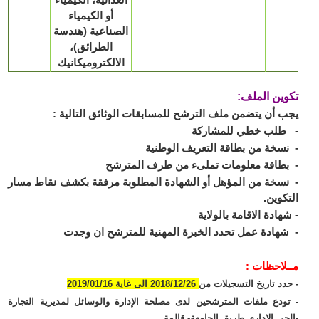
أو الكيمياء
الصناعية (هندسة
الطرائق)،
الالكتروميكانيك
ين الملف:
 أن يتضمن ملف الترشح للمسابقات الوثائق التالية :
طلب خطي للمشاركة
سخة من بطاقة التعريف الوطنية
طاقة معلومات تملىء من طرف المترشح
سخة من المؤهل أو الشهادة المطلوبة مرفقة بكشف نقاط مسار
كوين.
هادة الاقامة بالولاية
هادة عمل تحدد الخبرة المهنية للمترشح ان وجدت
لاحظات :
دد تاريخ التسجيلات من
2018/12/26 الى غاية 2019/01/16
ودع ملفات المترشحين لدى مصلحة الإدارة والوسائل لمديرية التجارة
حي الإداري طريق الجامعة- قالمة