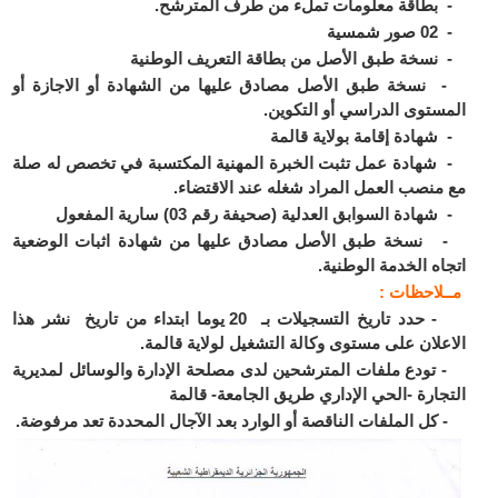
طاقة معلومات تملء من طرف المترشح.
مسية
سخة طبق الأصل من بطاقة التعريف الوطنية
سخة طبق الأصل مصادق عليها من الشهادة أو الاجازة أو
ستوى الدراسي أو التكوين.
هادة إقامة بولاية قالمة
هادة عمل تثبت الخبرة المهنية المكتسبة في تخصص له صلة
منصب العمل المراد شغله عند الاقتضاء.
ادة السوابق العدلية (صحيفة رقم 03) سارية المفعول
سخة طبق الأصل مصادق عليها من شهادة اثبات الوضعية
اه الخدمة الوطنية.
ـلاحظات :
- حدد تاريخ التسجيلات بـ 20 يوما ابتداء من تاريخ نشر هذا
علان على مستوى وكالة التشغيل لولاية قالمة.
ودع ملفات المترشحين لدى مصلحة الإدارة والوسائل لمديرية
جارة -الحي الإداري طريق الجامعة- قالمة
ل الملفات الناقصة أو الوارد بعد الآجال المحددة تعد مرفوضة.