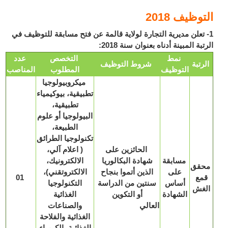
وظيف 2018
 تعلن مديرية التجارة لولاية قالمة عن فتح مسابقة للتوظيف في
بة المبينة أدناه بعنوان سنة 2018:
نمط
التخصص
عدد
رتبة
شروط التوظيف
التوظيف
المطلوب
المناصب
ميكروبيولوجيا
تطبيقية، بيوكيمياء
تطبيقية،
البيولوجيا أو علوم
الطبيعة،
تكنولوجيا الطرائق
الحائزين على
( اعلام آلي،
مسابقة
شهادة البكالوريا
الالكترونيك،
قق
على
الذين أتموا بنجاح
الالكتروتقني)،
مع
01
أساس
سنتين من الدراسة
التكنولوجيا
غش
الشهادة
أو التكوين
الغذائية
العالي
والصناعات
الغذائية والفلاحة
الغذائية، الكيمياء