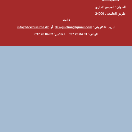
ن: المجمع الاداري
طريق الجامعة ، 24000
قالمة.
البريد الالكتروني:
dcwguelma@gmail.com
أو
info@dcwguelma.dz
الهاتف: 81 04 26 037 الفاكس: 82 04 26 037