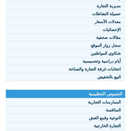
يرية التجارة
يلة النشاطات
نصوص 2021
دلات الأسعار
FRANÇAI
إحصائيات
الات صحفية
ل زوار الموقع
اوي المواطنين
ام دراسية وتحسيسية
تخابات غرفة التجارة والصناعة
بيع بالتخفيض
صوص التنظيمية
ممارسات التجارية
منافسة
نوعية وقمع الغش
تجارة الخارجية