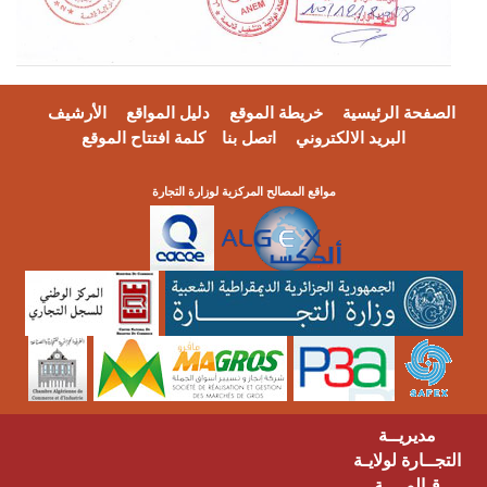
فحة الرئيسية
خريطة الموقع
دليل المواقع
الأرشيف
البريد الالكتروني
اتصل بنا
كلمة افتتاح الموقع
مواقع المصالح المركزية لوزارة التجارة
مديريــة
ــارة لولايـة
ـالمــــة