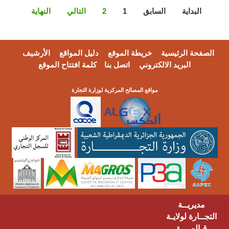
البداية
السابق
1
2
التالي
النهاية
الصفحة الرئيسية
خريطة الموقع
دليل المواقع
الأرشيف
البريد الالكتروني
اتصل بنا
كلمة افتتاح الموقع
مواقع المصالح المركزية لوزارة التجارة
مديريــة
التجــارة لولايـة
قـالمــــة