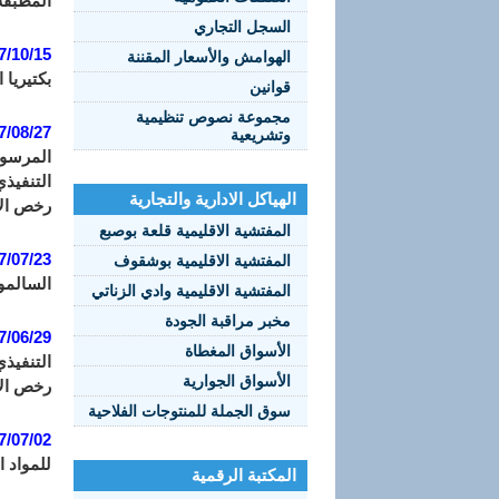
المطبقة 
السجل التجاري
7/10/15:
الهوامش والأسعار المقننة
بكتيريا 
قوانين
مجموعة نصوص تنظيمية
7/08/27:
وتشريعية
الهياكل الادارية والتجارية
رخص الاس
المفتشية الاقليمية قلعة بوصبع
7/07/23:
المفتشية الاقليمية بوشقوف
السالمونيلا (onella spp
المفتشية الاقليمية وادي الزناتي
مخبر مراقبة الجودة
7/06/29:
الأسواق المغطاة
الأسواق الجوارية
رخص الاس
سوق الجملة للمنتوجات الفلاحية
7/07/02:
للمواد ال
المكتبة الرقمية