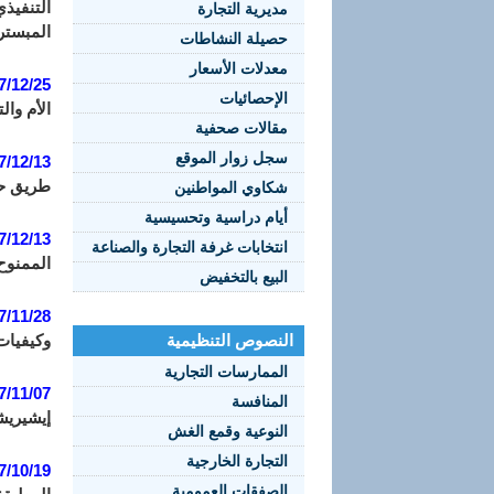
مديرية التجارة
المبستر
حصيلة النشاطات
معدلات الأسعار
7/12/25:
الإحصائيات
الأم وا
مقالات صحفية
سجل زوار الموقع
7/12/13:
طريق حس
شكاوي المواطنين
أيام دراسية وتحسيسية
7/12/13:
انتخابات غرفة التجارة والصناعة
الممنوح
البيع بالتخفيض
7/11/28:
النصوص التنظيمية
وكيفيات
الممارسات التجارية
7/11/07:
المنافسة
إيشيريشي
النوعية وقمع الغش
التجارة الخارجية
7/10/19:
الصفقات العمومية