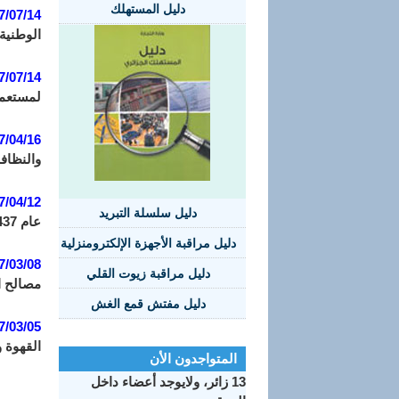
دليل المستهلك
7/07/14:
الوطنية 
7/07/14:
لمستعمرة
7/04/16:
والنظافة
7/04/12:
دليل سلسلة التبريد
عام 1437 الموافق 21 مارس سنة 2016 الذي يجعل منهج مراقبة استقرار المنتجات المعلبة والمنتجات المماثلة لها إجباريا.
دليل مراقبة الأجهزة الإلكترومنزلية
7/03/08:
دليل مراقبة زيوت القلي
مصالح ال
دليل مفتش قمع الغش
7/03/05:
القهوة 
المتواجدون الأن
13 زائر، ولايوجد أعضاء داخل