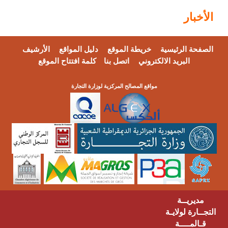
الأخبار
الصفحة الرئيسية
خريطة الموقع
دليل المواقع
الأرشيف
البريد الالكتروني
اتصل بنا
كلمة افتتاح الموقع
مواقع المصالح المركزية لوزارة التجارة
مديريــة
التجــارة لولايـة
قـالمــــة