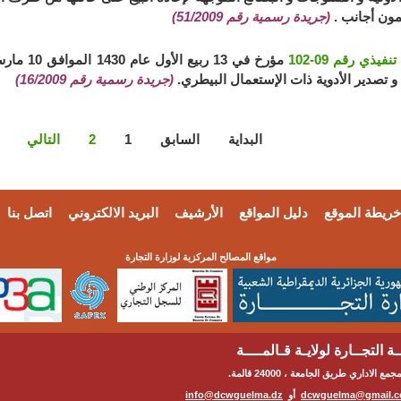
ون أجانب .
(جريدة رسمية رقم 51/2009)
يذي رقم 09-102
و تصدير الأدوية ذات الإستعمال البيطري.
(جريدة رسمية رقم 16/2009)
البداية
السابق
1
2
التالي
خريطة الموقع
دليل المواقع
الأرشيف
البريد الالكتروني
اتصل بنا
مواقع المصالح المركزية لوزارة التجارة
ة التجــارة لولايـة قـالمــــة
مع الاداري طريق الجامعة ، 24000 قالمة.
dcwguelma@gmail.
أو
info@dcwguelma.dz