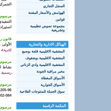
الجمركية 
السجل التجاري
الهوامش والأسعار المقننة
مرسوم تنفيذي رقم 13-141 مؤرخ 
قوانين
مجموعة نصوص تنظيمية
استيراد 
وتشريعية
قانون رقم 15-15 مؤرخ في 28 رمضان عام 1436 الموا
الهياكل الادارية والتجارية
الأولى عام 1424 الموافق 19 يوليو سنة 2003 والمتعلق بالقواعد العامة المط
(جريدة رسم
المفتشية الاقليمية قلعة بوصبع
المفتشية الاقليمية بوشقوف
مرسوم تنفيذي رقم 15-169 مؤر
المفتشية الاقليمية وادي الزناتي
نشاط اس
مخبر مراقبة الجودة
رسمية رقم 36
الأسواق المغطاة
مرسوم تنفيذي رقم 14-238 مؤر
الأسواق الجوارية
سوق الجملة للمنتوجات الفلاحية
084-302 الذي عنوانه "الصندوق الخاص لترقية الصادرات" (جريدة رسمية رقم 2014/52)
المكتبة الرقمية
مرسوم تنفيذي رقم 14-219 مؤر