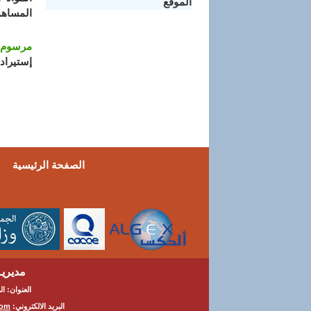
الموقع
المساهم
مرسوم تنف
إستيراد 
الصفحة الرئيسية
مديريــ
العنوان: المج
البريد الالكتروني:
com