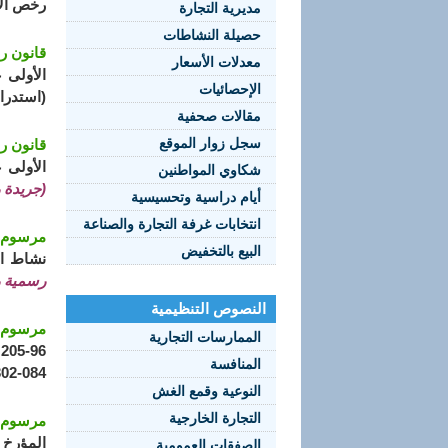
رخص الا
مديرية التجارة
حصيلة النشاطات
قانون رقم 15-15 مؤرخ في 28 رمضان عام 1436 الموا
معدلات الأسعار
الإحصائيات
(استدرا
مقالات صحفية
سجل زوار الموقع
قانون رقم 15-15 مؤرخ في 28 رمضان عام 1436 الموا
الأولى عام 1424 الموافق 19 يوليو سنة 2003 والمتعلق بالقواعد العامة المط
شكاوي المواطنين
(جريدة رسم
أيام دراسية وتحسيسية
انتخابات غرفة التجارة والصناعة
مرسوم تنفيذي رقم 15-169 مؤر
البيع بالتخفيض
نشاط اس
رسمية رقم 36
النصوص التنظيمية
مرسوم تنفيذي رقم 14-238 مؤر
الممارسات التجارية
المنافسة
084-302 الذي عنوانه "الصندوق الخاص لترقية الصادرات"
النوعية وقمع الغش
التجارة الخارجية
مرسوم تنفيذي رقم 14-219 مؤر
الصفقات العمومية