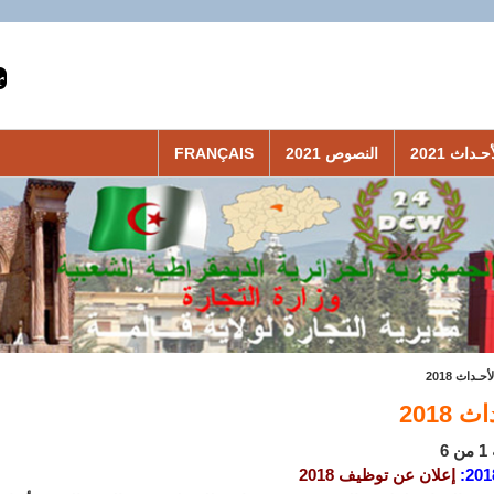
حـداث 2021
النصوص 2021
FRANÇAIS
لأحـداث 2018
 2018
6
201
:
إعلان عن توظيف 2018