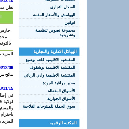
8/12/10
السجل التجاري
تعلن مدي
الهوامش والأسعار المقننة
ا
قوانين
مجموعة نصوص تنظيمية
حارس 
وتشريعية
محدد
بالتوق
الهياكل الادارية والتجارية
للمزيد 
المفتشية الاقليمية قلعة بوصبع
المفتشية الاقليمية بوشقوف
8/12/09
نتائج مر
المفتشية الاقليمية وادي الزناتي
مخبر مراقبة الجودة
8/11/15
الأسواق المغطاة
في إطار
الأسواق الجوارية
لولاية 
سوق الجملة للمنتوجات الفلاحية
والمسته
باحترام 
للمزيد 
المكتبة الرقمية