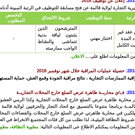
201
:
إعلان عن توظيف 2018
رية التجارة لولاية قالمة عن فتح مسابقة للتوظيف في الرتبة المبينة أدناه بعنو
التخصص
لرتبة
نمط التوظيف
شروط الالتحاق
المطلوب
المترشحون الذين
عقد غير
يثبتون لياقة بدنية
اختبار مهني
 المدة
-
تتماشى والنشاط
يت الكامل
الواجب ممارسته
من المعلومات اطلع على ...
الاعلان.
201
:
حصيلة عمليات المراقبة خلال شهر نوفمبر 2018
اقبة الممارسات التجارية ، نتائج مراقبة الجودة وقمع الغش، حماية المستهل
201
:
ف/ي محاربــة ظاهرة عرض السلع خارج المحلات التجاريــة
 محاربة ظاهرة عرض السلع خارج المحلات التجارية وكذا الرمي العشوائي
قالمــة برنامجا متنوعا بالتنسيق مع اتحاد التجار والحرفيين لولاية قال
لكيـن في محاربة ظاهرتي عرض السلع خارج المحلات والفضاءات المحاذية
شـروط النظافة البيئيـة، لذا نطلب من كل فئات المجتمـع الانخراط في العمل
من المعلومات يمكنكم الاطلاع عى المطويات التالية:
مطوية النظافة
،
مطوية