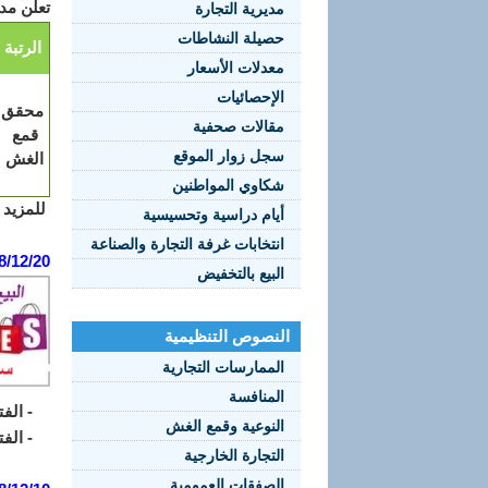
تعلن مدي
مديرية التجارة
حصيلة النشاطات
الرتبة
معدلات الأسعار
الإحصائيات
محقق
مقالات صحفية
قمع
سجل زوار الموقع
الغش
شكاوي المواطنين
للمزيد 
أيام دراسية وتحسيسية
انتخابات غرفة التجارة والصناعة
8/12/20
البيع بالتخفيض
النصوص التنظيمية
الممارسات التجارية
المنافسة
- الفترة الشتوية 
النوعية وقمع الغش
- الفترة الصيفية 
التجارة الخارجية
الصفقات العمومية