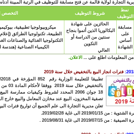
رية التجارة لولاية قالمة عن فتح مسابقة للتوظيف في الرتبة المبينة أدناه بعنو
نمط
شروط التوظيف
التخصص ا
التوظيف
الحائزين على شهادة
مسابقة
ميكروبيولوجيا تطبيقية، بيوكيميا
البكالوريا الذين أتموا بنجاح
على
الطبيعة، تكنولوجيا الطرائق (إعلام 
سنتين من الدراسة أو
أساس
التكنولوجيا الغذائية والصناعات الغذا
التكوين
الشهادة
الكيمياء الصناعية (هندسة ا
العالي
من المعلومات اطلع على ...
الاعلان.
201
:
فترات انجاز البيع بالتخفيض خلال سنة 2019
بالتخفيض خلال
سنة 2019 و
18 جوان 2006 المحدد لشروط وكيفيات ممارسة ا
تصفية المخزون، البيع عند مخازن المعامل والبيع خارج ال
تعلن مديرية التجارة الى علم الجميع أن تواريخ فترات البيع بالتخفيض لسنة
: من 2019/01/15 الى غاية 2019/02/28.
: من 2019/07/15 الى غاية 2019/08/31 .