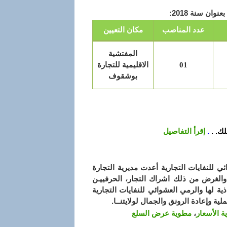
ان سنة 2018:
عدد المناصب
مكان التعيين
المفتشية
01
الاقليمية للتجارة
بوشقوف
ك. .
.
إقرأ التفاصيل
 للنفايات التجارية أعدت مديرية التجارة
مة والغرض من ذلك اشراك التجار، الحرفييـن
 لها والرمي العشوائي للنفايات التجارية
ية وإعادة الرونق والجمال لولايتنــا.
 الأسعار
،
مطوية عرض السلع