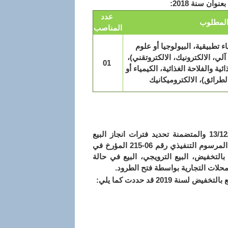
ان سنة 2018:
عدد
لمطلوب
المناصب
ء تطبيقية، البيولوجيا أو علوم
آلي، الالكترونيك، الالكتروتقني)،
01
ئية والفلاحة الغذائية، الكيمياء أو
لطرائق)، الالكتروميكانيك
تطبيقا للتعليمة الوزارية رقم 852 المؤرخة في 13/12/2018 والمتضمنة تحديد فترات انجاز البيع
وفقا لأحكام المادة 03 من المرسوم التنفيذي رقم 06-215 المؤرخ في
لبيع بالتخفيض، البيع الترويجي، البيع في حالة
محلات التجارية بواسطة فتح الطرود.
 2019 قد حددت كما يلي: