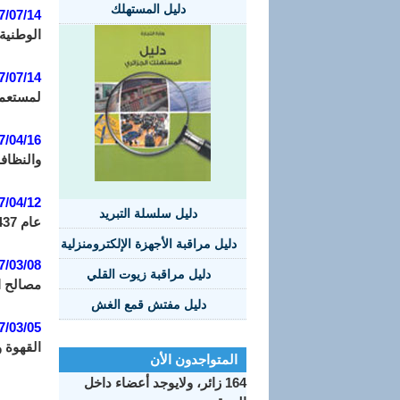
دليل المستهلك
7/07/14:
الوطنية 
7/07/14:
لمستعمرة
7/04/16:
والنظافة
7/04/12:
دليل سلسلة التبريد
عام 1437 الموافق 21 مارس سنة 2016 الذي يجعل منهج مراقبة استقرار المنتجات المعلبة والمنتجات المماثلة لها إجباريا.
دليل مراقبة الأجهزة الإلكترومنزلية
7/03/08:
دليل مراقبة زيوت القلي
مصالح ال
دليل مفتش قمع الغش
7/03/05:
القهوة 
المتواجدون الأن
164 زائر، ولايوجد أعضاء داخل