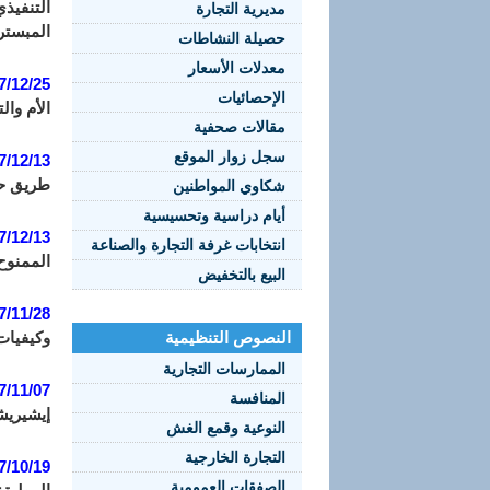
مديرية التجارة
المبستر
حصيلة النشاطات
معدلات الأسعار
7/12/25:
الإحصائيات
الأم وا
مقالات صحفية
سجل زوار الموقع
7/12/13:
طريق حس
شكاوي المواطنين
أيام دراسية وتحسيسية
7/12/13:
انتخابات غرفة التجارة والصناعة
الممنوح
البيع بالتخفيض
7/11/28:
النصوص التنظيمية
وكيفيات
الممارسات التجارية
7/11/07:
المنافسة
إيشيريشي
النوعية وقمع الغش
التجارة الخارجية
7/10/19:
الصفقات العمومية