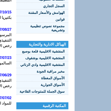
المطبقة 
السجل التجاري
7/10/15:
الهوامش والأسعار المقننة
بكتيريا 
قوانين
مجموعة نصوص تنظيمية
7/08/27:
وتشريعية
الهياكل الادارية والتجارية
رخص الاس
المفتشية الاقليمية قلعة بوصبع
7/07/23:
المفتشية الاقليمية بوشقوف
السالمونيلا (onella spp
المفتشية الاقليمية وادي الزناتي
مخبر مراقبة الجودة
7/06/29:
الأسواق المغطاة
الأسواق الجوارية
رخص الاس
سوق الجملة للمنتوجات الفلاحية
7/07/02:
للمواد ال
المكتبة الرقمية