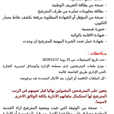
-
نسخة من بطاقة التعريف الوطنية
-
بطاقة معلومات تملىء من طرف المترشح
-
نسخة من المؤهل أو الشهادة المطلوبة مرفقة بكشف نقاط مسار
التكوين.
- صورة شمسية.
- شهادة الاقامة بالولاية
- شهادة عمل تحدد الخبرة المهنية للمترشح ان وجدت
مــلاحظات :
- حدد تاريخ التسجيلات من 15 يوما 2019/11/17
- تودع ملفات المترشحين لدى مصلحة الإدارة والوسائل لمديرية التجارة
-الحي الإداري طريق الجامعة- قالمة
- كل الملفات الناقصة أو الوارد بعد الآجال المحددة تعد مرفوضة.
يتعين على المترشحين المقبولين نهائيا قبل تعيينهم في الرتب
المترشح لها استكمال ملفاتهم الادارية بكافة الوثائق الاخرى
لاسيما:
- نسخة من الوثيقة التي تثبت وضعية المترشح ازاء الخدمة
الوطنية مصادق على مطابقتها للاصل من قبل المؤسسة أو الادارة