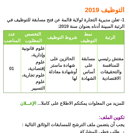
التوظيف 2019
1- تعلن مديرية التجارة لولاية قالمة عن فتح مسابقة للتوظيف في
الرتبة المبينة أدناه بعنوان سنة 2019:
نمط
التخصص
عدد
الرتبة
شروط التوظيف
التوظيف
المطلوب
المناصب
علوم قانونية
وإدارية،
مفتش رئيسي
مسابقة
الحائزين على
علوم
للمنافسة
على
شهادة ماستر
إقتصادية،
01
والتحقيقات
أساس
أوشهادة معادلة
علوم تجارية،
الاقتصادية
الشهادة
لها
علوم
التسيير
للمزيد من المعلوات يمكنكم الاطلاع على كاملا...
الإعـــلان
تكوين الملف:
يجب أن يتضمن ملف الترشح للمسابقات الوثائق التالية :
-
طلب خطي للمشاركة