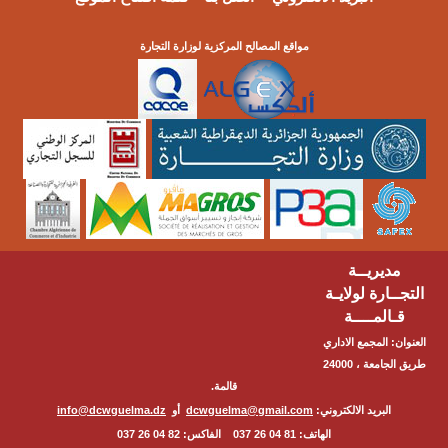
مواقع المصالح المركزية لوزارة التجارة
مديريــة
التجــارة لولايـة
قـالمــــة
العنوان: المجمع الاداري
طريق الجامعة ، 24000
قالمة.
البريد الالكتروني:
dcwguelma@gmail.com
أو
info@dcwguelma.dz
الهاتف: 81 04 26 037 الفاكس: 82 04 26 037