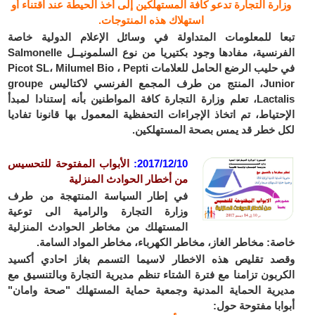
وزارة التجارة تدعو كافة المستهلكين إلى أخذ الحيطة عند اقتناء أو
استهلاك هذه المنتوجات.
تبعا للمعلومات المتداولة في وسائل الإعلام الدولية خاصة
الفرنسية، مفادها وجود بكتيريا من نوع السلمونيــل Salmonelle
في حليب الرضع الحامل للعلامات Picot SL، Milumel Bio ، Pepti
Junior، المنتج من طرف المجمع الفرنسي لاكتاليس groupe
Lactalis، تعلم وزارة التجارة كافة المواطنين بأنه إستنادا لمبدأ
الإحتياط، تم اتخاذ الإجراءات التحفظية المعمول بها قانونا تفاديا
لكل خطر قد يمس بصحة المستهلكين.
2017/12/10:
الأبواب المفتوحة للتحسيس
من أخطار الحوادث المنزلية
في إطار السياسة المنتهجة من طرف
وزارة التجارة والرامية الى توعية
المستهلك من مخاطر الحوادث المنزلية
خاصة: مخاطر الغاز، مخاطر الكهرباء، مخاطر المواد السامة.
وقصد تقليص هذه الاخطار لاسيما التسمم بغاز احادي أكسيد
الكربون تزامنا مع فترة الشتاء تنظم مديرية التجارة وبالتنسيق مع
مديرية الحماية المدنية وجمعية حماية المستهلك "صحة وامان"
أبوابا مفتوحة حول: